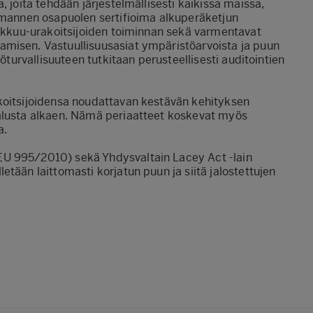
, joita tehdään järjestelmällisesti kaikissa maissa,
olmannen osapuolen sertifioima alkuperäketjun
hakkuu-urakoitsijoiden toiminnan sekä varmentavat
amisen. Vastuullisuusasiat ympäristöarvoista ja puun
yöturvallisuuteen tutkitaan perusteellisesti auditointien
koitsijoidensa noudattavan kestävän kehityksen
 alusta alkaen. Nämä periaatteet koskevat myös
a.
EU 995/2010) sekä Yhdysvaltain Lacey Act -lain
tään laittomasti korjatun puun ja siitä jalostettujen