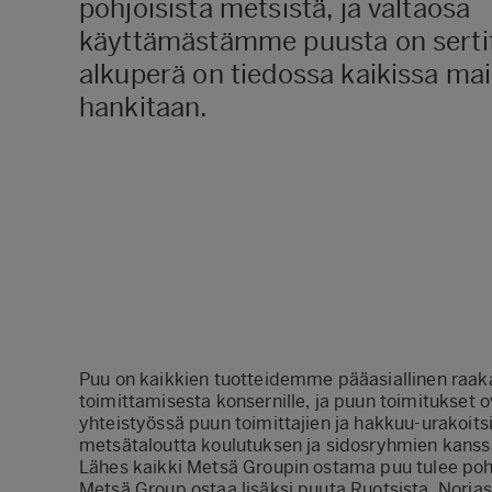
pohjoisista metsistä, ja valtaosa
käyttämästämme puusta on sertif
alkuperä on tiedossa kaikissa mai
hankitaan.
Puu on kaikkien tuotteidemme pääasiallinen raak
toimittamisesta konsernille, ja puun toimitukset 
yhteistyössä puun toimittajien ja hakkuu-urakoit
metsätaloutta koulutuksen ja sidosryhmien kanssa
Lähes kaikki Metsä Groupin ostama puu tulee poh
Metsä Group ostaa lisäksi puuta Ruotsista, Norja