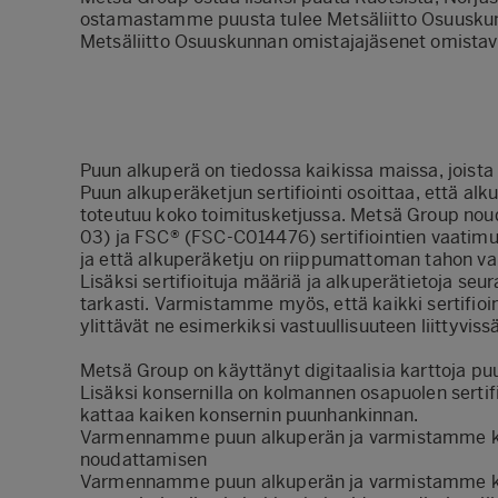
ostamastamme puusta tulee Metsäliitto Osuuskun
Metsäliitto Osuuskunnan omistajajäsenet omistav
Puun alkuperä on tiedossa kaikissa maissa, joista
Puun alkuperäketjun sertifiointi osoittaa, että al
toteutuu koko toimitusketjussa. Metsä Group noud
03) ja FSC® (FSC-C014476) sertifiointien vaatimuk
ja että alkuperäketju on riippumattoman tahon v
Lisäksi sertifioituja määriä ja alkuperätietoja seu
tarkasti. Varmistamme myös, että kaikki sertifioi
ylittävät ne esimerkiksi vastuullisuuteen liittyvis
Metsä Group on käyttänyt digitaalisia karttoja 
Lisäksi konsernilla on kolmannen osapuolen sertifi
kattaa kaiken konsernin puunhankinnan.
Varmennamme puun alkuperän ja varmistamme ke
noudattamisen
Varmennamme puun alkuperän ja varmistamme ke