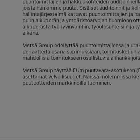
puuntoimittajien ja hakkuukohteiden auditoinneilla
joista hankimme puuta. Sisäiset auditoinnit ja k
hallintajärjestelmä kattavat puuntoimittajien ja 
puun alkuperän ja ympäristöarvojen huomioon ott
alkuperästä työhyvinvointiin, työolosuhteisiin ja t
aikana.
Metsä Group edellyttää puuntoimittajiensa ja ura
periaatteita osana sopimuksiaan, toimitusketjun
mahdollisia toimitukseen osallistuvia alihankkijoit
Metsä Group täyttää EU:n puutavara-asetuksen (
asettamat velvollisuudet. Näissä molemmissa kielle
puutuotteiden markkinoille tuominen.