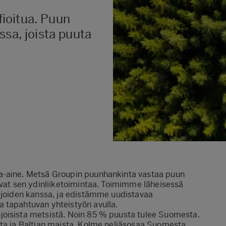
ioitua. Puun
ssa, joista puuta
a-aine. Metsä Groupin puunhankinta vastaa puun
ovat sen ydinliiketoimintaa. Toimimme läheisessä
sijoiden kanssa, ja edistämme uudistavaa
 tapahtuvan yhteistyön avulla.
joisista metsistä. Noin 85 % puusta tulee Suomesta.
sta ja Baltian maista. Kolme neljäsosaa Suomesta