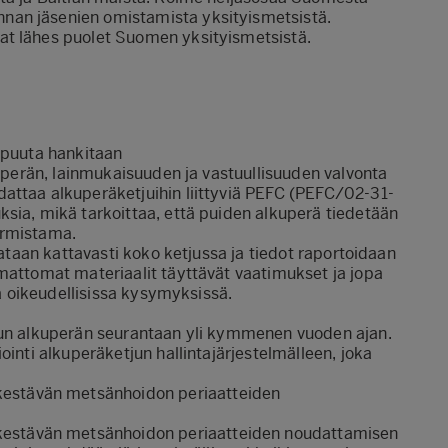
nan jäsenien omistamista yksityismetsistä.
at lähes puolet Suomen yksityismetsistä.
 puuta hankitaan
kuperän, lainmukaisuuden ja vastuullisuuden valvonta
attaa alkuperäketjuihin liittyviä PEFC (PEFC/02-31-
sia, mikä tarkoittaa, että puiden alkuperä tiedetään
armistama.
rataan kattavasti koko ketjussa ja tiedot raportoidaan
mattomat materiaalit täyttävät vaatimukset ja jopa
sä oikeudellisissa kysymyksissä.
puun alkuperän seurantaan yli kymmenen vuoden ajan.
ointi alkuperäketjun hallintajärjestelmälleen, joka
stävän metsänhoidon periaatteiden
stävän metsänhoidon periaatteiden noudattamisen