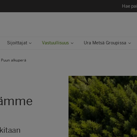
Hae pai
Sijoittajat
Vastuullisuus
Ura Metsä Groupissa
Puun alkuperä
mämme
kitaan