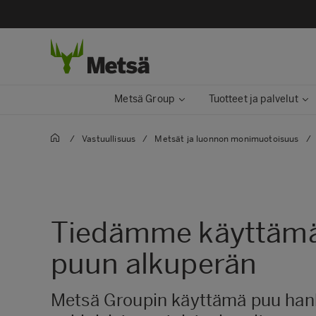
Metsä Group
Tuotteet ja palvelut
/
Vastuullisuus
/
Metsät ja luonnon monimuotoisuus
/
Tiedämme käyttä
puun alkuperän
Metsä Groupin käyttämä puu han