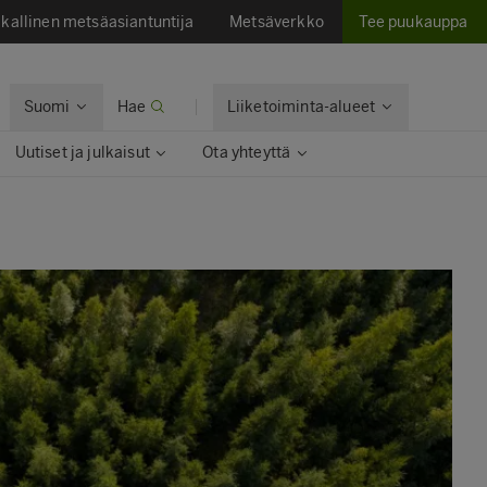
kallinen metsäasiantuntija
Metsäverkko
Tee puukauppa
Suomi
Hae
Liiketoiminta-alueet
Uutiset ja julkaisut
Ota yhteyttä