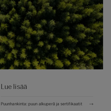
Lue lisää
Puunhankinta: puun alkuperä ja sertifikaatit