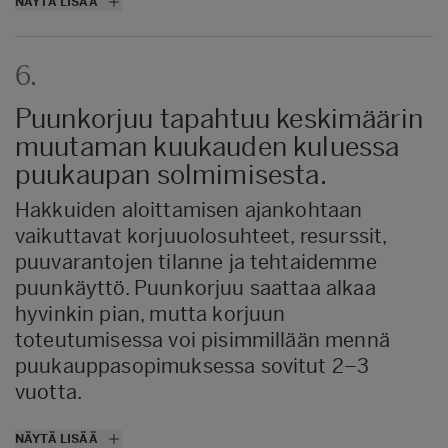
NÄYTÄ LISÄÄ
mahdollinen
Metsä1-lisäosuussijoitus
.
Metsäasiantuntija tekee hakkuusta
6.
metsänkäyttöilmoituksen. Jos leimikolla on
viran omaisten tiedossa olevia
Puunkorjuu tapahtuu keskimäärin
luontokohteita, viranomaiset antavat
muutaman kuukauden kuluessa
lisäohjeet, miten ne tulee ottaa huomioon
puukaupan solmimisesta.
hakkuissa.
Tieoikeusasioiden on hyvä olla tiedossa
Hakkuiden aloittamisen ajankohtaan
ennen puukauppaa, jotta tiedetään
vaikuttavat korjuuolosuhteet, resurssit,
esimerkiksi, pitääkö puita ajaa naapurin
puuvarantojen tilanne ja tehtaidemme
puolelle. Tässäkin asiassa metsäasiantuntija
puunkäyttö. Puunkorjuu saattaa alkaa
on apunasi.
hyvinkin pian, mutta korjuun
toteutumisessa voi pisimmillään mennä
puukauppasopimuksessa sovitut 2–3
vuotta.
Saat tekstiviestillä ennakkotiedon
NÄYTÄ LISÄÄ