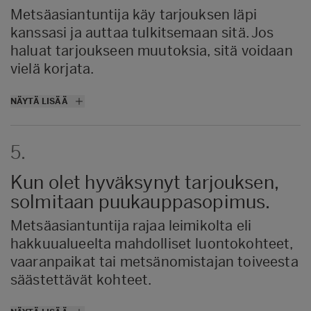
Metsäasiantuntija käy tarjouksen läpi
kanssasi ja auttaa tulkitsemaan sitä. Jos
haluat tarjoukseen muutoksia, sitä voidaan
vielä korjata.
Tässä vaiheessa metsäasiantuntija kertoo
NÄYTÄ LISÄÄ
myös, miten metsäluonnon
monimuotoisuus otetaan huomioon
5.
hakkuissa. Lisäksi voit kertoa omat
erityistoiveesi esimerkiksi
Kun olet hyväksynyt tarjouksen,
säästöpuuryhmän
sijainnista tai hakkuussa
solmitaan puukauppasopimus.
säästettävistä kohteista.
Lue lisää uudistavasta metsätaloudesta.
Metsäasiantuntija rajaa leimikolta eli
hakkuualueelta mahdolliset luontokohteet,
vaaranpaikat tai metsänomistajan toiveesta
säästettävät kohteet.
Tässä yhteydessä sovitaan myös