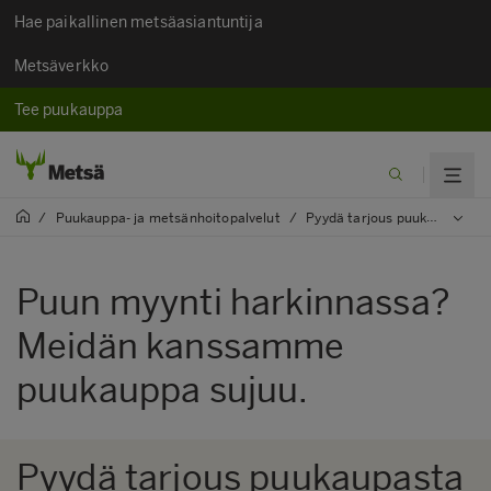
Hae paikallinen metsäasiantuntija
Metsäverkko
Tee puukauppa
/
Puukauppa- ja metsänhoitopalvelut
/
Pyydä tarjous puukaupasta
Puun myynti harkinnassa?
Meidän kanssamme
puukauppa sujuu.
Pyydä tarjous puukaupasta