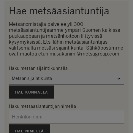
sovitulla tavalla.
Hae metsäasiantuntija
Jos tilasit puukaupan
yhteydessä
metsänuudistamistyöt
, ne
Metsänomistajia palvelee yli 300
etenevät omalla painollaan eikä sinun
metsäasiantuntijaamme ympäri Suomen kaikissa
puukauppaan ja metsänhoitoon liittyvissä
tarvitse huolehtia niistä.
kysymyksissä. Etsi lähin metsäasiantuntijasi
Puukauppatuloista tulee tehdä
valitsemalla metsäsi sijaintikunta. Sähköpostimme
metsäveroilmoitus, joka hoituu kätevästi
ovat muotoa etunimi.sukunimi@metsagroup.com.
Metsäverkossa
seuraavan vuoden
helmikuun loppuun mennessä.
Haku metsän sijaintikunnalla
HAE KUNNALLA
Haku metsäasiantuntijan nimellä
HAE NIMELLÄ