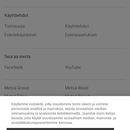
Käyttöehdot
Tietosuoja
Käyttöehdot
Evästekäytännöt
Evästeasetukset
Seuraa meitä
Facebook
YouTube
Metsä Group
Metsä Wood
Metsä Fibre
Metsä Board
Käytämme evästeitä, jotta sivustomme toimii oikein ja voimme
Metsä Tissue
Metsä Spring
personoida sisältöä ja mainoksia, tarjota sosiaalisen median
ominaisuuksia ja analysoida tietoliikennettä. Jaamme myös tietoja
tavasta, jolla käytät sivustoamme sosiaalisen median, mainonta- ja
Copyright © Metsä Group
analytiikkakumppaneidemme kanssaa.