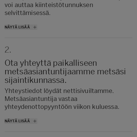
voi auttaa kiinteistötunnuksen
selvittämisessä.
Selvitä omat tavoitteesi ja toiveesi, koska se
NÄYTÄ LISÄÄ
auttaa metsäasiantuntijaa tekemään juuri
sinun metsääsi sopivan toimenpide-
2.
ehdotuksen. Ammattitaitoinen
metsäasiantuntija suunnittelee, miten
Ota yhteyttä paikalliseen
metsäsi saadaan parhaaseen kasvuun ja
metsäasiantuntijaamme metsäsi
tuottoon.
sijaintikunnassa.
Yhteystiedot löydät nettisivuiltamme.
Metsäasiantuntija vastaa
yhteydenottopyyntöön viikon kuluessa.
Hae lähin metsäasiantuntijamme täältä.
NÄYTÄ LISÄÄ