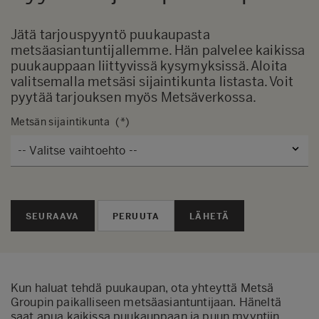
Jätä tarjouspyyntö puukaupasta
metsäasiantuntijallemme. Hän palvelee kaikissa
puukauppaan liittyvissä kysymyksissä. Aloita
valitsemalla metsäsi sijaintikunta listasta. Voit
pyytää tarjouksen myös
Metsäverkossa
.
Metsän sijaintikunta
SEURAAVA
LÄHETÄ
Kun haluat tehdä puukaupan, ota yhteyttä Metsä
Groupin paikalliseen metsäasiantuntijaan. Häneltä
saat apua kaikissa puukauppaan ja puun myyntiin