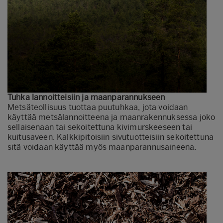
Tuhka lannoitteisiin ja maanparannukseen
Metsäteollisuus tuottaa puutuhkaa, jota voidaan
käyttää metsälannoitteena ja maanrakennuksessa joko
sellaisenaan tai sekoitettuna kivimurskeeseen tai
kuitusaveen. Kalkkipitoisiin sivutuotteisiin sekoitettuna
sitä voidaan käyttää myös maanparannusaineena.