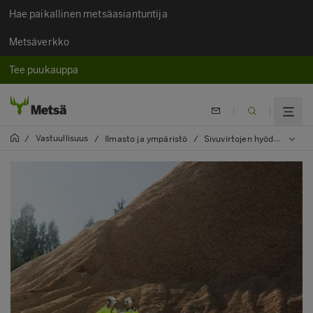
Hae paikallinen metsäasiantuntija
Metsäverkko
Tee puukauppa
Vastuullisuus
/
/
Ilmasto ja ympäristö
/
Sivuvirtojen hyödyntäminen