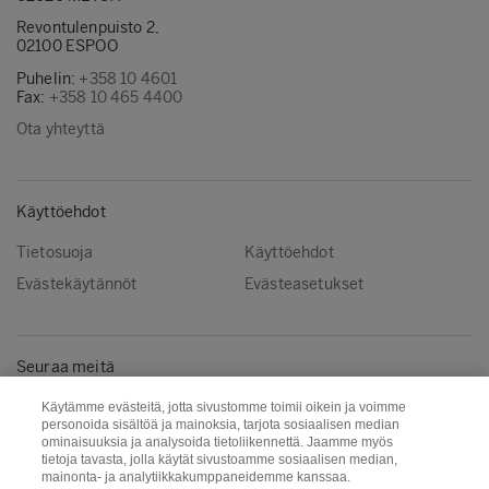
Revontulenpuisto 2,
02100 ESPOO
Puhelin:
+358 10 4601
Fax:
+358 10 465 4400
Ota yhteyttä
Käyttöehdot
Tietosuoja
Käyttöehdot
Evästekäytännöt
Evästeasetukset
Seuraa meitä
Facebook
Instagram
Käytämme evästeitä, jotta sivustomme toimii oikein ja voimme
personoida sisältöä ja mainoksia, tarjota sosiaalisen median
Linkedin
Youtube
ominaisuuksia ja analysoida tietoliikennettä. Jaamme myös
tietoja tavasta, jolla käytät sivustoamme sosiaalisen median,
mainonta- ja analytiikkakumppaneidemme kanssaa.