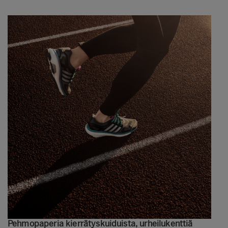
Pehmopaperia kierrätyskuiduista, urheilukenttiä