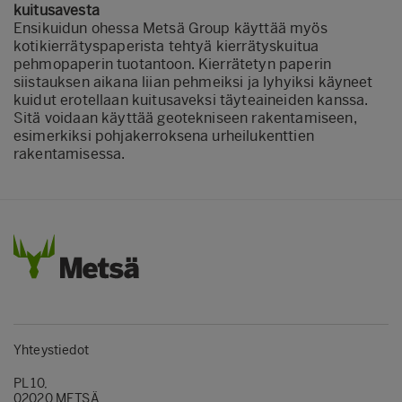
kuitusavesta
Ensikuidun ohessa Metsä Group käyttää myös
kotikierrätyspaperista tehtyä kierrätyskuitua
pehmopaperin tuotantoon. Kierrätetyn paperin
siistauksen aikana liian pehmeiksi ja lyhyiksi käyneet
kuidut erotellaan kuitusaveksi täyteaineiden kanssa.
Sitä voidaan käyttää geotekniseen rakentamiseen,
esimerkiksi pohjakerroksena urheilukenttien
rakentamisessa.
Yhteystiedot
PL 10,
02020 METSÄ