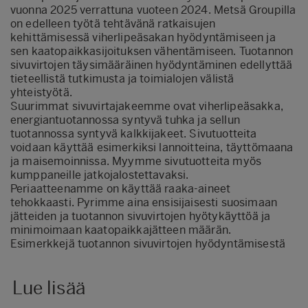
vuonna 2025 verrattuna vuoteen 2024. Metsä Groupilla
on edelleen työtä tehtävänä ratkaisujen
kehittämisessä viherlipeäsakan hyödyntämiseen ja
sen kaatopaikkasijoituksen vähentämiseen. Tuotannon
sivuvirtojen täysimääräinen hyödyntäminen edellyttää
tieteellistä tutkimusta ja toimialojen välistä
yhteistyötä.
Suurimmat sivuvirtajakeemme ovat viherlipeäsakka,
energiantuotannossa syntyvä tuhka ja sellun
tuotannossa syntyvä kalkkijakeet. Sivutuotteita
voidaan käyttää esimerkiksi lannoitteina, täyttömaana
ja maisemoinnissa. Myymme sivutuotteita myös
kumppaneille jatkojalostettavaksi.
Periaatteenamme on käyttää raaka-aineet
tehokkaasti. Pyrimme aina ensisijaisesti suosimaan
jätteiden ja tuotannon sivuvirtojen hyötykäyttöä ja
minimoimaan kaatopaikkajätteen määrän.
Esimerkkejä tuotannon sivuvirtojen hyödyntämisestä
Lue lisää