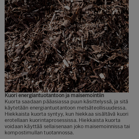
Kuori energiantuotantoon ja maisemointiin
Kuorta saadaan pääasiassa puun käsittelyssä, ja sitä
käytetään energiantuotantoon metsäteollisuudessa.
Hiekkaista kuorta syntyy, kun hiekkaa sisältävä kuori
erotellaan kuorintaprosessissa. Hiekkaista kuorta
voidaan käyttää sellaisenaan joko maisemoinnissa tai
kompostimullan tuotannossa.