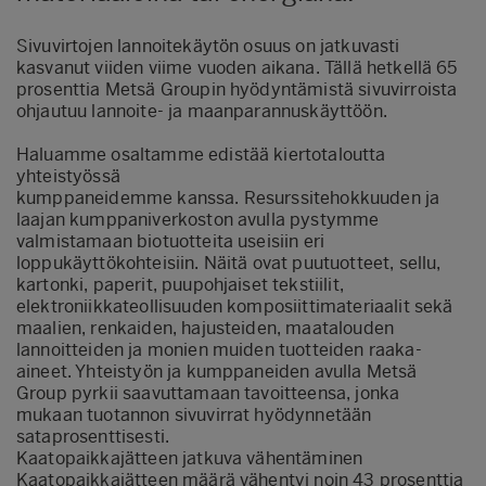
Sivuvirtojen lannoitekäytön osuus on jatkuvasti
kasvanut viiden viime vuoden aikana. Tällä hetkellä 65
prosenttia Metsä Groupin hyödyntämistä sivuvirroista
ohjautuu lannoite- ja maanparannuskäyttöön.
Haluamme osaltamme edistää kiertotaloutta
yhteistyössä
kumppaneidemme kanssa. Resurssitehokkuuden ja
laajan kumppaniverkoston avulla pystymme
valmistamaan biotuotteita useisiin eri
loppukäyttökohteisiin. Näitä ovat puutuotteet, sellu,
kartonki, paperit, puupohjaiset tekstiilit,
elektroniikkateollisuuden komposiittimateriaalit sekä
maalien, renkaiden, hajusteiden, maatalouden
lannoitteiden ja monien muiden tuotteiden raaka-
aineet. Yhteistyön ja kumppaneiden avulla Metsä
Group pyrkii saavuttamaan tavoitteensa, jonka
mukaan tuotannon sivuvirrat hyödynnetään
sataprosenttisesti.
Kaatopaikkajätteen jatkuva vähentäminen
Kaatopaikkajätteen määrä vähentyi noin 43 prosenttia