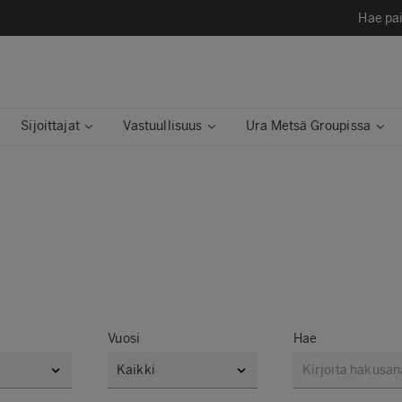
Hae pai
Sijoittajat
Vastuullisuus
Ura Metsä Groupissa
Vuosi
Hae