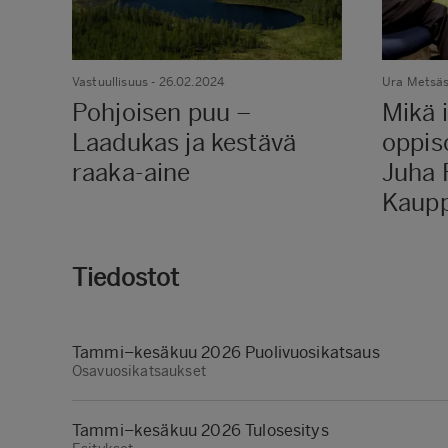
Vastuullisuus
- 26.02.2024
Ura Metsä
Pohjoisen puu –
Mikä 
Laadukas ja kestävä
oppis
raaka-aine
Juha 
Kaupp
Tiedostot
Tammi–kesäkuu 2026 Puolivuosikatsaus
Osavuosikatsaukset
Tammi–kesäkuu 2026 Tulosesitys