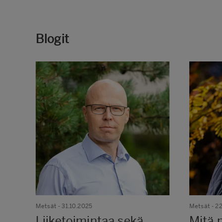
Blogit
Metsät
- 31.10.2025
Metsät
- 2
Liiketoimintaa sekä
Mitä 