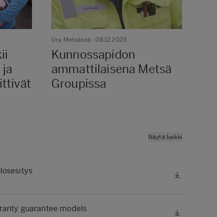
Ura Metsässä
- 08.12.2023
Ura 
ii
Kunnossapidon
Mi
 ja
ammattilaisena Metsä
me
ttivät
Groupissa
Pe
ott
Näytä kaikki
osesitys
TCF
Vuos
ranty guarantee models
Vuo