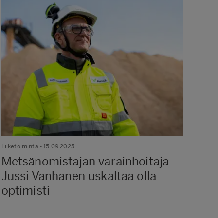
Liiketoiminta
- 15.09.2025
Innov
Metsänomistajan varainhoitaja
Siv
Jussi Vanhanen uskaltaa olla
So
optimisti
yh
kie