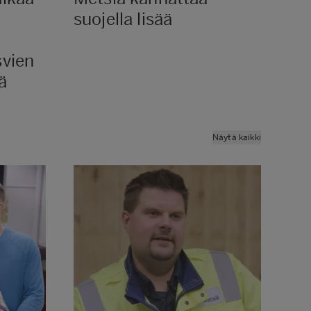
suojella lisää
ke
vien
ä
Näytä kaikki