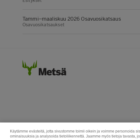
Esitykset
Tammi–maaliskuu 2026 Osavuosikatsaus
Osavuosikatsaukset
Käytämme evästeitä, jotta sivustomme toimii oikein ja voimme personoida sis
ominaisuuksia ja analysoida tietoliikennettä. Jaamme myös tietoja tavasta, j