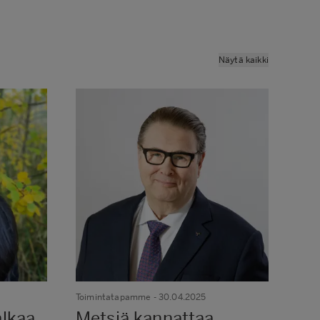
ma
Näytä kaikki
Toimintatapamme
- 30.04.2025
Ilma
lkaa
Metsiä kannattaa
Kä