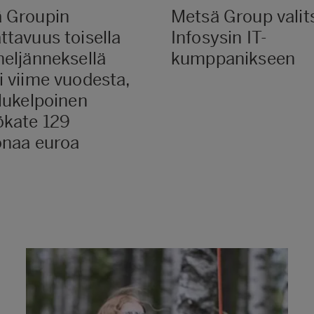
 Groupin
Metsä Group valit
ttavuus toisella
Infosysin IT-
neljänneksellä
kumppanikseen
i viime vuodesta,
ilukelpoinen
ökate 129
onaa euroa