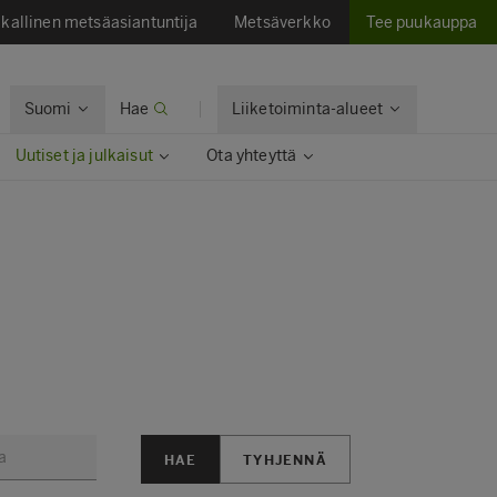
kallinen metsäasiantuntija
Metsäverkko
Tee puukauppa
Suomi
Hae
Liiketoiminta-alueet
Uutiset ja julkaisut
Ota yhteyttä
HAE
TYHJENNÄ