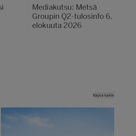
si
Mediakutsu: Metsä
Me
Groupin Q2-tulosinfo 6.
ot
elokuuta 2026
as
ke
me
Näytä kaikki