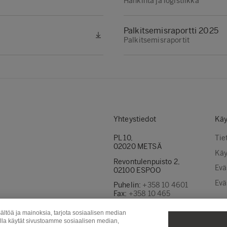
Hankinta ja logistiikka
Palkitsemisraportti 2025
Palkitsemisraportit
Yhteystiedot
Käy
PL 10,
Tie
02020 METSÄ
Käy
Revontulenpuisto 2,
Evä
02100 ESPOO
Evä
Puhelin:
+358 10 4601
Fax:
+358 10 465
4400
ältöä ja mainoksia, tarjota sosiaalisen median
Ota yhteyttä
olla käytät sivustoamme sosiaalisen median,