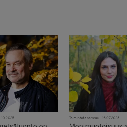
2.10.2025
Toimintatapamme
- 16.07.2025
metsäluonto on
Monimuotoisuus a