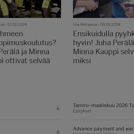
ssä
- 13.02.2024
Ura Metsässä
- 05.02.2024
ihmeen
Ensikuidulla pyyhk
opimuskoulutus?
hyvin! Juha Perälä
Perälä ja Minna
Minna Kauppi selvi
i ottivat selvää
miksi
Tammi–maaliskuu 2026 Tul
Esitykset
Advance payment and war