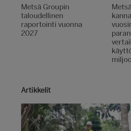
Metsä Groupin
Metsä
taloudellinen
kanna
raportointi vuonna
vuosi
2027
paran
verta
käytt
miljo
Artikkelit