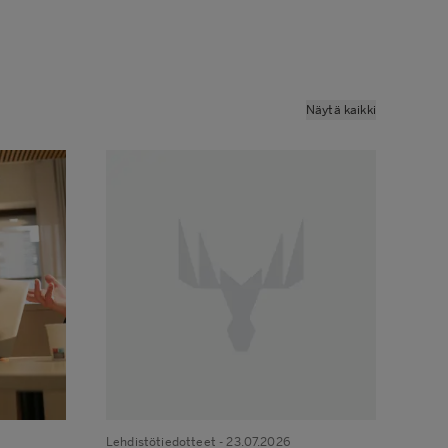
Näytä kaikki
Lehdistötiedotteet
- 23.07.2026
Lehdi