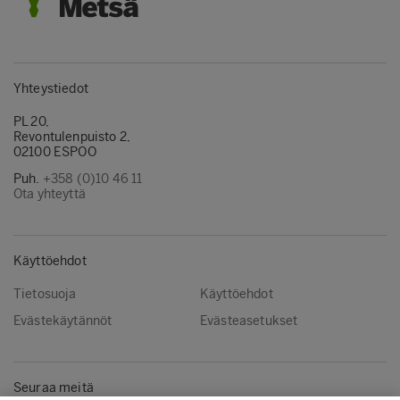
Yhteystiedot
PL 20,
Revontulenpuisto 2,
02100 ESPOO
Puh.
+358 (0)10 46 11
Ota yhteyttä
Käyttöehdot
Tietosuoja
Käyttöehdot
Evästekäytännöt
Evästeasetukset
Seuraa meitä