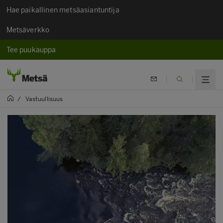
Hae paikallinen metsäasiantuntija
Metsäverkko
Tee puukauppa
/
Vastuullisuus