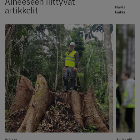
Aiheeseen liittyvät
Näytä
artikkelit
kaikki
Artikkelit
Artikkelit