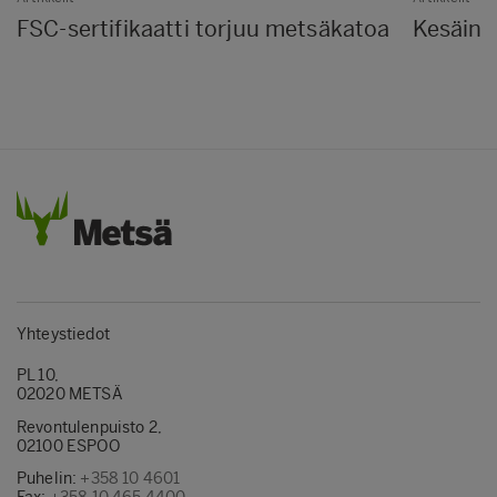
FSC-sertifikaatti torjuu metsäkatoa
Kesäine
Yhteystiedot
PL 10,
02020 METSÄ
Revontulenpuisto 2,
02100 ESPOO
Puhelin:
+358 10 4601