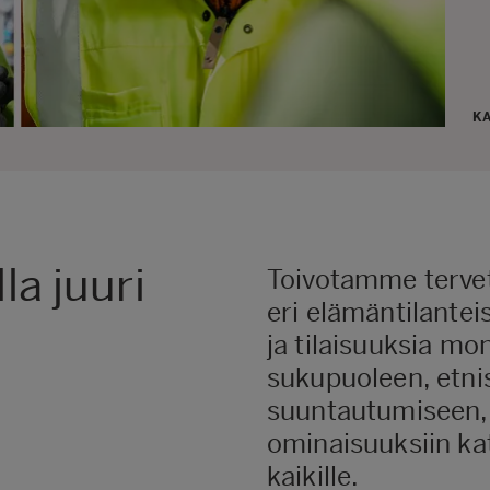
KA
la juuri
Toivotamme tervetu
eri elämäntilanteis
ja tilaisuuksia mon
sukupuoleen, etni
suuntautumiseen,
ominaisuuksiin ka
kaikille.