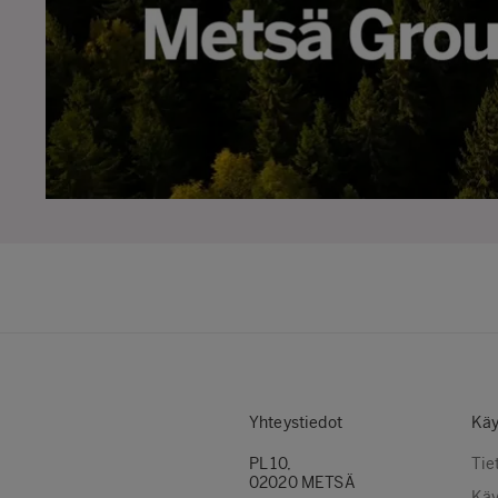
Yhteystiedot
Käy
PL 10,
Tie
02020 METSÄ
Käy