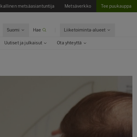
kallinen metsäasiantuntija
Metsäverkko
Tee puukauppa
Suomi
Hae
Liiketoiminta-alueet
Uutiset ja julkaisut
Ota yhteyttä