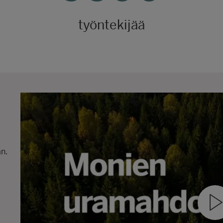
työntekijää
n.