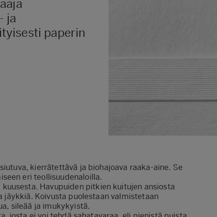
aaja
 ja
ityisesti paperin
siutuva, kierrätettävä ja biohajoava raaka-aine. Se
een eri teollisuudenaloilla.
kuusesta. Havupuiden pitkien kuitujen ansiosta
ja jäykkiä. Koivusta puolestaan valmistetaan
ua, sileää ja imukykyistä.
a, josta ei voi tehdä sahatavaraa, eli pienistä puista,