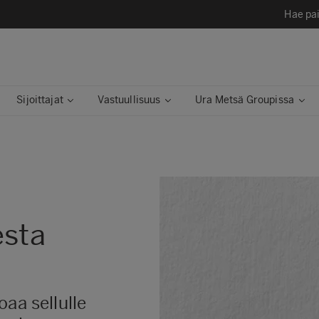
Hae pai
Sijoittajat
Vastuullisuus
Ura Metsä Groupissa
esta
aa sellulle