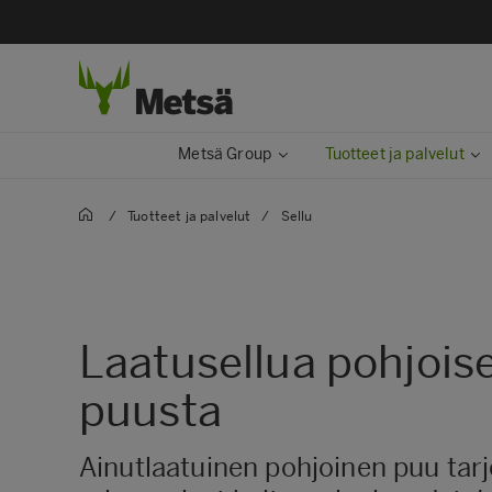
Metsä Group
Tuotteet ja palvelut
/
Tuotteet ja palvelut
/
Sellu
Laatusellua pohjois
puusta
Ainutlaatuinen pohjoinen puu tarjo