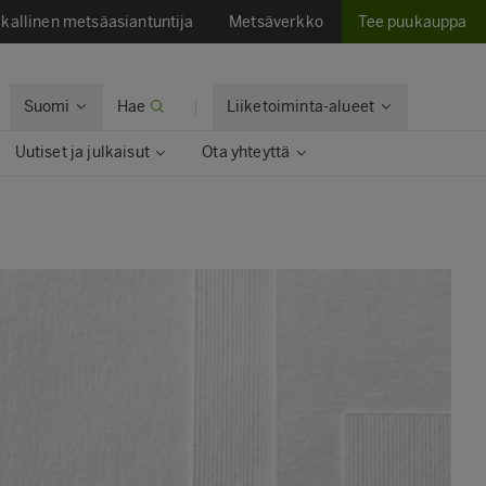
kallinen metsäasiantuntija
Metsäverkko
Tee puukauppa
Suomi
Hae
Liiketoiminta-alueet
Uutiset ja julkaisut
Ota yhteyttä