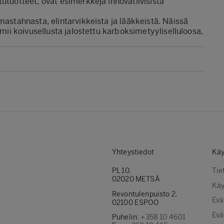
utuotteet, ovat esimerkkejä innovatiivisista
mastahnasta, elintarvikkeista ja lääkkeistä. Näissä
imii koivusellusta jalostettu karboksimetyyliselluloosa,
Yhteystiedot
Käy
PL 10,
Tie
02020 METSÄ
Käy
Revontulenpuisto 2,
Evä
02100 ESPOO
Evä
Puhelin:
+358 10 4601