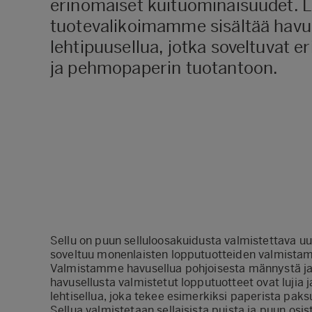
erinomaiset kuituominaisuudet. L
tuotevalikoimamme sisältää havu-
lehtipuusellua, jotka soveltuvat er
ja pehmopaperin tuotantoon.
Sellu on puun selluloosakuidusta valmistettava uu
soveltuu monenlaisten lopputuotteiden valmistamis
Valmistamme havusellua pohjoisesta männystä ja 
havusellusta valmistetut lopputuotteet ovat lujia 
lehtisellua, joka tekee esimerkiksi paperista paks
Sellua valmistetaan sellaisista puista ja puun osist