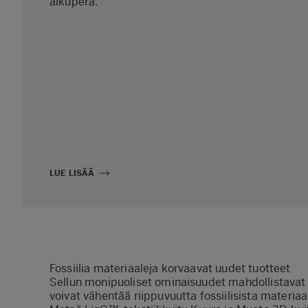
alkuperä.
LUE LISÄÄ
Fossiilia materiaaleja korvaavat uudet tuotteet
Sellun monipuoliset ominaisuudet mahdollistavat 
voivat vähentää riippuvuutta fossiilisista materi