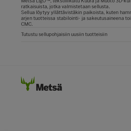
Metsä LigO™, tekstiilikuitu Kuura ja Muoto 3D-kuit
ratkaisuista, jotka valmistetaan sellusta.
Sellua löytyy yllättävistäkin paikoista, kuten ham
arjen tuotteissa stabilointi- ja sakeutusaineena to
CMC.
Tutustu sellupohjaisiin uusiin tuotteisiin