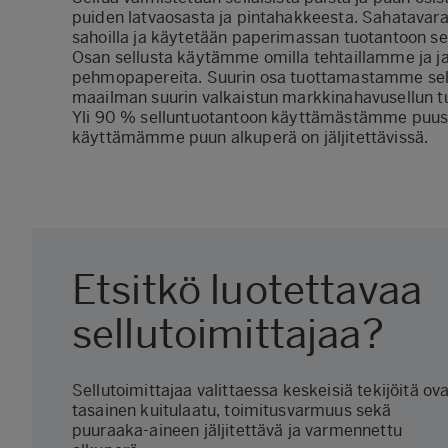
puiden latvaosasta ja pintahakkeesta. Sahatavar
sahoilla ja käytetään paperimassan tuotantoon sel
Osan sellusta käytämme omilla tehtaillamme ja j
pehmopapereita. Suurin osa tuottamastamme sel
maailman suurin valkaistun markkinahavusellun t
Yli 90 % selluntuotantoon käyttämästämme puusta 
käyttämämme puun alkuperä on jäljitettävissä.
Etsitkö luotettavaa
sellutoimittajaa?
Sellutoimittajaa valittaessa keskeisiä tekijöitä ov
tasainen kuitulaatu, toimitusvarmuus sekä
puuraaka-aineen jäljitettävä ja varmennettu