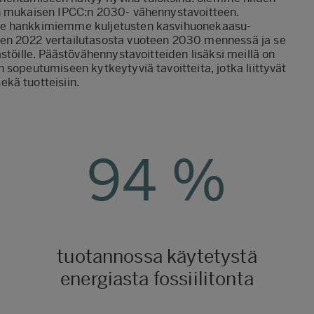
en mukaisen IPCC:n 2030- vähennystavoitteen.
se hankkimiemme kuljetusten kasvihuonekaasu-
en 2022 vertailutasosta vuoteen 2030 mennessä ja se
stöille. Päästövähennystavoitteiden lisäksi meillä on
 sopeutumiseen kytkeytyviä tavoitteita, jotka liittyvät
kä tuotteisiin.
94
%
tuotannossa käytetystä
energiasta fossiilitonta