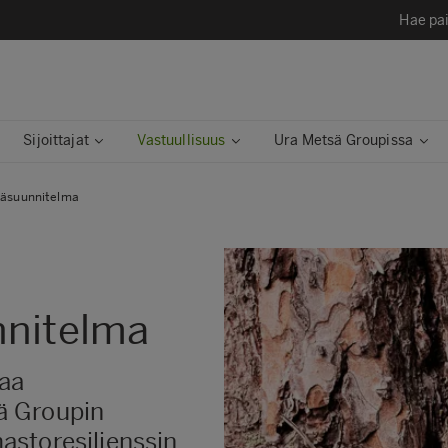
Hae pai
Sijoittajat
Vastuullisuus
Ura Metsä Groupissa
mäsuunnitelma
nnitelma
oaa
ä Groupin
mastoresilienssin