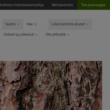
kallinen metsäasiantuntija
Metsäverkko
Tee puukauppa
Suomi
Hae
Liiketoiminta-alueet
Uutiset ja julkaisut
Ota yhteyttä