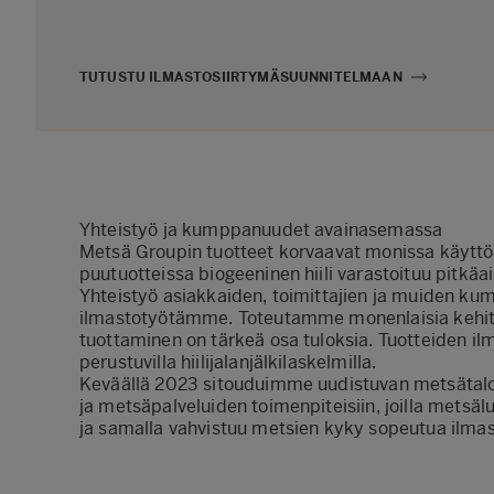
TUTUSTU ILMASTOSIIRTYMÄSUUNNITELMAAN
Yhteistyö ja kumppanuudet avainasemassa
Metsä Groupin tuotteet korvaavat monissa käyttök
puutuotteissa biogeeninen hiili varastoituu pitkäa
Yhteistyö asiakkaiden, toimittajien ja muiden k
ilmastotyötämme. Toteutamme monenlaisia kehitys
tuottaminen on tärkeä osa tuloksia. Tuotteiden il
perustuvilla hiilijalanjälkilaskelmilla.
Keväällä 2023 sitouduimme uudistuvan metsätal
ja metsäpalveluiden toimenpiteisiin, joilla metsä
ja samalla vahvistuu metsien kyky sopeutua ilm