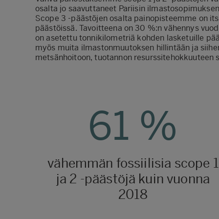
osalta jo saavuttaneet Pariisin ilmastosopimuks
Scope 3 -päästöjen osalta painopisteemme on it
päästöissä. Tavoitteena on 30 %:n vähennys vuod
on asetettu tonnikilometriä kohden lasketuille pää
myös muita ilmastonmuutoksen hillintään ja siihen
metsänhoitoon, tuotannon resurssitehokkuuteen se
61
%
vähemmän fossiilisia scope 1
ja 2 -päästöjä kuin vuonna
2018