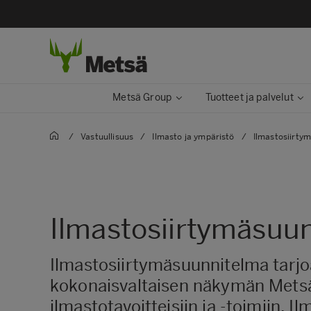
Metsä Group
Tuotteet ja palvelut
/
Vastuullisuus
/
Ilmasto ja ympäristö
/
Ilmastosiirty
Ilmastosiirtymäsuu
Ilmastosiirtymäsuunnitelma tarj
kokonaisvaltaisen näkymän Mets
ilmastotavoitteisiin ja -toimiin. Il