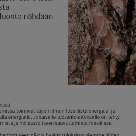
sta
a luonto nähdään
sessä
issä toimivat täysin ilman fossiilista energiaa, ja
a energialla. Jokaiselle tuotantolaitokselle on tehty
mista ja nollatavoitteen saavuttamista fossiilissa
hentämiseen näkyy hyvinä tuloksina: olemme niiden