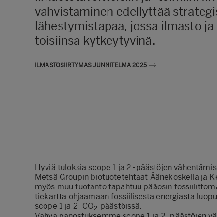
vahvistaminen edellyttää strategi
lähestymistapaa, jossa ilmasto j
toisiinsa kytkeytyvinä.
ILMASTOSIIRTYMÄSUUNNITELMA 2025
Hyviä tuloksia scope 1 ja 2 -päästöjen vähentämi
Metsä Groupin biotuotetehtaat Äänekoskella ja Kem
myös muu tuotanto tapahtuu pääosin fossiilittomall
tiekartta ohjaamaan fossiilisesta energiasta luopu
scope 1 ja 2 -CO
-päästöissä.
2
Vahva panostuksemme scope 1 ja 2 -päästöjen vä