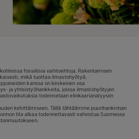
ohteissa fossiilisia vaihtoehtoja. Rakentamisen
ikaisesti, mikä tuottaa ilmastohyötyä.
umppaneiden kanssa on keskeinen osa
- ja yhteistyöhankkeita, joissa ilmastohyötyjen
mastovaikutuksia todennetaan elinkaarianalyysiin
ouden kehittämiseen. Tällä tähtäämme puunhankinnan
luonnon tila alkaa todennettavasti vahvistua Suomessa
astonmuutokseen.