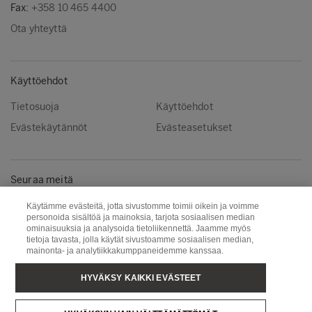
Fax:
+358 10 465 4400
Ota yhteyttä
Käyttöehdot
Tietosuoja
Käyttöehdot
Evästekäytännöt
Evästeasetukset
Seuraa meitä
Facebook
Instagram
Käytämme evästeitä, jotta sivustomme toimii oikein ja voimme
personoida sisältöä ja mainoksia, tarjota sosiaalisen median
Linkedin
Youtube
ominaisuuksia ja analysoida tietoliikennettä. Jaamme myös
tietoja tavasta, jolla käytät sivustoamme sosiaalisen median,
mainonta- ja analytiikkakumppaneidemme kanssaa.
Metsä Wood
Metsä Fibre
HYVÄKSY KAIKKI EVÄSTEET
Metsä Forest
Metsä Board