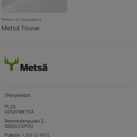
Pehmo- ja tiivispaperit
Metsä Tissue
Yhteystiedot
PL 10,
02020 METSÄ
Revontulenpuisto 2,
02100 ESPOO
Puhelin:
+358 10 4601