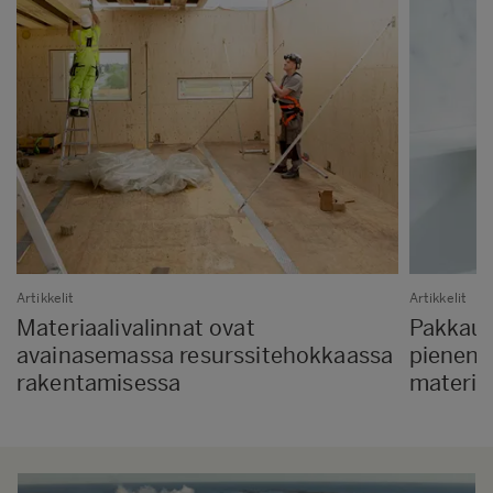
Artikkelit
Artikkelit
Materiaalivalinnat ovat
Pakkauks
avainasemassa resurssitehokkaassa
pienent
rakentamisessa
materiaa