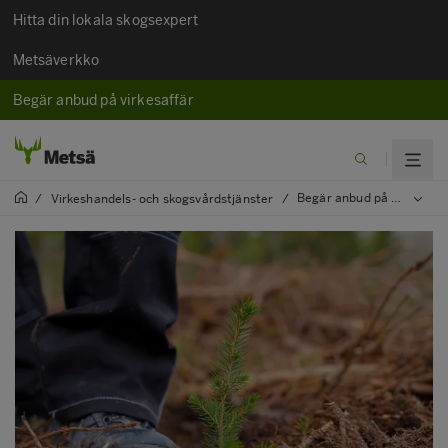
Hitta din lokala skogsexpert
Metsäverkko
Begär anbud på virkesaffär
Begär anbud på skogsvård
/
Virkeshandels- och skogsvårdstjänster
/