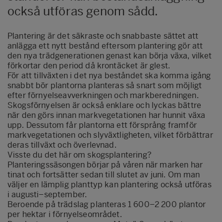
också utföras genom sådd.
Plantering är det säkraste och snabbaste sättet att
anlägga ett nytt bestånd eftersom plantering gör att
den nya trädgenerationen genast kan börja växa, vilket
förkortar den period då krontäcket är glest.
För att tillväxten i det nya beståndet ska komma igång
snabbt bör plantorna planteras så snart som möjligt
efter förnyelseavverkningen och markberedningen.
Skogsförnyelsen är också enklare och lyckas bättre
när den görs innan markvegetationen har hunnit växa
upp. Dessutom får plantorna ett försprång framför
markvegetationen och slyväxtligheten, vilket förbättrar
deras tillväxt och överlevnad.
Visste du det här om skogsplantering?
Planteringssäsongen börjar på våren när marken har
tinat och fortsätter sedan till slutet av juni. Om man
väljer en lämplig planttyp kan plantering också utföras
i augusti–september.
Beroende på trädslag planteras 1 600–2 200 plantor
per hektar i förnyelseområdet.