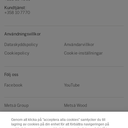
Kundtjänst:
+358 10 7770
Användningsvillkor
Dataskyddspolicy
Användarvillkor
Cookiepolicy
Cookie-inställningar
Följ oss
Facebook
YouTube
Metsä Group
Metsä Wood
Metsä Fibre
Metsä Board
Genom att klicka på "acceptera alla cookies" samtycker du till
Metsä Tissue
Metsä Spring
lagring av cookies på din enhet för att förbättra navigeringen på