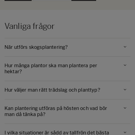
Vanliga frågor
När utförs skogsplantering?
Hur många plantor ska man plantera per
Planteringssäsongen inleds på våren när marken har
hektar?
tinat och fortsätter fram till hösten. Planteringen utförs
vanligtvis på våren och försommaren, men kan också
utföras på hösten i augusti–september.
Hur väljer man rätt trädslag och planttyp?
Beroende på trädslag och ståndort planterar man 1
600–2 200 plantor per hektar.
Kan plantering utföras på hösten och vad bör
Rätt trädslag väljs baserat på ståndorten: gran och
man då tänka på?
björk behöver mer näring och fukt, medan tall passar
bättre på kargare och torrare platser. Din skogsexpert
kan hjälpa dig att välja rätt trädslag och planttyp.
I vilka situationer är sådd av tallfrön det bästa