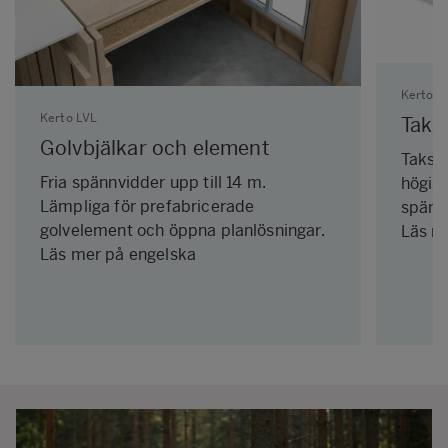
Kerto L
Kerto LVL
Taks
Golvbjälkar och element
Taksto
Fria spännvidder upp till 14 m.
högis
Lämpliga för prefabricerade
spännv
golvelement och öppna planlösningar.
Läs m
Läs mer på engelska