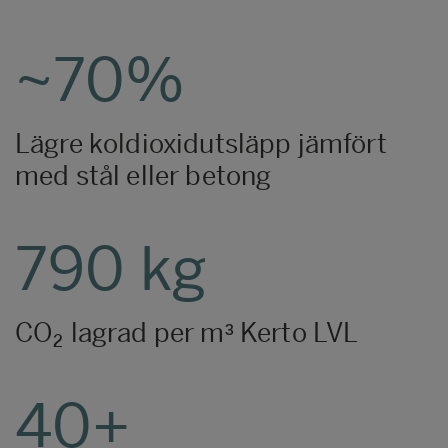
~70%
Lägre koldioxidutsläpp jämfört
med stål eller betong
790 kg
CO₂ lagrad per m³ Kerto LVL
40+