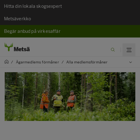
Hitta din lokala skogsexpert
Metsäverkko
Begär anbud på virkesaffär
/
Ägarmedlems förmåner
/
Alla medlemsförmåner