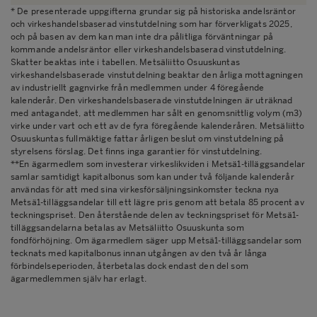
* De presenterade uppgifterna grundar sig på historiska andelsräntor
och virkeshandelsbaserad vinstutdelning som har förverkligats 2025,
och på basen av dem kan man inte dra pålitliga förväntningar på
kommande andelsräntor eller virkeshandelsbaserad vinstutdelning.
Skatter beaktas inte i tabellen. Metsäliitto Osuuskuntas
virkeshandelsbaserade vinstutdelning beaktar den årliga mottagningen
av industriellt gagnvirke från medlemmen under 4 föregående
kalenderår. Den virkeshandelsbaserade vinstutdelningen är uträknad
med antagandet, att medlemmen har sålt en genomsnittlig volym (m3)
virke under vart och ett av de fyra föregående kalenderåren. Metsäliitto
Osuuskuntas fullmäktige fattar årligen beslut om vinstutdelning på
styrelsens förslag. Det finns inga garantier för vinstutdelning.
**En ägarmedlem som investerar virkeslikviden i Metsä1-tilläggsandelar
samlar samtidigt kapitalbonus som kan under två följande kalenderår
användas för att med sina virkesförsäljningsinkomster teckna nya
Metsä1-tilläggsandelar till ett lägre pris genom att betala 85 procent av
teckningspriset. Den återstående delen av teckningspriset för Metsä1-
tilläggsandelarna betalas av Metsäliitto Osuuskunta som
fondförhöjning. Om ägarmedlem säger upp Metsä1-tilläggsandelar som
tecknats med kapitalbonus innan utgången av den två år långa
förbindelseperioden, återbetalas dock endast den del som
ägarmedlemmen själv har erlagt.