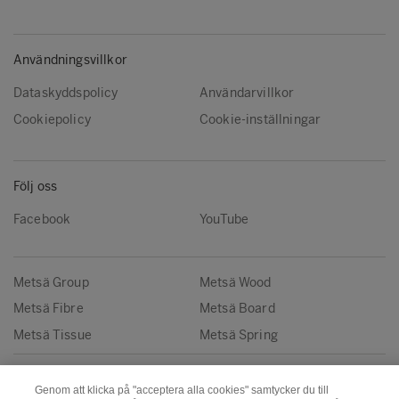
Användningsvillkor
Dataskyddspolicy
Användarvillkor
Cookiepolicy
Cookie-inställningar
Följ oss
Facebook
YouTube
Metsä Group
Metsä Wood
Metsä Fibre
Metsä Board
Metsä Tissue
Metsä Spring
Copyright © Metsä Group
Genom att klicka på "acceptera alla cookies" samtycker du till