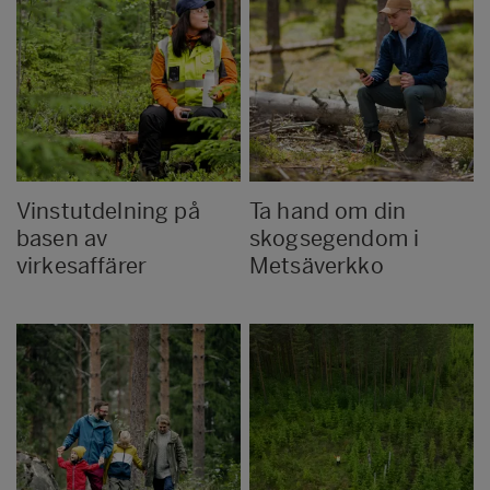
Vinstutdelning på
Ta hand om din
basen av
skogsegendom i
virkesaffärer
Metsäverkko