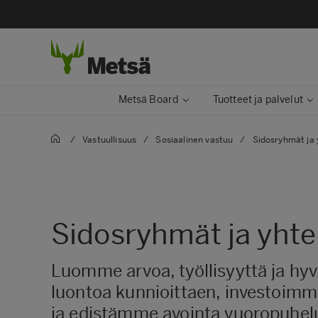
Metsä Board
Tuotteet ja palvelut
/
Vastuullisuus
/
Sosiaalinen vastuu
/
Sidosryhmät ja 
Sidosryhmät ja yhte
Luomme arvoa, työllisyyttä ja hyv
luontoa kunnioittaen, investoimme
ja edistämme avointa vuoropuhel