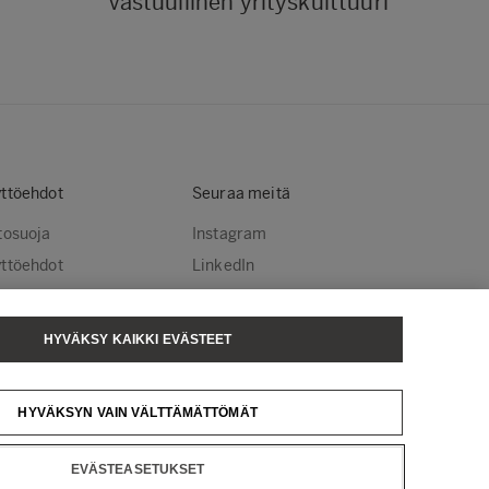
Vastuullinen yrityskulttuuri
ttöehdot
Seuraa meitä
tosuoja
Instagram
ttöehdot
LinkedIn
stekäytännöt
YouTube
steasetukset
HYVÄKSY KAIKKI EVÄSTEET
sä Tissue
Metsä Spring
HYVÄKSYN VAIN VÄLTTÄMÄTTÖMÄT
EVÄSTEASETUKSET