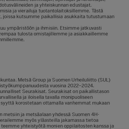
edotusvälineiden ja yhteiskunnan edustajat.
sia ja vierailuja tuotantolaitoksillemme. Tästä
t, joissa kutsumme paikallisia asukkaita tutustumaan
stuu ympäristöön ja ihmisiin. Etsimme jatkuvasti
arempaa tulosta omistajillemme ja asiakkaillemme
yhmillemme.
kuntaa. Metsä Group ja Suomen Urheiluliitto (SUL)
yhteistyökumppanuudesta vuosina 2022−2024.
unnalliset Seurakisat. Seurakisat on paikallistason
rvallisella ja iloisella tavalla monipuoliseen
eisyyttä korostetaan ottamalla vanhemmat mukaan
an metsiin ja metsäalaan yhdessä Suomen 4H-
Vierailemme myös yläasteilla jakamassa tietoa
, teemme yhteistyötä monien oppilaitosten kanssa ja