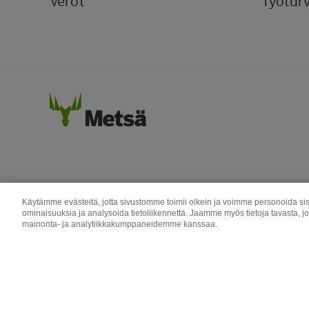
Verot
Työturv
Käytämme evästeitä, jotta sivustomme toimii oikein ja voimme personoida sis
ominaisuuksia ja analysoida tietoliikennettä. Jaamme myös tietoja tavasta, j
mainonta- ja analytiikkakumppaneidemme kanssaa.
Metsä Group
Puunhankinta
Copyright © Metsä Group