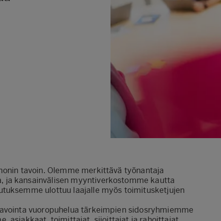
 monin tavoin. Olemme merkittävä työnantaja
, ja kansainvälisen myyntiverkostomme kautta
utuksemme ulottuu laajalle myös toimitusketjujen
a avointa vuoropuhelua tärkeimpien sidosryhmiemme
siakkaat, toimittajat, sijoittajat ja rahoittajat,