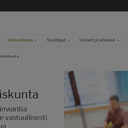
Vastuullisuus
Sijoittajat
Uutiset ja julkaisut
yhteiskunta
iskunta
invointia
 vastuullisesti
ua