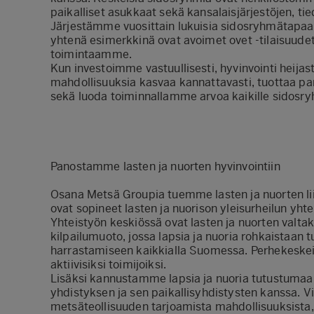
paikalliset asukkaat sekä kansalaisjärjestöjen, ti
Järjestämme vuosittain lukuisia sidosryhmätapaami
yhtenä esimerkkinä ovat avoimet ovet -tilaisuude
toimintaamme.
Kun investoimme vastuullisesti, hyvinvointi heija
mahdollisuuksia kasvaa kannattavasti, tuottaa p
sekä luoda toiminnallamme arvoa kaikille sidosr
Panostamme lasten ja nuorten hyvinvointiin
Osana Metsä Groupia tuemme lasten ja nuorten lii
ovat sopineet lasten ja nuorison yleisurheilun 
Yhteistyön keskiössä ovat lasten ja nuorten valtak
kilpailumuoto, jossa lapsia ja nuoria rohkaistaan tu
harrastamiseen kaikkialla Suomessa. Perhekesk
aktiivisiksi toimijoiksi.
Lisäksi kannustamme lapsia ja nuoria tutustuma
yhdistyksen ja sen paikallisyhdistysten kanssa. 
metsäteollisuuden tarjoamista mahdollisuuksista