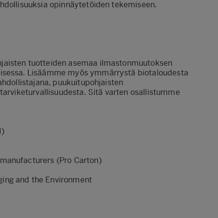
ahdollisuuksia opinnäytetöiden tekemiseen.
hjaisten tuotteiden asemaa ilmastonmuutoksen
amisessa. Lisäämme myös ymmärrystä biotaloudesta
ahdollistajana, puukuitupohjaisten
tarviketurvallisuudesta. Sitä varten osallistumme
I
)
 manufacturers (
Pro Carton
)
ging and the Environment