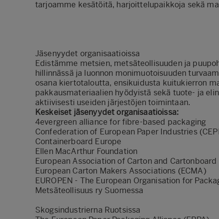
tarjoamme kesätöitä, harjoittelupaikkoja sekä m
Jäsenyydet organisaatioissa
Edistämme metsien, metsäteollisuuden ja puupo
hillinnässä ja luonnon monimuotoisuuden turva
osana kiertotaloutta, ensikuidusta kuitukierron m
pakkausmateriaalien hyödyistä sekä tuote- ja elin
aktiivisesti useiden järjestöjen toimintaan.
Keskeiset jäsenyydet organisaatioissa:
4evergreen
alliance for fibre-based packaging
Confederation of European Paper Industries (
CEP
Containerboard Europe
Ellen MacArthur Foundation
European Association of Carton and Cartonboard
European Carton Makers Associations (
ECMA
)
EUROPEN
- The European Organisation for Packa
Metsäteollisuus ry
Suomessa
Skogsindustrierna
Ruotsissa