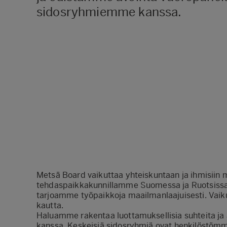
sidosryhmiemme kanssa.
Metsä Board vaikuttaa yhteiskuntaan ja ihmisiin
tehdaspaikkakunnillamme Suomessa ja Ruotsissa
tarjoamme työpaikkoja maailmanlaajuisesti. Vaik
kautta.
Haluamme rakentaa luottamuksellisia suhteita j
kanssa. Keskeisiä sidosryhmiä ovat henkilöstömme, a