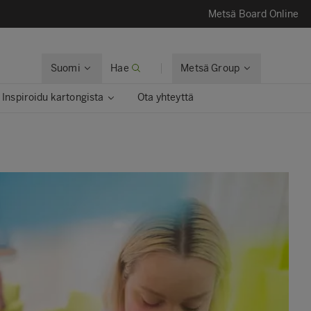
Metsä Board Online
Suomi
Hae
Metsä Group
Inspiroidu kartongista
Ota yhteyttä