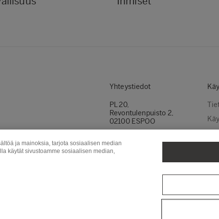
allisuus
Ihmiset
Yhteystiedot
Käy
PL 20,
Tie
Revontulenpuisto 2,
Käy
02100 ESPOO
Evä
Puh.
+358 (0)10 46 11
ältöä ja mainoksia, tarjota sosiaalisen median
Ota yhteyttä
Evä
olla käytät sivustoamme sosiaalisen median,
Metsä Wood
Metsä Fibre
Met