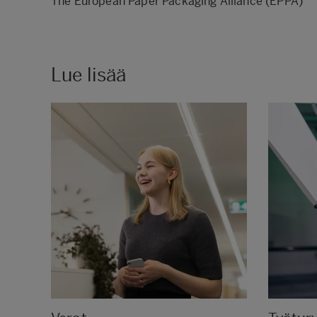
The European Paper Packaging Alliance (
EPPA
)
Lue lisää