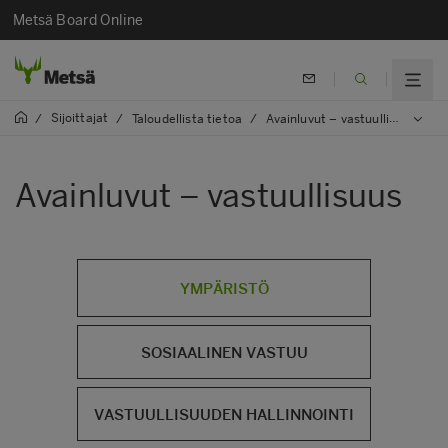
Metsä Board Online
Sijoittajat
/
/
Taloudellista tietoa
/
Avainluvut – vastuullisuus
Avainluvut – vastuullisuus