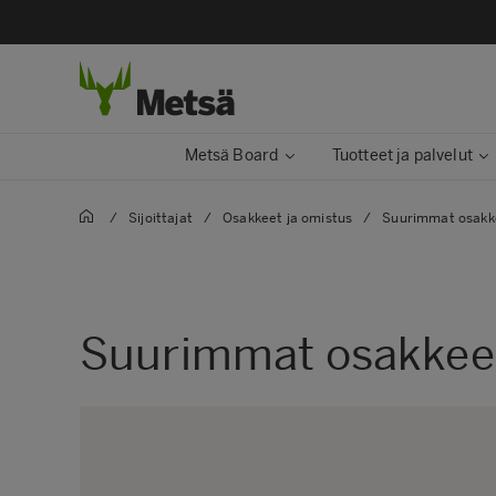
Metsä Board
Tuotteet ja palvelut
/
Sijoittajat
/
Osakkeet ja omistus
/
Suurimmat osakk
Suurimmat osakkee