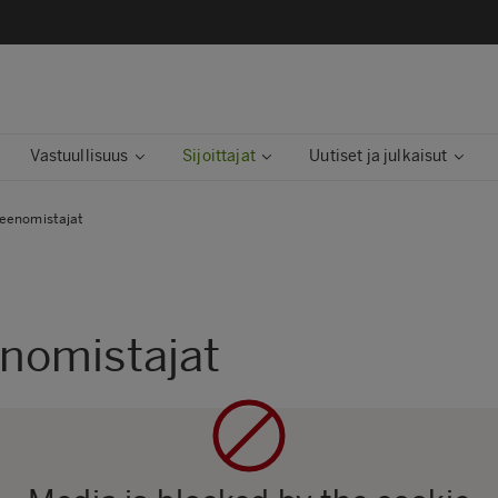
Vastuullisuus
Sijoittajat
Uutiset ja julkaisut
eenomistajat
nomistajat