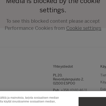
Media is blocked by the cookie
settings.
To see this blocked content please accept
Performance Cookies from
Cookie settings
Yhteystiedot
Käy
PL 20,
Tie
Revontulenpuisto 2,
Käy
02100 ESPOO
Evä
Puh.
+358 (0)10 46 11
Ota yhteyttä
Evä
ältöä ja mainoksia, tarjota sosiaalisen median
olla käytät sivustoamme sosiaalisen median,