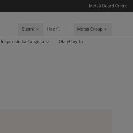
Metsä Board Online
Suomi
Hae
Metsä Group
Inspiroidu kartongista
Ota yhteyttä