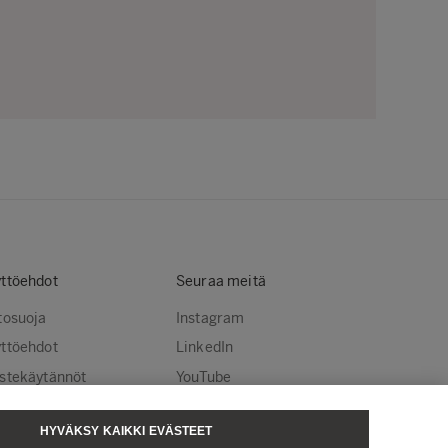
ttöehdot
Seuraa meitä
tosuoja
Instagram
ttöehdot
LinkedIn
stekäytännöt
YouTube
steasetukset
HYVÄKSY KAIKKI EVÄSTEET