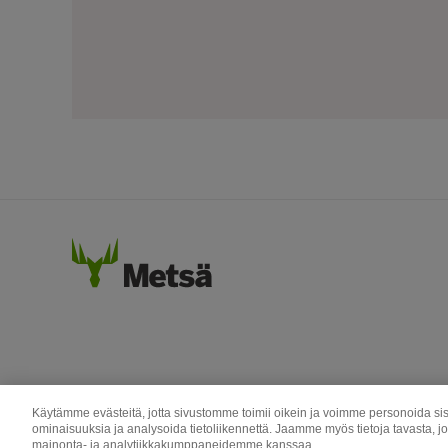
Käytämme evästeitä, jotta sivustomme toimii oikein ja voimme personoida sis
ominaisuuksia ja analysoida tietoliikennettä. Jaamme myös tietoja tavasta, j
mainonta- ja analytiikkakumppaneidemme kanssaa.