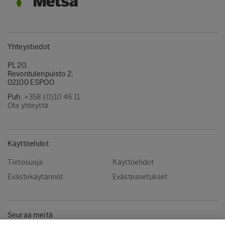
Yhteystiedot
PL 20,
Revontulenpuisto 2,
02100 ESPOO
Puh.
+358 (0)10 46 11
Ota yhteyttä
Käyttöehdot
Tietosuoja
Käyttöehdot
Evästekäytännöt
Evästeasetukset
Seuraa meitä