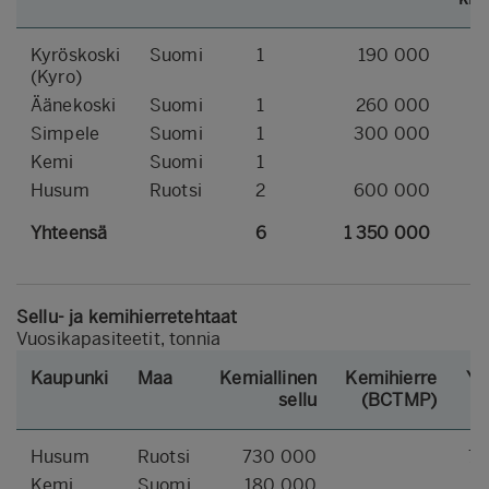
Kyröskoski
Suomi
1
190 000
(Kyro)
Äänekoski
Suomi
1
260 000
Simpele
Suomi
1
300 000
Kemi
Suomi
1
4
Husum
Ruotsi
2
600 000
2
Yhteensä
6
1 350 000
Sellu- ja kemihierretehtaat
Vuosikapasiteetit, tonnia
Kaupunki
Maa
Kemiallinen
Kemihierre
Yh
sellu
(BCTMP)
Husum
Ruotsi
730 000
7
Kemi
Suomi
180 000
1