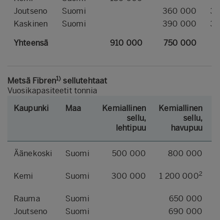
Joutseno
Suomi
360 000
36
Kaskinen
Suomi
390 000
39
Yhteensä
910 000
750 000
1)
Metsä Fibren
sellutehtaat
Vuosikapasiteetit tonnia
Kaupunki
Maa
Kemiallinen
Kemiallinen
Y
sellu,
sellu,
lehtipuu
havupuu
Äänekoski
Suomi
500 000
800 000
2
Kemi
Suomi
300 000
1 200 000
Rauma
Suomi
650 000
Joutseno
Suomi
690 000