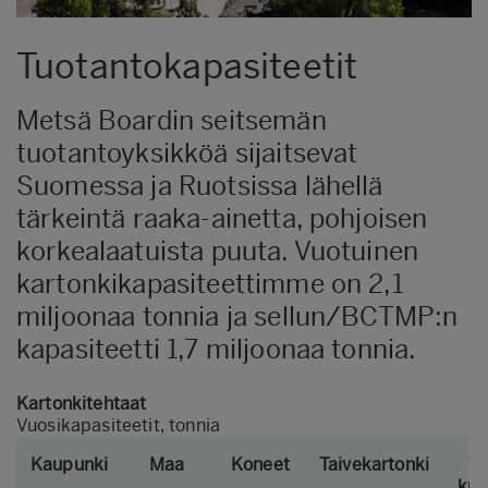
Tuotantokapasiteetit
Metsä Boardin seitsemän
tuotantoyksikköä sijaitsevat
Suomessa ja Ruotsissa lähellä
tärkeintä raaka-ainetta, pohjoisen
korkealaatuista puuta. Vuotuinen
kartonkikapasiteettimme on 2,1
miljoonaa tonnia ja sellun/BCTMP:n
kapasiteetti 1,7 miljoonaa tonnia.
Kartonkitehtaat
Vuosikapasiteetit, tonnia
Kaupunki
Maa
Koneet
Taivekartonki
Va
kraf