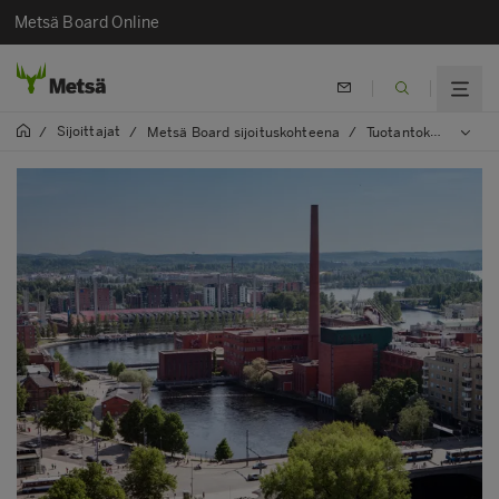
Metsä Board Online
Sijoittajat
/
/
Metsä Board sijoituskohteena
/
Tuotantokapasiteetit