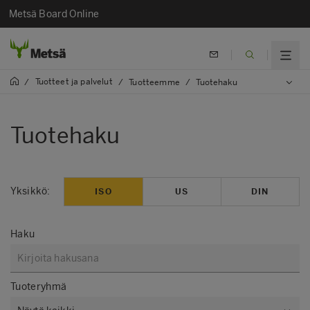
Metsä Board Online
Tuotteet ja palvelut
/
/
Tuotteemme
/
Tuotehaku
Tuotehaku
Yksikkö
:
ISO
US
DIN
Haku
Tuoteryhmä