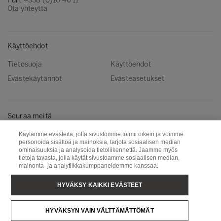
Puh.
+358 (0)10 46 11
Ota yhteyttä
Käyttöehdot
Tietosuoja
Käyttöehdot
Evästekäytännöt
Evästeasetukset
Seuraa meitä
Instagram
LinkedIn
Käytämme evästeitä, jotta sivustomme toimii oikein ja voimme
personoida sisältöä ja mainoksia, tarjota sosiaalisen median
YouTube
ominaisuuksia ja analysoida tietoliikennettä. Jaamme myös
tietoja tavasta, jolla käytät sivustoamme sosiaalisen median,
mainonta- ja analytiikkakumppaneidemme kanssaa.
Metsä Group
Puunhankinta
HYVÄKSY KAIKKI EVÄSTEET
Metsä Wood
Metsä Fibre
HYVÄKSYN VAIN VÄLTTÄMÄTTÖMÄT
Metsä Tissue
Metsä Spring