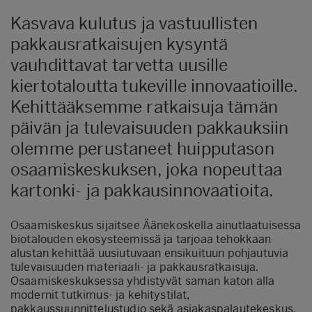
Kasvava kulutus ja vastuullisten
pakkausratkaisujen kysyntä
vauhdittavat tarvetta uusille
kiertotaloutta tukeville innovaatioille.
Kehittääksemme ratkaisuja tämän
päivän ja tulevaisuuden pakkauksiin
olemme perustaneet huipputason
osaamiskeskuksen, joka nopeuttaa
kartonki- ja pakkausinnovaatioita.
Osaamiskeskus sijaitsee Äänekoskella ainutlaatuisessa
biotalouden ekosysteemissä ja tarjoaa tehokkaan
alustan kehittää uusiutuvaan ensikuituun pohjautuvia
tulevaisuuden materiaali- ja pakkausratkaisuja.
Osaamiskeskuksessa yhdistyvät saman katon alla
modernit tutkimus- ja kehitystilat,
pakkaussuunnittelustudio sekä asiakaspalautekeskus.