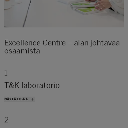
Excellence Centre – alan johtavaa
osaamista
1
T&K laboratorio
Pakkauksen suorituskyky
NÄYTÄ LISÄÄ
Tuoteturvallisuusanalyysit
Barrier- ja päällystysmateriaalit
2
Materiaalikarakterisointi ja kemiallinen
analytiikka