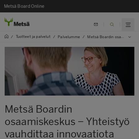
Metsä Board Online
Tuotteet ja palvelut
/
/
Palvelumme
/
Metsä Boardin osaamiskeskus
Metsä Boardin
osaamiskeskus − Yhteistyö
vauhdittaa innovaatiota