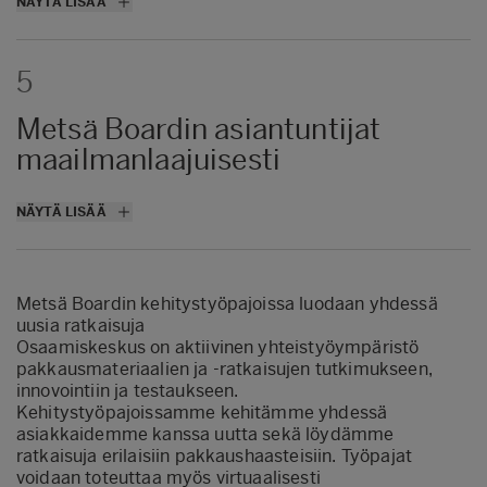
NÄYTÄ LISÄÄ
5
Metsä Boardin asiantuntijat
maailmanlaajuisesti
Kestävä kehitys, tuoteturvallisuus, jalostus
NÄYTÄ LISÄÄ
ja pakkausten valmistus, toimitusketju ja
markkina-tutkimus.
Metsä Boardin kehitystyöpajoissa luodaan yhdessä
uusia ratkaisuja
Osaamiskeskus on aktiivinen yhteistyöympäristö
pakkausmateriaalien ja -ratkaisujen tutkimukseen,
innovointiin ja testaukseen.
Kehitystyöpajoissamme kehitämme yhdessä
asiakkaidemme kanssa uutta sekä löydämme
ratkaisuja erilaisiin pakkaushaasteisiin. Työpajat
voidaan toteuttaa myös virtuaalisesti