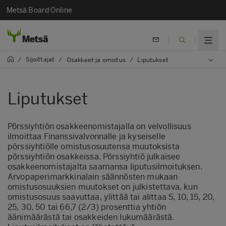
Metsä Board Online
Sijoittajat
/
/
Osakkeet ja omistus
/
Liputukset
Liputukset
Pörssiyhtiön osakkeenomistajalla on velvollisuus
ilmoittaa Finanssivalvonnalle ja kyseiselle
pörssiyhtiölle omistusosuutensa muutoksista
pörssiyhtiön osakkeissa. Pörssiyhtiö julkaisee
osakkeenomistajalta saamansa liputusilmoituksen.
Arvopaperimarkkinalain säännösten mukaan
omistusosuuksien muutokset on julkistettava, kun
omistusosuus saavuttaa, ylittää tai alittaa 5, 10, 15, 20,
25, 30, 50 tai 66,7 (2/3) prosenttia yhtiön
äänimäärästä tai osakkeiden lukumäärästä.