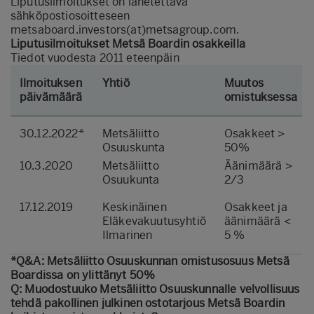
Liputusilmoitukset on lähetettävä
sähköpostiosoitteseen
metsaboard.investors(at)metsagroup.com.
Liputusilmoitukset Metsä Boardin osakkeilla
Tiedot vuodesta 2011 eteenpäin
Ilmoituksen
Yhtiö
Muutos
päivämäärä
omistuksessa
30.12.2022*
Metsäliitto
Osakkeet >
Osuuskunta
50%
10.3.2020
Metsäliitto
Äänimäärä >
Osuukunta
2/3
17.12.2019
Keskinäinen
Osakkeet ja
Eläkevakuutusyhtiö
äänimäärä <
Ilmarinen
5 %
*Q&A: Metsäliitto Osuuskunnan omistusosuus Metsä
Boardissa on ylittänyt 50%
Q: Muodostuuko Metsäliitto Osuuskunnalle velvollisuus
tehdä pakollinen julkinen ostotarjous Metsä Boardin