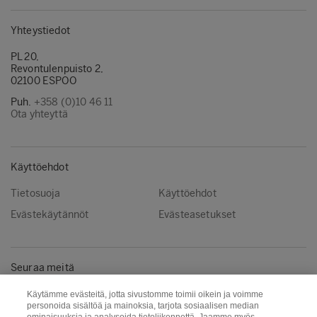
Yhteystiedot
PL 20,
Revontulenpuisto 2,
02100 ESPOO
Puh.
+358 (0)10 46 11
Ota yhteyttä
Käyttöehdot
Tietosuoja
Käyttöehdot
Evästekäytännöt
Evästeasetukset
Seuraa meitä
Instagram
LinkedIn
Käytämme evästeitä, jotta sivustomme toimii oikein ja voimme
personoida sisältöä ja mainoksia, tarjota sosiaalisen median
YouTube