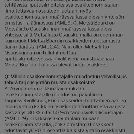
tehtävistä liputusilmoituksissa osakkeenomistajan
ilmoitettavaan osuuteen luetaan myös
osakkeenomistajan määräysvallassa olevan yhteisön
omistus- ja ääniosuus (AML 9:7). Metsä Board on
Metsäliitto Osuuskunnan määräysvallassa oleva
yhteisö, sillä Metsäliitto Osuuskunnalla on enemmän
kuin puolet Metsä Boardin osakkeiden tuottamasta
äänimäärästä (AML 2:4). Näin ollen Metsäliitto
Osuuskunnan on tullut ilmoittaa
liputusilmoituksessaan välillisenä omistuksenaan
Metsä Boardin hallussa olevat omat osakkeet.
Q: Milloin osakkeenomistajalle muodostuu velvollisuus
tehdä tarjous yhtiön muista osakkeista?
A: Arvopaperimarkkinalain mukaan
osakkeenomistajalle muodostuu pakollinen
tarjousvelvollisuus, kun osakkeiden tuottamien äänien
osuus yhtiön kaikkien osakkeiden tuottamista äänistä
kasvaa yli 30 %:n tai 50 %:n tarjousvelvollisuusrajan
(AML 11:9). Lisäksi osakeyhtiölain mukaan
osakkeenomistajalla, jonka omistamat osakkeet
edustavat yli 90 prosenttia kaikista yhtiön osakkeista