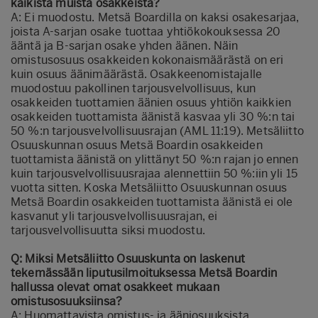
kaikista muista osakkeista?
A: Ei muodostu. Metsä Boardilla on kaksi osakesarjaa,
joista A-sarjan osake tuottaa yhtiökokouksessa 20
ääntä ja B-sarjan osake yhden äänen. Näin
omistusosuus osakkeiden kokonaismäärästä on eri
kuin osuus äänimäärästä. Osakkeenomistajalle
muodostuu pakollinen tarjousvelvollisuus, kun
osakkeiden tuottamien äänien osuus yhtiön kaikkien
osakkeiden tuottamista äänistä kasvaa yli 30 %:n tai
50 %:n tarjousvelvollisuusrajan (AML 11:19). Metsäliitto
Osuuskunnan osuus Metsä Boardin osakkeiden
tuottamista äänistä on ylittänyt 50 %:n rajan jo ennen
kuin tarjousvelvollisuusrajaa alennettiin 50 %:iin yli 15
vuotta sitten. Koska Metsäliitto Osuuskunnan osuus
Metsä Boardin osakkeiden tuottamista äänistä ei ole
kasvanut yli tarjousvelvollisuusrajan, ei
tarjousvelvollisuutta siksi muodostu.
Q: Miksi Metsäliitto Osuuskunta on laskenut
tekemässään liputusilmoituksessa Metsä Boardin
hallussa olevat omat osakkeet mukaan
omistusosuuksiinsa?
A: Huomattavista omistus- ja ääniosuuksista