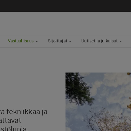
Vastuullisuus
Sijoittajat
Uutiset ja julkaisut
 tekniikkaa ja
ttavat
stölupia.