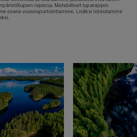
äristölupien rajoissa. Mahdolliset luparajojen
emme osana vuosiraportointiamme. Lisäksi toteutamme
eksi.