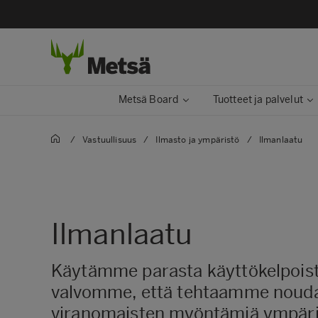
Metsä Board
Tuotteet ja palvelut
/
Vastuullisuus
/
Ilmasto ja ympäristö
/
Ilmanlaatu
Ilmanlaatu
Käytämme parasta käyttökelpoista
valvomme, että tehtaamme nouda
viranomaisten myöntämiä ympäri