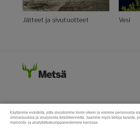
Jätteet ja sivutuotteet
Vesi
Käytämme evästeitä, jotta sivustomme toimii oikein ja voimme personoida sis
ominaisuuksia ja analysoida tietoliikennettä. Jaamme myös tietoja tavasta, j
mainonta- ja analytiikkakumppaneidemme kanssaa.
Metsä Group
Puunhankinta