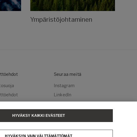
Ympäristöjohtaminen
ttöehdot
Seuraa meitä
tosuoja
Instagram
ttöehdot
LinkedIn
stekäytännöt
YouTube
steasetukset
HYVÄKSY KAIKKI EVÄSTEET
sä Tissue
Metsä Spring
HYVÄKSYN VAIN VÄLTTÄMÄTTÖMÄT