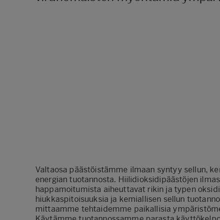
Valtaosa päästöistämme ilmaan syntyy sellun, kem
energian tuotannosta. Hiilidioksidipäästöjen ilm
happamoitumista aiheuttavat rikin ja typen oksid
hiukkaspitoisuuksia ja kemiallisen sellun tuotann
mittaamme tehtaidemme paikallisia ympäristöme
Käytämme tuotannossamme parasta käyttökelpoist