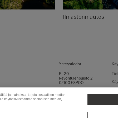
Ilmastonmuutos
Yhteystiedot
Käy
PL 20,
Tie
Revontulenpuisto 2,
Käy
02100 ESPOO
Evä
Puh.
+358 (0)10 46 11
Ota yhteyttä
ältöä ja mainoksia, tarjota sosiaalisen median
Evä
olla käytät sivustoamme sosiaalisen median,
Metsä Wood
Metsä Fibre
Met