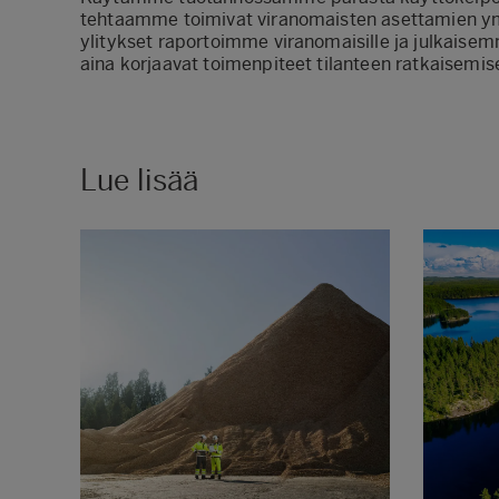
tehtaamme toimivat viranomaisten asettamien ymp
ylitykset raportoimme viranomaisille ja julkais
aina korjaavat toimenpiteet tilanteen ratkaisemis
Lue lisää