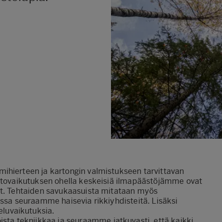
ihierteen ja kartongin valmistukseen tarvittavan
astovaikutuksen ohella keskeisiä ilmapäästöjämme ovat
it. Tehtaiden savukaasuista mitataan myös
ossa seuraamme haisevia rikkiyhdisteitä. Lisäksi
luvaikutuksia.
a tekniikkaa ja seuraamme jatkuvasti, että kaikki