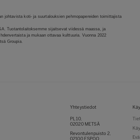
johtavista koti- ja suurtalouksien pehmopapereiden toimittajista
A. Tuotantolaitoksemme sijaitsevat viidessä maassa, ja
hdenvertaista ja mukaan ottavaa kulttuuria. Vuonna 2022
etsä Groupia.
Yhteystiedot
Käy
PL 10,
Tie
02020 METSÄ
Käy
Revontulenpuisto 2,
Evä
02100 ESPOO