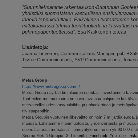
”Suunnitelmamme rakentaa Ison-Britannian Goolee
yhdistäisi suomalaisen vastuullisen ensikuituraaka
lähellä loppukuluttajia. Paikallinen tuotantomme kor
mittakaavassa tulevia tuontituotteita ja kasvattaisi
pehmopaperituotteissa”,
Esa Kaikkonen toteaa.
Lisätietoja:
Joanna Linnermo, Communications Manager, puh. +358
Tissue Communications, SVP Communications, Johanna 
Metsä Group
https://www.metsagroup.com/fi/
Metsä Group näyttää biotalouden suuntaa. Investoimme kasvuun,
Tuotteidemme raaka-aine on uusiutuva puu pohjoisen kestäväs
metsäteollisuuden kasvualoihin: puunhankintaan ja metsäpalvelu
tiivispapereihin.
Metsä Groupin vuotuinen liikevaihto on noin 7 miljardia euroa, 
maassa. Edistämme monimuotoista, yhdenvertaista ja mukaan o
suomalaisessa metsässä – emoyrityksemme on yli 90 000 mets
Seuraa Metsä Groupia:
X
LinkedIn
Facebook
YouTube
Inst