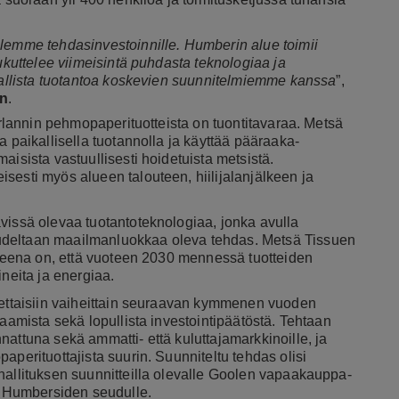
llemme tehdasinvestoinnille. Humberin alue toimii
oukuttelee viimeisintä puhdasta teknologiaa ja
ikallista tuotantoa koskevien suunnitelmiemme kanssa
”,
n
.
 Irlannin pehmopaperituotteista on tuontitavaraa. Metsä
a paikallisella tuotannolla ja käyttää pääraaka-
aisista vastuullisesti hoidetuista metsistä.
sesti myös alueen talouteen, hiilijalanjälkeen ja
vissä olevaa tuotantoteknologiaa, jonka avulla
udeltaan maailmanluokkaa oleva tehdas. Metsä Tissuen
itteena on, että vuoteen 2030 mennessä tuotteiden
ineita ja energiaa.
nnettaisiin vaiheittain seuraavan kymmenen vuoden
saamista sekä lopullista investointipäätöstä. Tehtaan
attuna sekä ammatti- että kuluttajamarkkinoille, ja
aperituottajista suurin. Suunniteltu tehdas olisi
hallituksen suunnitteilla olevalle Goolen vapaakauppa-
iä Humbersiden seudulle.