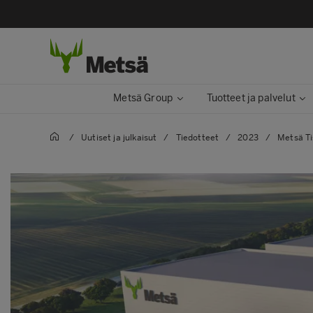
Metsä Group
Tuotteet ja palvelut
/
Uutiset ja julkaisut
/
Tiedotteet
/
2023
/
Metsä Ti