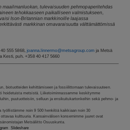
n maailmanluokan, tulevaisuuden pehmopaperitehdas
-aineen tehokkaaseen paikalliseen valmistukseen,
vaisi Ison-Britannian markkinoille laajassa
 merkittävästi markkinan omavaraisuutta välttämättömissä
 40 555 5868,
joanna.linnermo@metsagroup.com
ja Metsä
Kesti, puh. +358 40 417 5660
 biotuotteiden kehittämiseen ja fossiilittomaan tulevaisuuteen.
ti hoidetuista metsistä. Liiketoiminnassamme keskitymme
ihin, puutuotteisiin, selluun ja ensikuitukartonkeihin sekä pehmo- ja
ja työllistämme noin 9 500 henkilöä kaikkiaan noin 30
ttavaa kulttuuria.
Kansainvälisen konsernimme juuret ovat
änomistajan Metsäliitto Osuuskunta.
agram
Slideshare