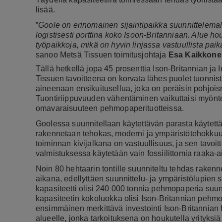
lisää.
”
Goole on erinomainen sijaintipaikka suunnittelema
logistisesti porttina koko Isoon-Britanniaan. Alue h
työpaikkoja, mikä on hyvin linjassa vastuullista pa
sanoo Metsä Tissuen toimitusjohtaja
Esa Kaikkone
Tällä hetkellä jopa 45 prosenttia Ison-Britannian ja
Tissuen tavoitteena on korvata lähes puolet tuonnist
aineenaan ensikuitusellua, joka on peräisin pohjoism
Tuontiriippuvuuden vähentäminen vaikuttaisi myöntei
omavaraisuuteen pehmopaperituotteissa.
Goolessa suunnitellaan käytettävän parasta käytettä
rakennetaan tehokas, moderni ja ympäristötehokku
toiminnan kivijalkana on vastuullisuus, ja sen tavo
valmistuksessa käytetään vain fossiilittomia raaka-a
Noin 80 hehtaarin tontille suunniteltu tehdas rake
aikana, edellyttäen suunnittelu- ja ympäristölupien 
kapasiteetti olisi 240 000 tonnia pehmopaperia suunn
kapasiteetin kokoluokka olisi Ison-Britannian pehmop
ensimmäinen merkittävä investointi Ison-Britannian 
alueelle, jonka tarkoituksena on houkutella yrityks