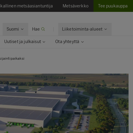
kallinen metsäasiantuntija
Metsäverkko
Tee puukauppa
Suomi
Hae
Liiketoiminta-alueet
Uutiset ja julkaisut
Ota yhteyttä
jaintipaikaksi