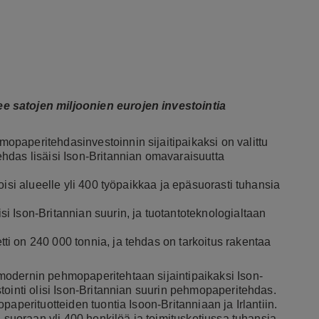
e satojen miljoonien eurojen investointia
opaperitehdasinvestoinnin sijaitipaikaksi on valittu
hdas lisäisi Ison-Britannian omavaraisuutta
oisi alueelle yli 400 työpaikkaa ja epäsuorasti tuhansia
i Ison-Britannian suurin, ja tuotantoteknologialtaan
i on 240 000 tonnia, ja tehdas on tarkoitus rakentaa
modernin pehmopaperitehtaan sijaintipaikaksi Ison-
tointi olisi Ison-Britannian suurin pehmopaperitehdas.
aperituotteiden tuontia Isoon-Britanniaan ja Irlantiin.
ä suoraan yli 400 henkilöä ja toimitusketjussa tuhansia