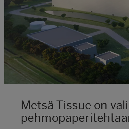
Metsä Tissue on val
pehmopaperitehtaans