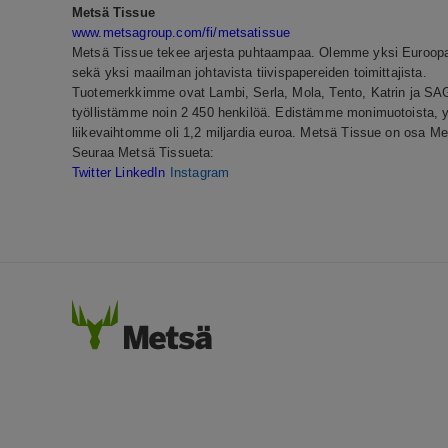
Metsä Tissue
www.metsagroup.com/fi/metsatissue
Metsä Tissue tekee arjesta puhtaampaa. Olemme yksi Euroopan 
sekä yksi maailman johtavista tiivispapereiden toimittajista.
Tuotemerkkimme ovat Lambi, Serla, Mola, Tento, Katrin ja SAG
työllistämme noin 2 450 henkilöä. Edistämme monimuotoista, y
liikevaihtomme oli 1,2 miljardia euroa. Metsä Tissue on osa M
Seuraa Metsä Tissueta:
Twitter
LinkedIn
Instagram