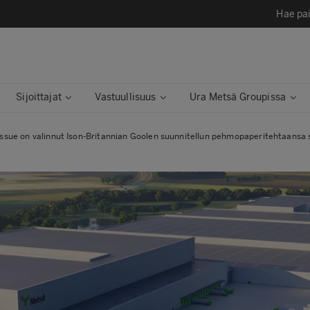
Hae pai
Sijoittajat
Vastuullisuus
Ura Metsä Groupissa
ssue on valinnut Ison-Britannian Goolen suunnitellun pehmopaperitehtaansa si