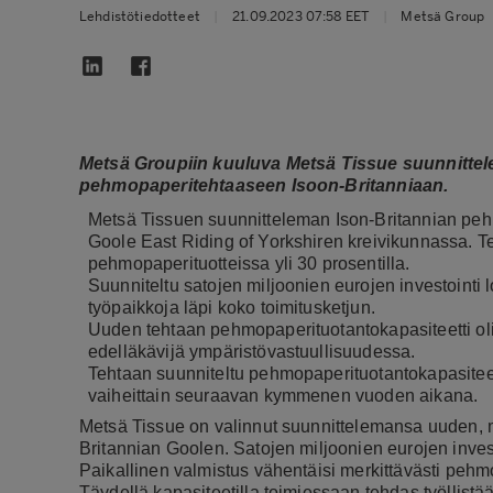
Lehdistötiedotteet
|
21.09.2023 07:58 EET
|
Metsä Group
Metsä Groupiin kuuluva Metsä Tissue suunnittele
pehmopaperitehtaaseen Isoon-Britanniaan.
Metsä Tissuen suunnitteleman Ison-Britannian pehm
Goole East Riding of Yorkshiren kreivikunnassa. Te
pehmopaperituotteissa yli 30 prosentilla.
Suunniteltu satojen miljoonien eurojen investointi l
työpaikkoja läpi koko toimitusketjun.
Uuden tehtaan pehmopaperituotantokapasiteetti olis
edelläkävijä ympäristövastuullisuudessa.
Tehtaan suunniteltu pehmopaperituotantokapasiteett
vaiheittain seuraavan kymmenen vuoden aikana.
Metsä Tissue on valinnut suunnittelemansa uuden, 
Britannian Goolen. Satojen miljoonien eurojen inves
Paikallinen valmistus vähentäisi merkittävästi pehmop
Täydellä kapasiteetilla toimiessaan tehdas työllistä