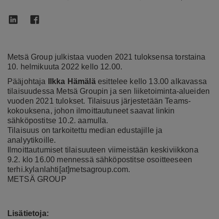
Metsä Group julkistaa vuoden 2021 tuloksensa torstaina
10. helmikuuta 2022 kello 12.00.
Pääjohtaja
Ilkka Hämälä
esittelee kello 13.00 alkavassa
tilaisuudessa Metsä Groupin ja sen liiketoiminta-alueiden
vuoden 2021 tulokset. Tilaisuus järjestetään Teams-
kokouksena, johon ilmoittautuneet saavat linkin
sähköpostitse 10.2. aamulla.
Tilaisuus on tarkoitettu median edustajille ja
analyytikoille.
Ilmoittautumiset tilaisuuteen viimeistään keskiviikkona
9.2. klo 16.00 mennessä sähköpostitse osoitteeseen
terhi.kylanlahti[at]metsagroup.com.
METSÄ GROUP
Lisätietoja: