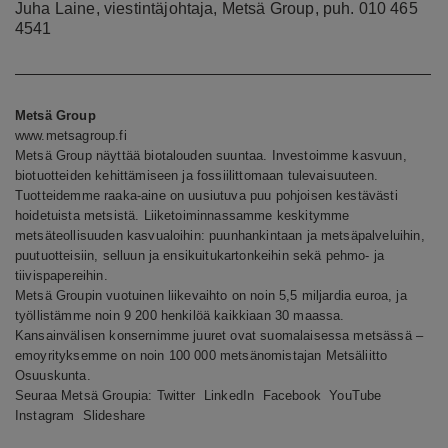
Juha Laine, viestintäjohtaja, Metsä Group, puh. 010 465
4541
Metsä Group
www.metsagroup.fi
Metsä Group näyttää biotalouden suuntaa. Investoimme kasvuun,
biotuotteiden kehittämiseen ja fossiilittomaan tulevaisuuteen.
Tuotteidemme raaka-aine on uusiutuva puu pohjoisen kestävästi
hoidetuista metsistä. Liiketoiminnassamme keskitymme
metsäteollisuuden kasvualoihin: puunhankintaan ja metsäpalveluihin,
puutuotteisiin, selluun ja ensikuitukartonkeihin sekä pehmo- ja
tiivispapereihin.
Metsä Groupin vuotuinen liikevaihto on noin 5,5 miljardia euroa, ja
työllistämme noin 9 200 henkilöä kaikkiaan 30 maassa.
Kansainvälisen konsernimme juuret ovat suomalaisessa metsässä –
emoyrityksemme on noin 100 000 metsänomistajan Metsäliitto
Osuuskunta.
Seuraa Metsä Groupia:
Twitter
LinkedIn
Facebook
YouTube
Instagram
Slideshare