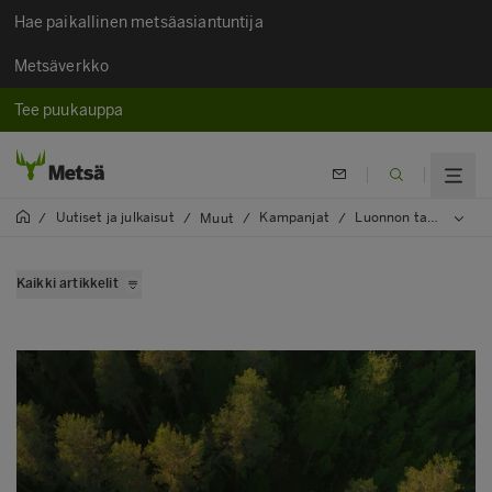
Hae paikallinen metsäasiantuntija
Metsäverkko
Tee puukauppa
Uutiset ja julkaisut
Kampanjat
Luonnon tapa pakata
/
/
Muut
/
/
Kaikki artikkelit
Metsästä muropakettiin
Luontokin pakkaa
Kevyemmin ja kestävämmin