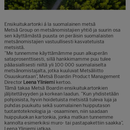
Ensikuitukartonki á la suomalainen metsä
Metsä Group on metsänomistajien yhtiö ja suurin osa
sen käyttämästä puusta on peräisin suomalaisten
metsänomistajien vastuullisesti kasvatetuista
metsistä.
”Me tunnemme käyttämämme puun alkuperän
sataprosenttisesti, sillä hankkimamme puu tulee
pääasiallisesti niiltä yli 100 000 suomalaiselta
metsänomistajalta, jotka kuuluvat Metsäliitto
Osuuskuntaan”, Metsä Boardin Product Management
Director
Leena Yliniemi
kertoo.
Tämä takaa Metsä Boardin ensikuitukartonkien
jäljitettävyyden ja korkean laadun. ”Kun yhdistetään
pohjoisista, hyvin hoidetuista metsistä tuleva luja ja
puhdas puukuitu sekä suomalainen huipputason
tuotantoteknologia ja -osaaminen, niin saadaan
huippuluokan kartonkia, jonka matkan tunnemme
kannolta esimerkiksi muro- tai pastapakettiin saakka”,
Leena Yliniemi jatkaa
.