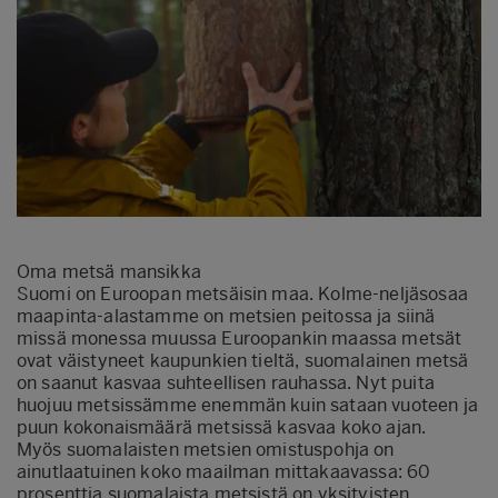
Oma metsä mansikka
Suomi on Euroopan metsäisin maa. Kolme-neljäsosaa
maapinta-alastamme on metsien peitossa ja siinä
missä monessa muussa Euroopankin maassa metsät
ovat väistyneet kaupunkien tieltä, suomalainen metsä
on saanut kasvaa suhteellisen rauhassa. Nyt puita
huojuu metsissämme enemmän kuin sataan vuoteen ja
puun kokonaismäärä metsissä kasvaa koko ajan.
Myös suomalaisten metsien omistuspohja on
ainutlaatuinen koko maailman mittakaavassa: 60
prosenttia suomalaista metsistä on yksityisten