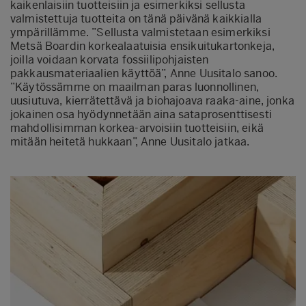
kaikenlaisiin tuotteisiin ja esimerkiksi sellusta
valmistettuja tuotteita on tänä päivänä kaikkialla
ympärillämme. ”Sellusta valmistetaan esimerkiksi
Metsä Boardin korkealaatuisia ensikuitukartonkeja,
joilla voidaan korvata fossiilipohjaisten
pakkausmateriaalien käyttöä”, Anne Uusitalo sanoo.
”Käytössämme on maailman paras luonnollinen,
uusiutuva, kierrätettävä ja biohajoava raaka-aine, jonka
jokainen osa hyödynnetään aina sataprosenttisesti
mahdollisimman korkea-arvoisiin tuotteisiin, eikä
mitään heitetä hukkaan”, Anne Uusitalo jatkaa.