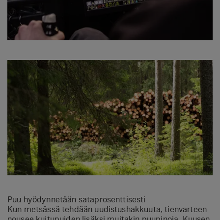
Puu hyödynnetään sataprosenttisesti
Kun metsässä tehdään uudistushakkuuta, tienvarteen
nousee kuitupuiden lisäksi muitakin puupinoja. Kuusen,