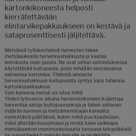
kartonkikoneesta helposti
kierrätettävään
elintarvikepakkaukseen on kestävä ja
sataprosenttisesti jäljitettävä.
Metsässä työskentelevä harvesteri tekee
metsäaukealla harvennushakkuuta ja kaataa
leimikosta osan puista. Ne ovat sellun valmistuksessa
käytettävää kuitupuuta, josta tehdään seuraavassa
vaiheessa kartonkia. Yhdestä ainoasta
harvennushakkuun kuitupuusta syntyy jopa tuhansia
kartonkipakkauksia.
Vain kasvava metsä voi sitoa hiiltä
Yhden työvuoron aikana harvesterikoneen kuljettaja
harventaa satoja kuitupuurunkoja ja tekee valtavan
määrän luonnon ja metsänomistajan kannalta
merkittäviä päätöksiä, kuten mikä puu kaadetaan,
mikä jätetään kasvamaan ja mistä tulee vaikkapa
metsäluonnon monimuotoisuutta turvaava tekopökkelö
tai suojatiheikkö metsän linnuille ja nisäkkäille.