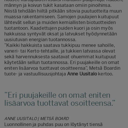
männyn ja koivun tukit kasataan omiin pinoihinsa.
Niistä tehdään hiiltä pitkään sitovia puutuotteita muun
muassa rakentamiseen. Samojen puulajien kuitupuut
lähtevät sellun ja muiden kemiallisten biotuotteiden
tuotantoon. Kaadettujen puiden kuori ja osin myös
hakkuissa syntyvät oksat ja latvukset hyödynnetään
uusiutuvan energian tuotannossa.
”Kaikki hakkuista saatava tukkipuu menee sahoille,
vaneri- tai Kerto-tehtaille, ja tukkien latvassa olevat
sekä harvennuksesta saatavat ohuemmat kuitupuut
käytetään sellun tuotannossa. Eri puujakeille on omat
eniten lisäarvoa tuottavat osoitteensa”, Metsä Boardin
tuote- ja vastuullisuusjohtaja
Anne Uusitalo
kertoo
.
Eri puujakeille on omat eniten
lisäarvoa tuottavat osoitteensa.
ANNE UUSITALO | METSÄ BOARD
Luonnollinen ja puhdas puu on löytänyt tiensä