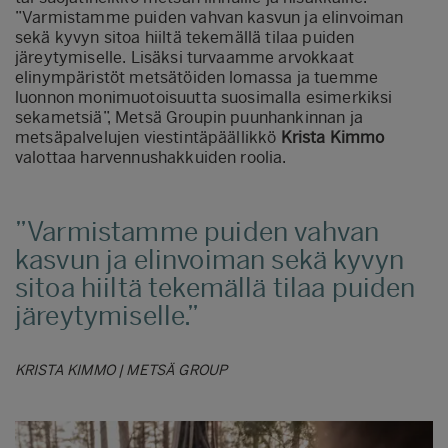
”Varmistamme puiden vahvan kasvun ja elinvoiman
sekä kyvyn sitoa hiiltä tekemällä tilaa puiden
järeytymiselle. Lisäksi turvaamme arvokkaat
elinympäristöt metsätöiden lomassa ja tuemme
luonnon monimuotoisuutta suosimalla esimerkiksi
sekametsiä”, Metsä Groupin puunhankinnan ja
metsäpalvelujen viestintäpäällikkö
Krista Kimmo
valottaa harvennushakkuiden roolia
.
Varmistamme puiden vahvan
kasvun ja elinvoiman sekä kyvyn
sitoa hiiltä tekemällä tilaa puiden
järeytymiselle.
KRISTA KIMMO | METSÄ GROUP