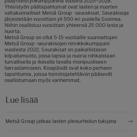
pääyhteistyökumppanina vuosina 2025–2028.
Yhteistyön päätapahtumat ovat lasten ja nuorten
valtakunnalliset Metsä Group -seurakisat. Seurakisoja
järjestetään vuosittain yli 500 eri puolella Suomea.
Niihin osallistuu vuosittain yhteensä 25 000 lasta ja
nuorta.
Metsä Group on ollut 5-15-vuotiaille suunnattujen
Metsä Group -seurakisojen nimikkokumppani
vuodesta 2022. Seurakisat on paikallistason
kilpailumuoto, jossa lapsia ja nuoria rohkaistaan
turvallisella ja iloisella tavalla monipuoliseen
harrastamiseen. Kisapäivät ovat koko perheen
tapahtumia, joissa toimitsijatehtäviin pääsevät
osallistumaan myös vanhemmat.
Lue lisää
Metsä Group jatkaa lasten yleisurheilun tukijana