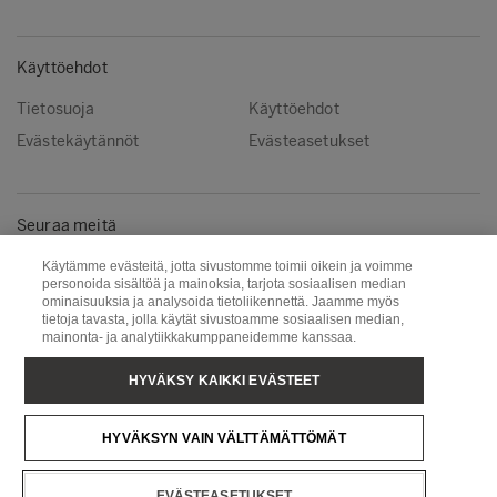
Käyttöehdot
Tietosuoja
Käyttöehdot
Evästekäytännöt
Evästeasetukset
Seuraa meitä
Facebook
Instagram
Käytämme evästeitä, jotta sivustomme toimii oikein ja voimme
personoida sisältöä ja mainoksia, tarjota sosiaalisen median
Linkedin
Youtube
ominaisuuksia ja analysoida tietoliikennettä. Jaamme myös
tietoja tavasta, jolla käytät sivustoamme sosiaalisen median,
mainonta- ja analytiikkakumppaneidemme kanssaa.
Metsä Wood
Metsä Fibre
HYVÄKSY KAIKKI EVÄSTEET
Metsä Forest
Metsä Board
HYVÄKSYN VAIN VÄLTTÄMÄTTÖMÄT
Metsä Tissue
Metsä Spring
EVÄSTEASETUKSET