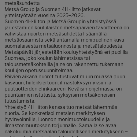
metsäsuhdetta
Metsä Group ja Suomen 4H-liitto jatkavat
yhteistyötään vuosina 2025–2026.
Suomen 4H-liiton ja Metsä Groupin yhteistyössä
järjestämien koululaisten metsäpäivien tavoitteena on
vahvistaa nuorten metsäsuhdetta lisäämällä
metsäosaamista sekä antamalla monipuolinen kuva
suomalaisesta metsäluonnosta ja metsätaloudesta.
Metsäpäivät järjestetään kouluyhteistyönä eri puolilla
Suomea, joko koulun lähimetsissä tai
talousmetsäkohteilla ja ne on rakennettu tukemaan
koulujen opetussuunnitelmaa.
Päivien aikana nuoret tutustuvat muun muassa puun
kasvuun, hiilenkiertoon, ilmastokysymyksiin ja
puutuotteiden elinkaareen. Keväisin ohjelmassa on
puuntaimien istutusta, syksyisin metsäkoneisiin
tutustumista.
Yhteistyö 4H-liiton kanssa tuo metsät lähemmäs
nuoria. Se konkretisoi metsien merkityksen
hyvinvoinnille, luonnon monimuotoisuudelle ja
ilmastonmuutoksen torjunnalle. Samalla se avaa
näkökulmia metsäalan taloudelliseen merkitykseen –