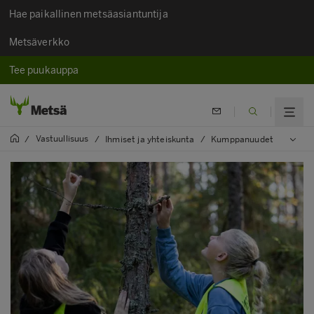
Hae paikallinen metsäasiantuntija
Metsäverkko
Tee puukauppa
Vastuullisuus
/
/
Ihmiset ja yhteiskunta
/
Kumppanuudet