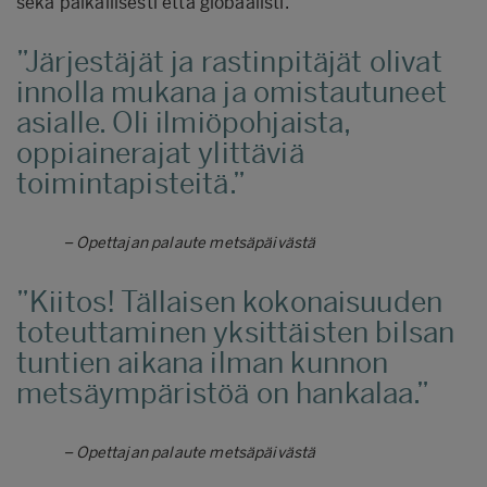
sekä paikallisesti että globaalisti.
Järjestäjät ja rastinpitäjät olivat
innolla mukana ja omistautuneet
asialle. Oli ilmiöpohjaista,
oppiainerajat ylittäviä
toimintapisteitä.
– Opettajan palaute metsäpäivästä
Kiitos! Tällaisen kokonaisuuden
toteuttaminen yksittäisten bilsan
tuntien aikana ilman kunnon
metsäympäristöä on hankalaa.
– Opettajan palaute metsäpäivästä