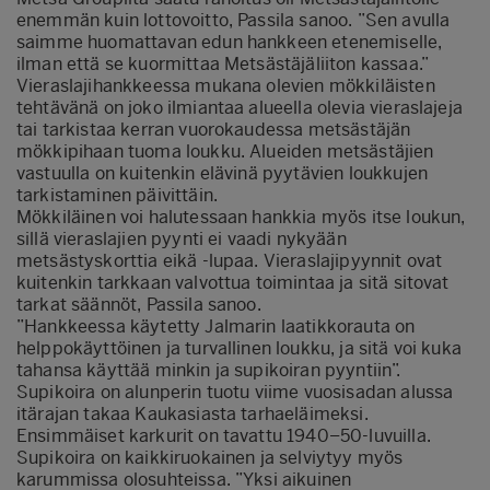
enemmän kuin lottovoitto, Passila sanoo. ”Sen avulla
saimme huomattavan edun hankkeen etenemiselle,
ilman että se kuormittaa Metsästäjäliiton kassaa.”
Vieraslajihankkeessa mukana olevien mökkiläisten
tehtävänä on joko ilmiantaa alueella olevia vieraslajeja
tai tarkistaa kerran vuorokaudessa metsästäjän
mökkipihaan tuoma loukku. Alueiden metsästäjien
vastuulla on kuitenkin elävinä pyytävien loukkujen
tarkistaminen päivittäin.
Mökkiläinen voi halutessaan hankkia myös itse loukun,
sillä vieraslajien pyynti ei vaadi nykyään
metsästyskorttia eikä -lupaa. Vieraslajipyynnit ovat
kuitenkin tarkkaan valvottua toimintaa ja sitä sitovat
tarkat säännöt, Passila sanoo.
”Hankkeessa käytetty Jalmarin laatikkorauta on
helppokäyttöinen ja turvallinen loukku, ja sitä voi kuka
tahansa käyttää minkin ja supikoiran pyyntiin”.
Supikoira on alunperin tuotu viime vuosisadan alussa
itärajan takaa Kaukasiasta tarhaeläimeksi.
Ensimmäiset karkurit on tavattu 1940–50-luvuilla.
Supikoira on kaikkiruokainen ja selviytyy myös
karummissa olosuhteissa. ”Yksi aikuinen