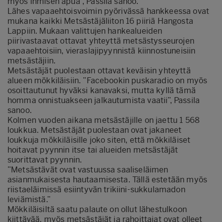
myös ihmisen apua”, Passila sanoo.
Lähes vapaaehtoisvoimin pyörivässä hankkeessa ovat
mukana kaikki Metsästäjäliiton 16 piiriä Hangosta
Lappiin. Mukaan valittujen hankealueiden
piirivastaavat ottavat yhteyttä metsästysseurojen
vapaaehtoisiin, vieraslajipyynnistä kiinnostuneisiin
metsästäjiin.
Metsästäjät puolestaan ottavat keväisin yhteyttä
alueen mökkiläisiin. ”Facebookin puskaradio on myös
osoittautunut hyväksi kanavaksi, mutta kyllä tämä
homma onnistuakseen jalkautumista vaatii”, Passila
sanoo.
Kolmen vuoden aikana metsästäjille on jaettu 1 568
loukkua. Metsästäjät puolestaan ovat jakaneet
loukkuja mökkiläisille joko siten, että mökkiläiset
hoitavat pyynnin itse tai alueiden metsästäjät
suorittavat pyynnin.
”Metsästävät ovat vastuussa saaliseläimen
asianmukaisesta hautaamisesta. Tällä estetään myös
riistaeläimissä esiintyvän trikiini-sukkulamadon
leviämistä.”
Mökkiläisiltä saatu palaute on ollut lähestulkoon
kiittävää, myös metsästäjät ja rahoittajat ovat olleet