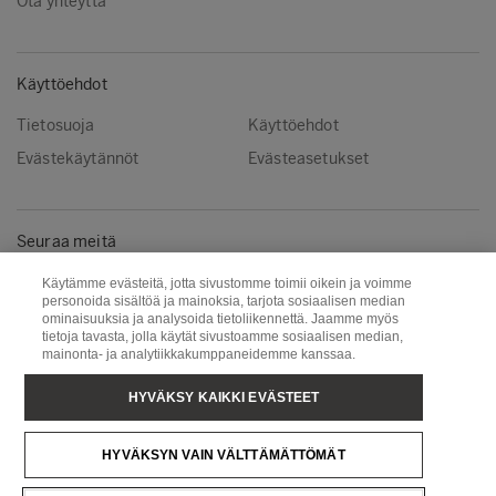
Ota yhteyttä
Käyttöehdot
Tietosuoja
Käyttöehdot
Evästekäytännöt
Evästeasetukset
Seuraa meitä
Facebook
Instagram
Käytämme evästeitä, jotta sivustomme toimii oikein ja voimme
personoida sisältöä ja mainoksia, tarjota sosiaalisen median
Linkedin
Youtube
ominaisuuksia ja analysoida tietoliikennettä. Jaamme myös
tietoja tavasta, jolla käytät sivustoamme sosiaalisen median,
mainonta- ja analytiikkakumppaneidemme kanssaa.
Metsä Wood
Metsä Fibre
HYVÄKSY KAIKKI EVÄSTEET
Metsä Forest
Metsä Board
HYVÄKSYN VAIN VÄLTTÄMÄTTÖMÄT
Metsä Tissue
Metsä Spring