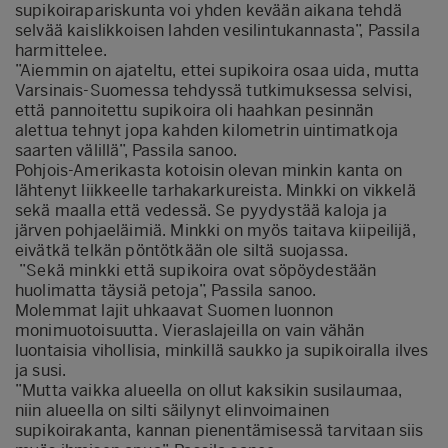
supikoirapariskunta voi yhden kevään aikana tehdä
selvää kaislikkoisen lahden vesilintukannasta”, Passila
harmittelee.
”Aiemmin on ajateltu, ettei supikoira osaa uida, mutta
Varsinais-Suomessa tehdyssä tutkimuksessa selvisi,
että pannoitettu supikoira oli haahkan pesinnän
alettua tehnyt jopa kahden kilometrin uintimatkoja
saarten välillä”, Passila sanoo.
Pohjois-Amerikasta kotoisin olevan minkin kanta on
lähtenyt liikkeelle tarhakarkureista. Minkki on vikkelä
sekä maalla että vedessä. Se pyydystää kaloja ja
järven pohjaeläimiä. Minkki on myös taitava kiipeilijä,
eivätkä telkän pöntötkään ole siltä suojassa.
”Sekä minkki että supikoira ovat söpöydestään
huolimatta täysiä petoja”, Passila sanoo.
Molemmat lajit uhkaavat Suomen luonnon
monimuotoisuutta. Vieraslajeilla on vain vähän
luontaisia vihollisia, minkillä saukko ja supikoiralla ilves
ja susi.
”Mutta vaikka alueella on ollut kaksikin susilaumaa,
niin alueella on silti säilynyt elinvoimainen
supikoirakanta, kannan pienentämisessä tarvitaan siis