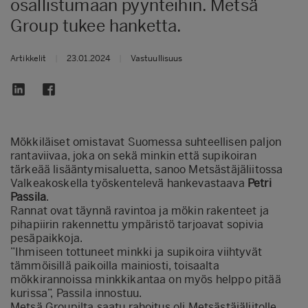
osallistumaan pyynteihin. Metsä
Group tukee hanketta.
Artikkelit
|
23.01.2024
|
Vastuullisuus
Mökkiläiset omistavat Suomessa suhteellisen paljon
rantaviivaa, joka on sekä minkin että supikoiran
tärkeää lisääntymisaluetta, sanoo Metsästäjäliitossa
Valkeakoskella työskentelevä hankevastaava
Petri
Passila
.
Rannat ovat täynnä ravintoa ja mökin rakenteet ja
pihapiirin rakennettu ympäristö tarjoavat sopivia
pesäpaikkoja.
”Ihmiseen tottuneet minkki ja supikoira viihtyvät
tämmöisillä paikoilla mainiosti, toisaalta
mökkirannoissa minkkikantaa on myös helppo pitää
kurissa”, Passila innostuu.
Metsä Groupilta saatu rahoitus oli Metsästäjäliitolle