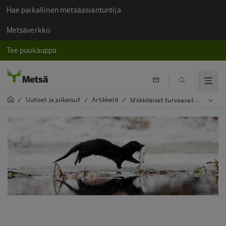
Hae paikallinen metsäasiantuntija
Metsäverkko
Tee puukauppa
Uutiset ja julkaisut
Artikkelit
/
/
/
Mökkiläiset turvaavat kotoperäistä luontoa