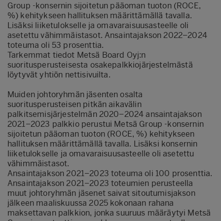
Group -konsernin sijoitetun pääoman tuoton (ROCE,
%) kehitykseen hallituksen määrittämällä tavalla.
Lisäksi liiketulokselle ja omavaraisuusasteelle oli
asetettu vähimmäistasot. Ansaintajakson 2022–2024
toteuma oli 53 prosenttia.
Tarkemmat tiedot Metsä Board Oyj:n
suoritusperusteisesta osakepalkkiojärjestelmästä
löytyvät yhtiön nettisivuilta.
Muiden johtoryhmän jäsenten osalta
suoritusperusteisen pitkän aikavälin
palkitsemisjärjestelmän 2020–2024 ansaintajakson
2021–2023 palkkio perustui Metsä Group -konsernin
sijoitetun pääoman tuoton (ROCE, %) kehitykseen
hallituksen määrittämällä tavalla. Lisäksi konsernin
liiketulokselle ja omavaraisuusasteelle oli asetettu
vähimmäistasot.
Ansaintajakson 2021–2023 toteuma oli 100 prosenttia.
Ansaintajakson 2021–2023 toteumien perusteella
muut johtoryhmän jäsenet saivat sitoutumisjakson
jälkeen maaliskuussa 2025 kokonaan rahana
maksettavan palkkion, jonka suuruus määräytyi Metsä