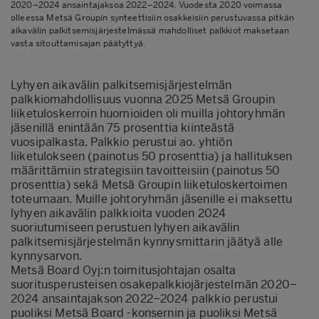
2020–2024 ansaintajaksoa 2022–2024. Vuodesta 2020 voimassa
olleessa Metsä Groupin synteettisiin osakkeisiin perustuvassa pitkän
aikavälin palkitsemisjärjestelmässä mahdolliset palkkiot maksetaan
vasta sitouttamisajan päätyttyä.
Lyhyen aikavälin palkitsemisjärjestelmän
palkkiomahdollisuus vuonna 2025 Metsä Groupin
liiketuloskerroin huomioiden oli muilla johtoryhmän
jäsenillä enintään 75 prosenttia kiinteästä
vuosipalkasta. Palkkio perustui ao. yhtiön
liiketulokseen (painotus 50 prosenttia) ja hallituksen
määrittämiin strategisiin tavoitteisiin (painotus 50
prosenttia) sekä Metsä Groupin liiketuloskertoimen
toteumaan. Muille johtoryhmän jäsenille ei maksettu
lyhyen aikavälin palkkioita vuoden 2024
suoriutumiseen perustuen lyhyen aikavälin
palkitsemisjärjestelmän kynnysmittarin jäätyä alle
kynnysarvon.
Metsä Board Oyj:n toimitusjohtajan osalta
suoritusperusteisen osakepalkkiojärjestelmän 2020–
2024 ansaintajakson 2022–2024 palkkio perustui
puoliksi Metsä Board -konsernin ja puoliksi Metsä