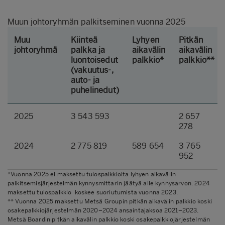
Muun johtoryhmän palkitseminen vuonna 2025
Muu
Kiinteä
Lyhyen
Pitkän
johtoryhmä
palkka ja
aikavälin
aikavälin
luontoisedut
palkkio*
palkkio**
(vakuutus-,
auto- ja
puhelinedut)
2025
3 543 593
2 657
278
2024
2 775 819
589 654
3 765
952
*Vuonna 2025 ei maksettu tulospalkkioita lyhyen aikavälin
palkitsemisjärjestelmän kynnysmittarin jäätyä alle kynnysarvon. 2024
maksettu tulospalkkio koskee suoriutumista vuonna 2023.
** Vuonna 2025 maksettu Metsä Groupin pitkän aikavälin palkkio koski
osakepalkkiojärjestelmän 2020–2024 ansaintajaksoa 2021–2023.
Metsä Boardin pitkän aikavälin palkkio koski osakepalkkiojärjestelmän