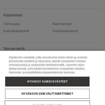
Käyttöehdot
Tietosuoja
Käyttöehdot
Evästekäytännöt
Evästeasetukset
Seuraa meitä
Facebook
Instagram
Käytämme evästeitä, jotta sivustomme toimii oikein ja voimme
personoida sisältöä ja mainoksia, tarjota sosiaalisen median
Linkedin
Youtube
ominaisuuksia ja analysoida tietoliikennettä. Jaamme myös
tietoja tavasta, jolla käytät sivustoamme sosiaalisen median,
mainonta- ja analytiikkakumppaneidemme kanssaa.
Metsä Wood
Metsä Fibre
HYVÄKSY KAIKKI EVÄSTEET
Metsä Forest
Metsä Board
HYVÄKSYN VAIN VÄLTTÄMÄTTÖMÄT
Metsä Tissue
Metsä Spring