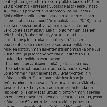
johtoryhmän jäsenten maksimipalkkiotaso on 140 tai
210 prosenttia kiinteästä vuosipalkasta (leikkuritaso
180 tai 270 prosenttia kiinteästä vuosipalkasta).
Mahdollinen palkkio maksetaan sitouttamisjakson
jälkeen rahana (viimeistään maaliskuussa 2028), ja se
sisältää lakisääteiset verot ja mahdolliset muut
veroluonteiset maksut. Mikäli johtoryhmän jäsenen
toimi- tai työsuhde päättyy ansainta- tai
sitouttamisjakson aikana, johtoryhmän jäsen
pääsääntöisesti menettää oikeutensa palkkioon.
Muiden johtoryhmän jäsenten irtisanomisaika on kuusi
kuukautta, ja jäsenet voivat olla oikeutettuja 6-12
kuukauden palkkaa vastaavaan
irtisanomiskorvaukseen, mikäli johtajasopimus
irtisanotaan johtajasta riippumattomasta syystä.
Johtoryhmän muut jäsenet kuuluvat työntekijäin
eläkelain piiriin. Se tarjoaa palvelusaikaan ja
työansioihin perustuvan eläketurvan laissa säädetyllä
tavalla. Toimi- tai työsuhteen aloitusajankohdasta
riippuen joillakin Metsä Groupin johtoryhmän jäsenillä
on erillinen maksuperusteinen lisäeläkevakuutus, jossa
eläkeikä on 62 vuotta. Maksettu eläke perustuu
kertyneeseen vakuutussäästöön. Mikäli työsuhde