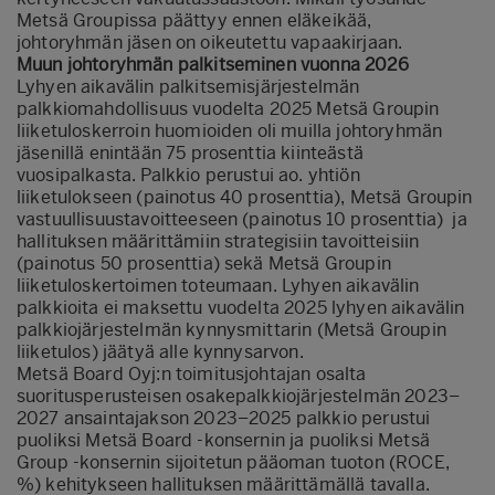
Metsä Groupissa päättyy ennen eläkeikää,
johtoryhmän jäsen on oikeutettu vapaakirjaan.
Muun johtoryhmän palkitseminen vuonna 2026
Lyhyen aikavälin palkitsemisjärjestelmän
palkkiomahdollisuus vuodelta 2025 Metsä Groupin
liiketuloskerroin huomioiden oli muilla johtoryhmän
jäsenillä enintään 75 prosenttia kiinteästä
vuosipalkasta. Palkkio perustui ao. yhtiön
liiketulokseen (painotus 40 prosenttia), Metsä Groupin
vastuullisuustavoitteeseen (painotus 10 prosenttia) ja
hallituksen määrittämiin strategisiin tavoitteisiin
(painotus 50 prosenttia) sekä Metsä Groupin
liiketuloskertoimen toteumaan. Lyhyen aikavälin
palkkioita ei maksettu vuodelta 2025 lyhyen aikavälin
palkkiojärjestelmän kynnysmittarin (Metsä Groupin
liiketulos) jäätyä alle kynnysarvon.
Metsä Board Oyj:n toimitusjohtajan osalta
suoritusperusteisen osakepalkkiojärjestelmän 2023–
2027 ansaintajakson 2023–2025 palkkio perustui
puoliksi Metsä Board -konsernin ja puoliksi Metsä
Group -konsernin sijoitetun pääoman tuoton (ROCE,
%) kehitykseen hallituksen määrittämällä tavalla.