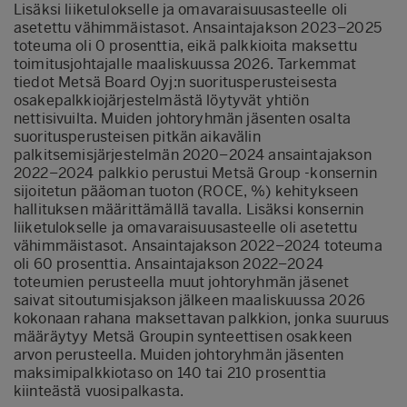
Lisäksi liiketulokselle ja omavaraisuusasteelle oli
asetettu vähimmäistasot. Ansaintajakson 2023–2025
toteuma oli 0 prosenttia, eikä palkkioita maksettu
toimitusjohtajalle maaliskuussa 2026. Tarkemmat
tiedot Metsä Board Oyj:n suoritusperusteisesta
osakepalkkiojärjestelmästä löytyvät yhtiön
nettisivuilta. Muiden johtoryhmän jäsenten osalta
suoritusperusteisen pitkän aikavälin
palkitsemisjärjestelmän 2020–2024 ansaintajakson
2022–2024 palkkio perustui Metsä Group -konsernin
sijoitetun pääoman tuoton (ROCE, %) kehitykseen
hallituksen määrittämällä tavalla. Lisäksi konsernin
liiketulokselle ja omavaraisuusasteelle oli asetettu
vähimmäistasot. Ansaintajakson 2022–2024 toteuma
oli 60 prosenttia. Ansaintajakson 2022–2024
toteumien perusteella muut johtoryhmän jäsenet
saivat sitoutumisjakson jälkeen maaliskuussa 2026
kokonaan rahana maksettavan palkkion, jonka suuruus
määräytyy Metsä Groupin synteettisen osakkeen
arvon perusteella. Muiden johtoryhmän jäsenten
maksimipalkkiotaso on 140 tai 210 prosenttia
kiinteästä vuosipalkasta.