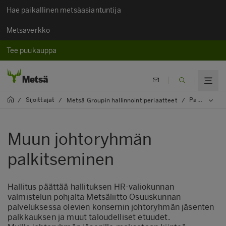
Hae paikallinen metsäasiantuntija
Metsäverkko
Tee puukauppa
Sijoittajat
Palkitseminen
/
/
Metsä Groupin hallinnointiperiaatteet
/
Muun johtoryhmän
palkitseminen
Hallitus päättää hallituksen HR-valiokunnan
valmistelun pohjalta Metsäliitto Osuuskunnan
palveluksessa olevien konsernin johtoryhmän jäsenten
palkkauksen ja muut taloudelliset etuudet.