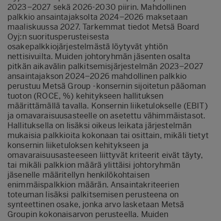
2023–2027 sekä 2026-2030 piirin. Mahdollinen
palkkio ansaintajaksolta 2024–2026 maksetaan
maaliskuussa 2027. Tarkemmat tiedot Metsä Board
Oyj:n suoritusperusteisesta
osakepalkkiojärjestelmästä löytyvät yhtiön
nettisivuilta. Muiden johtoryhmän jäsenten osalta
pitkän aikavälin palkitsemisjärjestelmän 2023–2027
ansaintajakson 2024–2026 mahdollinen palkkio
perustuu Metsä Group -konsernin sijoitetun pääoman
tuoton (ROCE, %) kehitykseen hallituksen
määrittämällä tavalla. Konsernin liiketulokselle (EBIT)
ja omavaraisuusasteelle on asetettu vähimmäistasot.
Hallituksella on lisäksi oikeus leikata järjestelmän
mukaisia palkkioita kokonaan tai osittain, mikäli tietyt
konsernin liiketuloksen kehitykseen ja
omavaraisuusasteeseen liittyvät kriteerit eivät täyty,
tai mikäli palkkion määrä ylittäisi johtoryhmän
jäsenelle määritellyn henkilökohtaisen
enimmäispalkkion määrän. Ansaintakriteerien
toteuman lisäksi palkitsemisen perusteena on
synteettinen osake, jonka arvo lasketaan Metsä
Groupin kokonaisarvon perusteella. Muiden