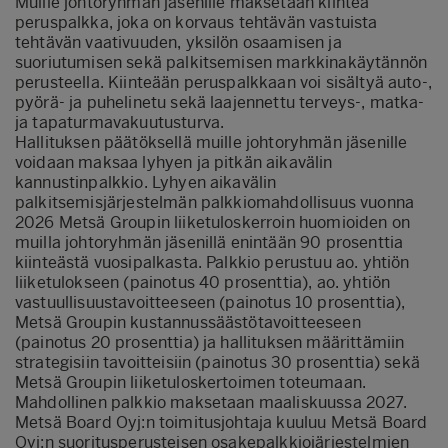
Muille johtoryhmän jäsenille maksetaan kiinteä
peruspalkka, joka on korvaus tehtävän vastuista
tehtävän vaativuuden, yksilön osaamisen ja
suoriutumisen sekä palkitsemisen markkinakäytännön
perusteella. Kiinteään peruspalkkaan voi sisältyä auto-,
pyörä- ja puhelinetu sekä laajennettu terveys-, matka-
ja tapaturmavakuutusturva.
Hallituksen päätöksellä muille johtoryhmän jäsenille
voidaan maksaa lyhyen ja pitkän aikavälin
kannustinpalkkio. Lyhyen aikavälin
palkitsemisjärjestelmän palkkiomahdollisuus vuonna
2026 Metsä Groupin liiketuloskerroin huomioiden on
muilla johtoryhmän jäsenillä enintään 90 prosenttia
kiinteästä vuosipalkasta. Palkkio perustuu ao. yhtiön
liiketulokseen (painotus 40 prosenttia), ao. yhtiön
vastuullisuustavoitteeseen (painotus 10 prosenttia),
Metsä Groupin kustannussäästötavoitteeseen
(painotus 20 prosenttia) ja hallituksen määrittämiin
strategisiin tavoitteisiin (painotus 30 prosenttia) sekä
Metsä Groupin liiketuloskertoimen toteumaan.
Mahdollinen palkkio maksetaan maaliskuussa 2027.
Metsä Board Oyj:n toimitusjohtaja kuuluu Metsä Board
Oyj:n suoritusperusteisen osakepalkkiojärjestelmien