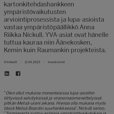
kartonkitehdashankkeen
ympäristövaikutusten
arviointiprosessista ja lupa-asioista
vastaa ympäristöpäällikkö Anna
Riikka Nickull. YVA-asiat ovat hänelle
tuttua kauraa niin Äänekosken,
Kemin kuin Raumankin projekteista.
Artikkelit
|
11.04.2023
|
Investoinnit
”
Olen ollut mukana monenlaisissa lupa-asioihin
liittyvissä selvityksissä ja viranomaismenettelyissä
pitkän Metsä-urani aikana. Hienoa olla mukana myös
tässä Metsä Boardin suurhankkeessa
”, Nickull sanoo.
”
Toiminnasta syntyy erilaisia ympäristövaikutuksia ja