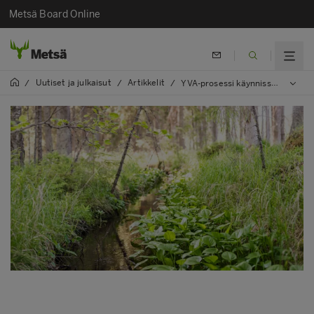
Metsä Board Online
Uutiset ja julkaisut
Artikkelit
/
/
/
YVA-prosessi käynnissä Kaskisten tehdasprojektissa