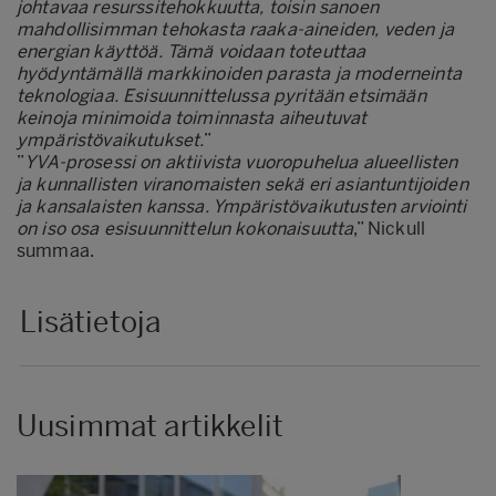
johtavaa resurssitehokkuutta, toisin sanoen
mahdollisimman tehokasta raaka-aineiden, veden ja
energian käyttöä. Tämä voidaan toteuttaa
hyödyntämällä markkinoiden parasta ja moderneinta
teknologiaa. Esisuunnittelussa pyritään etsimään
keinoja minimoida toiminnasta aiheutuvat
ympäristövaikutukset.
”
”
YVA-prosessi on aktiivista vuoropuhelua alueellisten
ja kunnallisten viranomaisten sekä eri asiantuntijoiden
ja kansalaisten kanssa. Ympäristövaikutusten arviointi
on iso osa esisuunnittelun kokonaisuutta
,” Nickull
summaa.
Lisätietoja
Uusimmat artikkelit