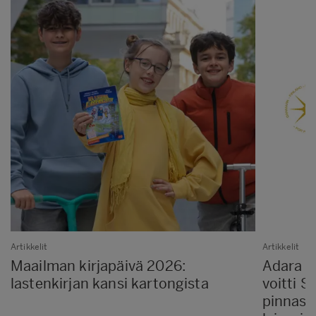
Artikkelit
Artikkelit
Maailman kirjapäivä 2026:
Adara P
lastenkirjan kansi kartongista
voitti 
pinnass