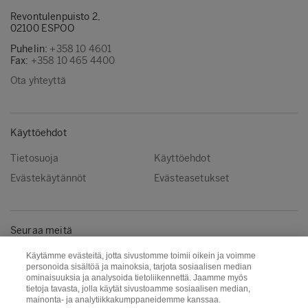
Revontulenpuisto 2,
02100 ESPOO
Puhelin:
+358 10 4601
Fax:
+358 10 465 4400
Ota yhteyttä
Käyttöehdot
Tietosuoja
Käyttöehdot
Evästekäytännöt
Evästeasetukset
Seuraa meitä
Facebook
Instagram
Käytämme evästeitä, jotta sivustomme toimii oikein ja voimme
personoida sisältöä ja mainoksia, tarjota sosiaalisen median
Linkedin
Youtube
ominaisuuksia ja analysoida tietoliikennettä. Jaamme myös
tietoja tavasta, jolla käytät sivustoamme sosiaalisen median,
mainonta- ja analytiikkakumppaneidemme kanssaa.