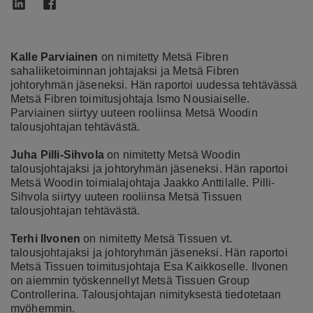
Kalle Parviainen
on nimitetty Metsä Fibren
sahaliiketoiminnan johtajaksi ja Metsä Fibren
johtoryhmän jäseneksi. Hän raportoi uudessa tehtävässä
Metsä Fibren toimitusjohtaja Ismo Nousiaiselle.
Parviainen siirtyy uuteen rooliinsa Metsä Woodin
talousjohtajan tehtävästä.
Juha Pilli-Sihvola
on nimitetty Metsä Woodin
talousjohtajaksi ja johtoryhmän jäseneksi. Hän raportoi
Metsä Woodin toimialajohtaja Jaakko Anttilalle. Pilli-
Sihvola siirtyy uuteen rooliinsa Metsä Tissuen
talousjohtajan tehtävästä.
Terhi Ilvonen
on nimitetty Metsä Tissuen vt.
talousjohtajaksi ja johtoryhmän jäseneksi. Hän raportoi
Metsä Tissuen toimitusjohtaja Esa Kaikkoselle. Ilvonen
on aiemmin työskennellyt Metsä Tissuen Group
Controllerina. Talousjohtajan nimityksestä tiedotetaan
myöhemmin.