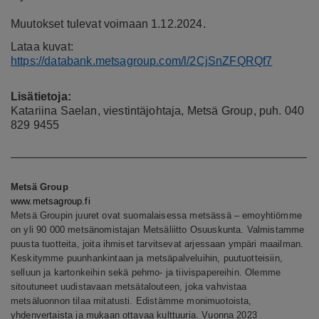
Muutokset tulevat voimaan 1.12.2024.
Lataa kuvat:
https://databank.metsagroup.com/l/2CjSnZFQRQf7
Lisätietoja:
Katariina Saelan, viestintäjohtaja, Metsä Group, puh. 040
829 9455
Metsä Group
www.metsagroup.fi
Metsä Groupin juuret ovat suomalaisessa metsässä – emoyhtiömme
on yli 90 000 metsänomistajan Metsäliitto Osuuskunta. Valmistamme
puusta tuotteita, joita ihmiset tarvitsevat arjessaan ympäri maailman.
Keskitymme puunhankintaan ja metsäpalveluihin, puutuotteisiin,
selluun ja kartonkeihin sekä pehmo- ja tiivispapereihin. Olemme
sitoutuneet uudistavaan metsätalouteen, joka vahvistaa
metsäluonnon tilaa mitatusti. Edistämme monimuotoista,
yhdenvertaista ja mukaan ottavaa kulttuuria. Vuonna 2023