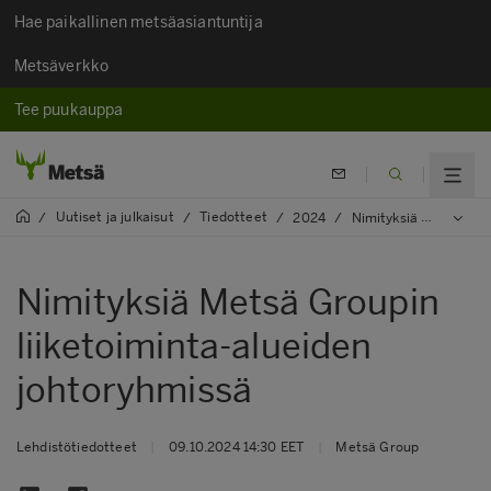
Hae paikallinen metsäasiantuntija
Metsäverkko
Tee puukauppa
Uutiset ja julkaisut
Tiedotteet
/
/
/
2024
/
Nimityksiä Metsä Groupin liiketoiminta-alueiden johtoryhmissä
Nimityksiä Metsä Groupin
liiketoiminta-alueiden
johtoryhmissä
Lehdistötiedotteet
|
09.10.2024 14:30 EET
|
Metsä Group