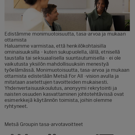
Edistämme monimuotoisuutta, tasa-arvoa ja mukaan
ottamista
Haluamme varmistaa, että henkilökohtaisilla
ominaisuuksilla - kuten sukupuolella, iällä, etnisellä
taustalla tai seksuaalisella suuntautumisella - ei ole
vaikutusta yksilön mahdollisuuksiin menestyä
työelämässä. Monimuotoisuutta, tasa-arvoa ja mukaan
ottamista edistetään Metsä For All -vision avulla ja
mitataan asetettujen tavoitteiden mukaisesti.
Yhdenvertaisuuskoulutus, anonyymi rekrytointi ja
naisten osuuden kasvattaminen johtotehtävissä ovat
esimerkkejä käytännön toimista, joihin olemme
ryhtyneet.
Metsä Groupin tasa-arvotavoitteet