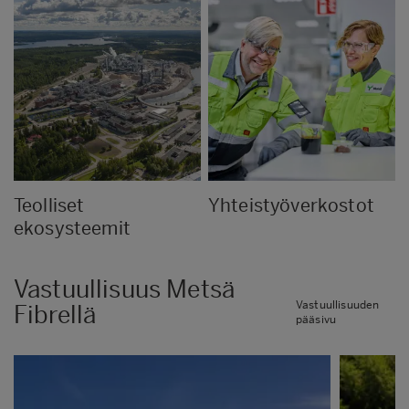
Teolliset
Yhteistyöverkostot
ekosysteemit
Vastuullisuus Metsä
Vastuullisuuden
Fibrellä
pääsivu