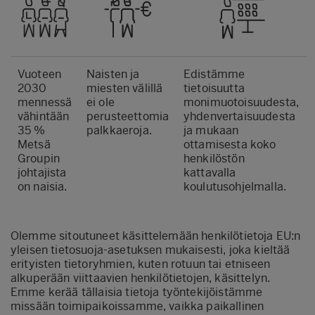
Vuoteen
Naisten ja
Edistämme
2030
miesten välillä
tietoisuutta
mennessä
ei ole
monimuotoisuudesta,
vähintään
perusteettomia
yhdenvertaisuudesta
35 %
palkkaeroja.
ja mukaan
Metsä
ottamisesta koko
Groupin
henkilöstön
johtajista
kattavalla
on naisia.
koulutusohjelmalla.
Olemme sitoutuneet käsittelemään henkilötietoja EU:n
yleisen tietosuoja-asetuksen mukaisesti, joka kieltää
erityisten tietoryhmien, kuten rotuun tai etniseen
alkuperään viittaavien henkilötietojen, käsittelyn.
Emme kerää tällaisia tietoja työntekijöistämme
missään toimipaikoissamme, vaikka paikallinen