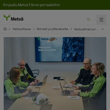
Kirjaudu Metsä Fibren portaaleihin
Vastuullisuus
Ihmiset ja yhteiskunta
/
/
/
Vastuullinen yrityskulttuuri