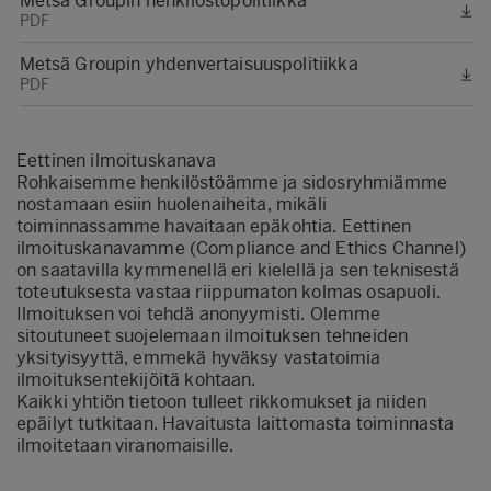
Metsä Groupin henkilöstöpolitiikka
PDF
Metsä Groupin yhdenvertaisuuspolitiikka
PDF
Eettinen ilmoituskanava
Rohkaisemme henkilöstöämme ja sidosryhmiämme
nostamaan esiin huolenaiheita, mikäli
toiminnassamme havaitaan epäkohtia. Eettinen
ilmoituskanavamme (Compliance and Ethics Channel)
on saatavilla kymmenellä eri kielellä ja sen teknisestä
toteutuksesta vastaa riippumaton kolmas osapuoli.
Ilmoituksen voi tehdä anonyymisti. Olemme
sitoutuneet suojelemaan ilmoituksen tehneiden
yksityisyyttä, emmekä hyväksy vastatoimia
ilmoituksentekijöitä kohtaan.
Kaikki yhtiön tietoon tulleet rikkomukset ja niiden
epäilyt tutkitaan. Havaitusta laittomasta toiminnasta
ilmoitetaan viranomaisille.