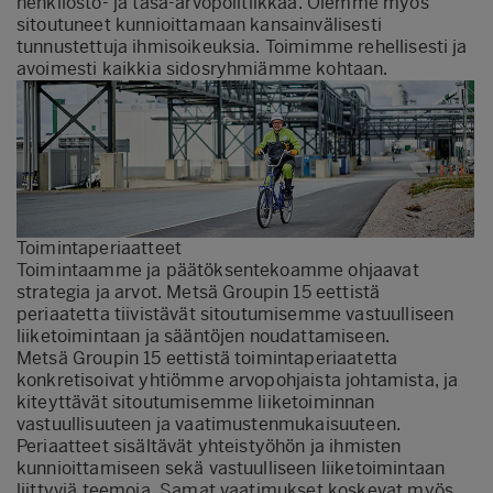
henkilöstö- ja tasa-arvopolitiikkaa. Olemme myös
sitoutuneet kunnioittamaan kansainvälisesti
tunnustettuja ihmisoikeuksia. Toimimme rehellisesti ja
avoimesti kaikkia sidosryhmiämme kohtaan.
Toimintaperiaatteet
Toimintaamme ja päätöksentekoamme ohjaavat
strategia ja arvot. Metsä Groupin 15 eettistä
periaatetta tiivistävät sitoutumisemme vastuulliseen
liiketoimintaan ja sääntöjen noudattamiseen.
Metsä Groupin 15 eettistä toimintaperiaatetta
konkretisoivat yhtiömme arvopohjaista johtamista, ja
kiteyttävät sitoutumisemme liiketoiminnan
vastuullisuuteen ja vaatimustenmukaisuuteen.
Periaatteet sisältävät yhteistyöhön ja ihmisten
kunnioittamiseen sekä vastuulliseen liiketoimintaan
liittyviä teemoja. Samat vaatimukset koskevat myös