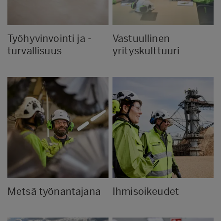
Työhyvinvointi ja -
Vastuullinen
turvallisuus
yrityskulttuuri
Metsä työnantajana
Ihmisoikeudet