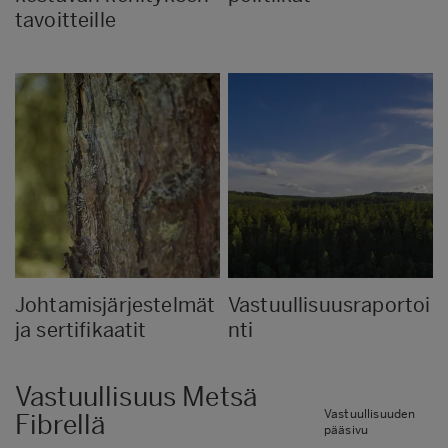
tavoitteille
Johtamisjärjestelmät
Vastuullisuusraportoi
ja sertifikaatit
nti
Vastuullisuus Metsä
Vastuullisuuden
Fibrellä
pääsivu