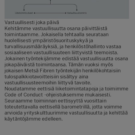
Vastuullisesti joka päivä
Kehitämme vastuullisuutta osana päivittäistä
toimintaamme. Jokaisella tehtaalla seurataan
huolellisesti ympäristösuorituskykyä ja
turvallisuusmääräyksiä, ja henkilöstöhallinto vastaa
sosiaaliseen vastuullisuuteen liittyvistä teemoista.
Jokainen työntekijämme edistää vastuullisuutta osana
jokapäiväistä toimintaansa. Tämän vuoksi myös
jokaisen Metsä Fibren työntekijän henkilökohtaisiin
tulospalkkiotavoitteisiin sisältyy aina
vastuullisuusteemoihin liittyvä tavoite.
Noudatamme eettisiä liiketoimintatapoja ja toimimme
Code of Conduct -ohjeistuksemme mukaisesti.
Seuraamme toiminnan eettisyyttä vuosittain
toteutettavalla eettisellä barometrillä, jotta voimme
arvioida yrityskulttuurimme vastuullisuutta ja kehittää
käytäntöjämme edelleen.