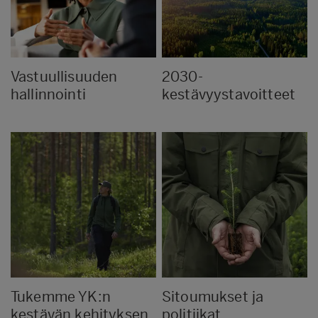
Vastuullisuuden
2030-
hallinnointi
kestävyystavoitteet
Tukemme YK:n
Sitoumukset ja
kestävän kehityksen
politiikat