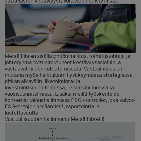
strategisten kestävyystavoitteiden edistymistä.
Metsä Fibren sisällä yhtiön hallitus, toimitusjohtaja ja
johtoryhmä ovat sitoutuneet kestävyysasioihin ja
vastaavat niiden toteutumisesta. Vastuullisuus on
mukana myös hallituksen hyväksymässä strategiassa,
pitkän aikavälin liiketoiminta- ja
investointisuunnitelmissa, riskiarvioinneissa ja
vuosisuunnitelmissa. Lisäksi meillä työskentelee
konsernin taloushallinnossa ESG controller, joka valvoo
ESG-tietojen keräämistä, raportointia ja
luotettavuutta.
Vastuullisuuden hallinnointi Metsä Fibrellä