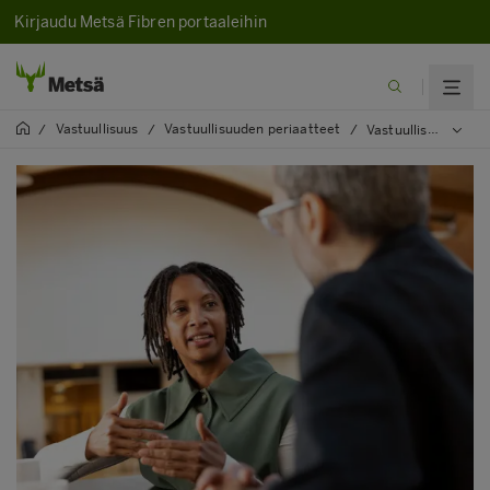
Kirjaudu Metsä Fibren portaaleihin
Vastuullisuus
Vastuullisuuden periaatteet
/
/
/
Vastuullisuuden hallinnointi