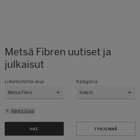
Metsä Fibren uutiset ja
julkaisut
Liiketoiminta-alue
Kategoria
Näytä lisää
HAE
TYHJENNÄ