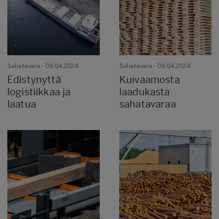
Sahatavara
- 09.04.2024
Sahatavara
- 09.04.2024
Edistynyttä
Kuivaamosta
logistiikkaa ja
laadukasta
laatua
sahatavaraa