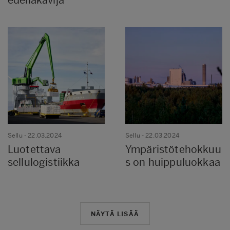
Sellu
- 22.03.2024
Sellu
- 22.03.2024
Luotettava
Ympäristötehokkuu
sellulogistiikka
s on huippuluokkaa
NÄYTÄ LISÄÄ