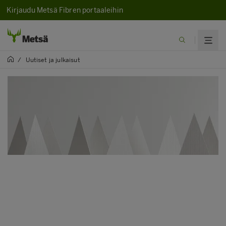
Kirjaudu Metsä Fibren portaaleihin
/
Uutiset ja julkaisut