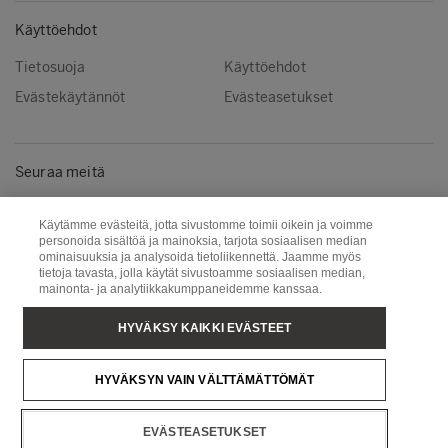
Käyttöehdot
Tietosuoja
Käyttöehdot
Evästekäytännöt
Evästeasetukset
Seuraa meitä
LinkedIn
Käytämme evästeitä, jotta sivustomme toimii oikein ja voimme
personoida sisältöä ja mainoksia, tarjota sosiaalisen median
ominaisuuksia ja analysoida tietoliikennettä. Jaamme myös
tietoja tavasta, jolla käytät sivustoamme sosiaalisen median,
Metsä Group
Metsä Wood
mainonta- ja analytiikkakumppaneidemme kanssaa.
Puunhankinta
Metsä Board
HYVÄKSY KAIKKI EVÄSTEET
Metsä Tissue
Metsä Spring
HYVÄKSYN VAIN VÄLTTÄMÄTTÖMÄT
Copyright © Metsä Group
EVÄSTEASETUKSET