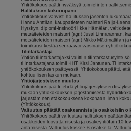
Yhtiökokous päätti hyväksyä toimielinten palkitsemis
Hallituksen kokoonpano
Yhtiökokous vahvisti hallituksen jäsenten lukumääräk
Hannu Anttilan, kauppatieteen maisteri Raija-Leen
Hyrskyn, diplomi-insinööri Ilkka Hämälän, valtiotiet
metsätieteiden maisteri (agr.) Jussi Linnarannan, k
metsätieteiden maisteri (agr.) Mikko Mäkimattilan ja
toimikausi kestää seuraavan varsinaisen yhtiökoko
Tilintarkastaja
Yhtiön tilintarkastajaksi valittiin tilintarkastusyhte
tilintarkastajana toimii KHT Kirsi Jantunen. Tilinta
yhtiökokouksen päättyessä. Yhtiökokous päätti, että
kohtuullisen laskun mukaan.
Yhtiöjärjestyksen muutos
Yhtiökokous päätti tehdä yhtiöjärjestykseen lisäyks
mukaan yhtiökokouksen järjestämisestä hybridikokou
järjestäminen etäkokouksena kokonaan ilman kokous
(Yhtiökokous).
Valtuutus päättää osakeannista ja osakkeisiin oi
Yhtiökokous päätti valtuuttaa hallituksen päättämää
osakkeiden luovuttamisesta ja osakeyhtiölain 10 luvu
antamisesta. Valtuutus koskee B-osakkeita. Valtuutuk