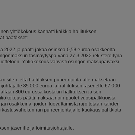
nen yhtiökokous kannatti kaikkia hallituksen
at päätökset:
lta 2022 ja päätti jakaa osinkoa 0,58 euroa osakkeelta.
ingonmaksun täsmäytyspäivänä 27.3.2023 rekisteröitynä
uetteloon. Yhtiökokous vahvisti osingon maksupäiväksi
aan siten, että hallituksen puheenjohtajalle maksetaan
johtajalle 85 000 euroa ja hallituksen jäsenelle 67 000
allaan 800 eurossa kustakin hallituksen ja sen
htiökokous päätti maksaa noin puolet vuosipalkkioista
rjan osakkeina, joiden luovuttamista rajoitetaan kahden
arkastusvaliokunnan puheenjohtajalle kuukausipalkkiota
n jäsenille ja toimitusjohtajalle.