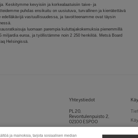
. Keskitymme kevyisiin ja korkealaatuisiin taive- ja
otteidemme puhdas ensikuitu on uusiutuva, turvallinen ja kierrätettävä
 edelläkävijä vastuullisuudessa, ja tavoitteenamme ovat täysin
nnessä.
ausratkaisuja luomaan parempia kuluttajakokemuksia pienemmillä
5 miljardia euroa, ja työllistämme noin 2 250 henkilöä. Metsä Board
aq Helsingissä.
Yhteystiedot
Käy
PL 20,
Tie
Revontulenpuisto 2,
Käy
02100 ESPOO
Evä
Puh.
+358 (0)10 46 11
ältöä ja mainoksia, tarjota sosiaalisen median
Ota yhteyttä