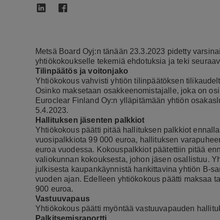
Metsä Board Oyj:n tänään 23.3.2023 pidetty varsinai
yhtiökokoukselle tekemiä ehdotuksia ja teki seuraav
Tilinpäätös ja voitonjako
Yhtiökokous vahvisti yhtiön tilinpäätöksen tilikaude
Osinko maksetaan osakkeenomistajalle, joka on os
Euroclear Finland Oy:n ylläpitämään yhtiön osakasl
5.4.2023.
Hallituksen jäsenten palkkiot
Yhtiökokous päätti pitää hallituksen palkkiot ennall
vuosipalkkiota 99 000 euroa, hallituksen varapuheen
euroa vuodessa. Kokouspalkkiot päätettiin pitää enn
valiokunnan kokouksesta, johon jäsen osallistuu. Y
julkisesta kaupankäynnistä hankittavina yhtiön B-sa
vuoden ajan. Edelleen yhtiökokous päätti maksaa t
900 euroa.
Vastuuvapaus
Yhtiökokous päätti myöntää vastuuvapauden hallitukse
Palkitsemisraportti