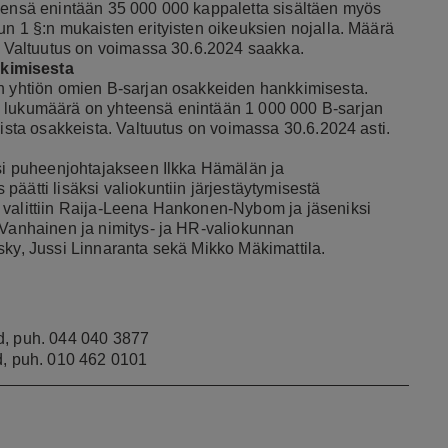
teensä enintään 35 000 000 kappaletta sisältäen myös
un 1 §:n mukaisten erityisten oikeuksien nojalla. Määrä
a. Valtuutus on voimassa 30.6.2024 saakka.
kkimisesta
än yhtiön omien B-sarjan osakkeiden hankkimisesta.
n lukumäärä on yhteensä enintään 1 000 000 B-sarjan
kista osakkeista. Valtuutus on voimassa 30.6.2024 asti.
tsi puheenjohtajakseen Ilkka Hämälän ja
äätti lisäksi valiokuntiin järjestäytymisestä
 valittiin Raija-Leena Hankonen-Nybom ja jäseniksi
 Vanhainen ja nimitys- ja HR-valiokunnan
sky, Jussi Linnaranta sekä Mikko Mäkimattila.
d, puh. 044 040 3877
rd, puh. 010 462 0101