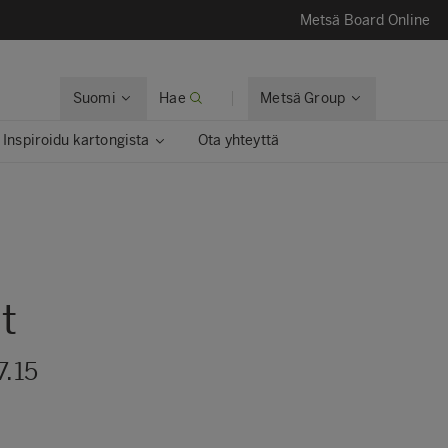
Metsä Board Online
Suomi
Hae
Metsä Group
Inspiroidu kartongista
Ota yhteyttä
t
7.15