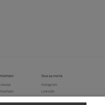
ttöehdot
Seuraa meitä
tosuoja
Instagram
ttöehdot
LinkedIn
stekäytännöt
YouTube