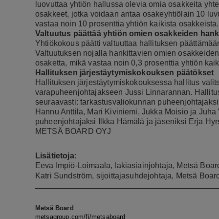
luovuttaa yhtiön hallussa olevia omia osakkeita yh
osakkeet, jotka voidaan antaa osakeyhtiölain 10 luv
vastaa noin 10 prosenttia yhtiön kaikista osakkeist
Valtuutus päättää yhtiön omien osakkeiden han
Yhtiökokous päätti valtuuttaa hallituksen päättämä
Valtuutuksen nojalla hankittavien omien osakkeide
osaketta, mikä vastaa noin 0,3 prosenttia yhtiön kai
Hallituksen järjestäytymiskokouksen päätökset
Hallituksen järjestäytymiskokouksessa hallitus vali
varapuheenjohtajakseen Jussi Linnarannan. Hallitus p
seuraavasti: tarkastusvaliokunnan puheenjohtajaksi
Hannu Anttila, Mari Kiviniemi, Jukka Moisio ja Juha
puheenjohtajaksi Ilkka Hämälä ja jäseniksi Erja Hyr
METSÄ BOARD OYJ
Lisätietoja:
Eeva Impiö-Loimaala, lakiasiainjohtaja, Metsä Boar
Katri Sundström, sijoittajasuhdejohtaja, Metsä Boa
Metsä Board
metsagroup.com/fi/metsaboard