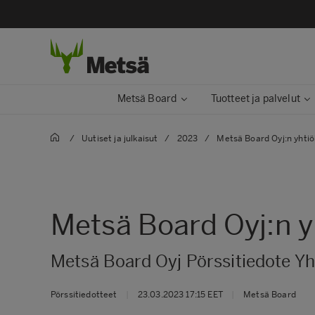
Metsä Board
Tuotteet ja palvelut
/
Uutiset ja julkaisut
/
2023
/
Metsä Board Oyj:n yhti
Metsä Board Oyj:n 
Metsä Board Oyj Pörssitiedote Yh
Pörssitiedotteet
|
23.03.2023 17:15 EET
|
Metsä Board