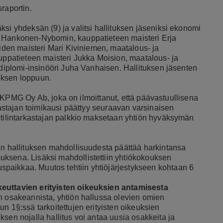
raportin.
si yhdeksän (9) ja valitsi hallituksen jäseniksi ekonomi
a Hankonen-Nybomin, kauppatieteen maisteri Erja
eiden maisteri Mari Kiviniemen, maatalous- ja
auppatieteen maisteri Jukka Moision, maatalous- ja
 diplomi-insinööri Juha Vanhaisen. Hallituksen jäsenten
uksen loppuun.
isö KPMG Oy Ab, joka on ilmoittanut, että päävastuullisena
rkastajan toimikausi päättyy seuraavan varsinaisen
 tilintarkastajan palkkio maksetaan yhtiön hyväksymän
en hallituksen mahdollisuudesta päättää harkintansa
ksena. Lisäksi mahdollistettiin yhtiökokouksen
paikkaa. Muutos tehtiin yhtiöjärjestykseen kohtaan 6
keuttavien erityisten oikeuksien antamisesta
n osakeannista, yhtiön hallussa olevien omien
n 1§:ssä tarkoitettujen erityisten oikeuksien
sen nojalla hallitus voi antaa uusia osakkeita ja