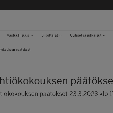
Vastuullisuus
Sijoittajat
Uutiset ja julkaisut
ökokouksen päätökset
yhtiökokouksen päätökse
tiökokouksen päätökset 23.3.2023 klo 1