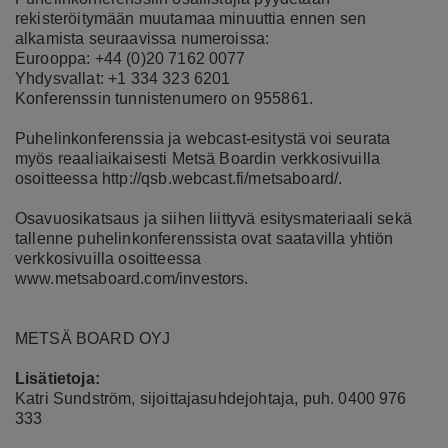
rekisteröitymään muutamaa minuuttia ennen sen
alkamista seuraavissa numeroissa:
Eurooppa: +44 (0)20 7162 0077
Yhdysvallat: +1 334 323 6201
Konferenssin tunnistenumero on 955861.
Puhelinkonferenssia ja webcast-esitystä voi seurata
myös reaaliaikaisesti Metsä Boardin verkkosivuilla
osoitteessa
http://qsb.webcast.fi/metsaboard/
.
Osavuosikatsaus ja siihen liittyvä esitysmateriaali sekä
tallenne puhelinkonferenssista ovat saatavilla yhtiön
verkkosivuilla osoitteessa
www.metsaboard.com/investors
.
METSÄ BOARD OYJ
Lisätietoja:
Katri Sundström,
sijoittajasuhdejohtaja,
puh. 0400 976
333