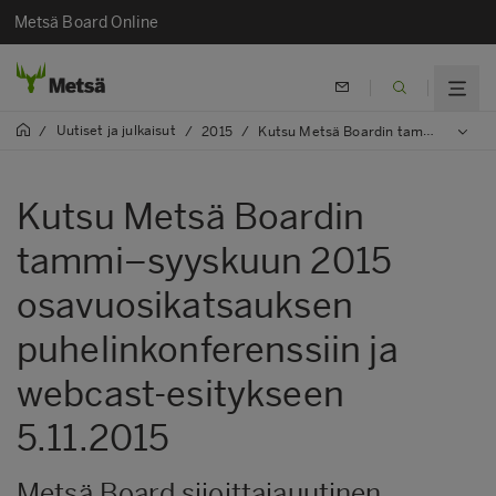
Metsä Board Online
Uutiset ja julkaisut
/
/
2015
/
Kutsu Metsä Boardin tammi–syyskuun 2015 osavuosikatsauksen puhelinkonferenssiin ja webcast-esitykseen 5.11.2015
Kutsu Metsä Boardin
tammi–syyskuun 2015
osavuosikatsauksen
puhelinkonferenssiin ja
webcast-esitykseen
5.11.2015
Metsä Board sijoittajauutinen