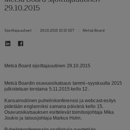
29.10.2015
Sijoittajauutiset
|
29.10.2015 10:15 EET
|
Metsä Board
Metsä Board sijoittajauutinen 29.10.2015
Metsä Boardin osavuosikatsaus tammi–syyskuulta 2015
julkistetaan torstaina 5.11.2015 kello 12.
Kansainvälinen puhelinkonferenssi ja webcast-esitys
pidetään englanniksi samana päivänä kello 15.
Osavuosikatsauksen esittelevät toimitusjohtaja Mika
Joukio ja talousjohtaja Markus Holm.
Puhelinkonferenssiin osallistujia pyydetään