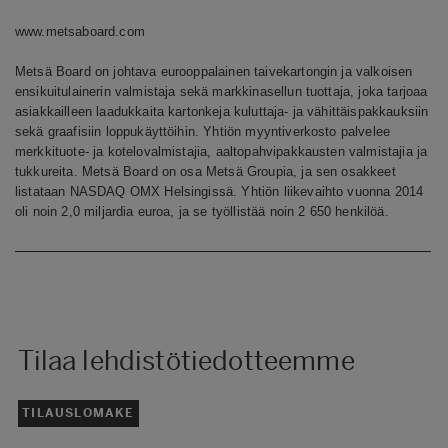
www.metsaboard.com
Metsä Board on johtava eurooppalainen taivekartongin ja valkoisen
ensikuitulainerin valmistaja sekä markkinasellun tuottaja, joka tarjoaa
asiakkailleen laadukkaita kartonkeja kuluttaja- ja vähittäispakkauksiin
sekä graafisiin loppukäyttöihin. Yhtiön myyntiverkosto palvelee
merkkituote- ja kotelovalmistajia, aaltopahvipakkausten valmistajia ja
tukkureita. Metsä Board on osa Metsä Groupia, ja sen osakkeet
listataan NASDAQ OMX Helsingissä. Yhtiön liikevaihto vuonna 2014
oli noin 2,0 miljardia euroa, ja se työllistää noin 2 650 henkilöä.
Tilaa lehdistötiedotteemme
TILAUSLOMAKE