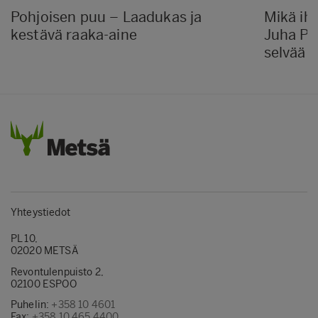
Pohjoisen puu – Laadukas ja
Mikä ih
kestävä raaka-aine
Juha Pe
selvää
Yhteystiedot
PL 10,
02020 METSÄ
Revontulenpuisto 2,
02100 ESPOO
Puhelin:
+358 10 4601
Fax:
+358 10 465 4400