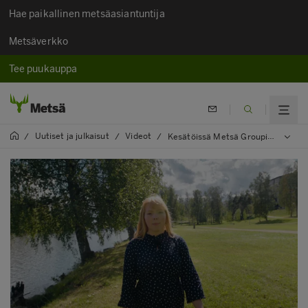
Hae paikallinen metsäasiantuntija
Metsäverkko
Tee puukauppa
Uutiset ja julkaisut
Videot
/
/
/
Kesätöissä Metsä Groupin asiantuntijatehtävissä