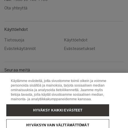
Ota yhteyttä
Käyttöehdot
Tietosuoja
Käyttöehdot
Evästekäytännöt
Evästeasetukset
Seuraa meitä
Facebook
Instagram
Käytämme evästeitä, jotta sivustomme toimii oikein ja voimme
personoida sisältöä ja mainoksia, tarjota sosiaalisen median
Linkedin
Youtube
ominaisuuksia ja analysoida tietoliikennettä. Jaamme myös
tietoja tavasta, jolla käytät sivustoamme sosiaalisen median,
mainonta- ja analytiikkakumppaneidemme kanssaa.
Metsä Wood
Metsä Fibre
HYVÄKSY KAIKKI EVÄSTEET
Metsä Forest
Metsä Board
HYVÄKSYN VAIN VÄLTTÄMÄTTÖMÄT
Metsä Tissue
Metsä Spring