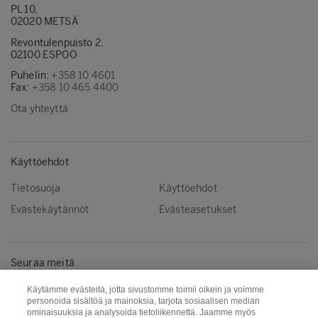
PL 10,
02020 METSÄ
Revontulenpuisto 2,
02100 ESPOO
Puhelin:
+358 10 4601
Fax:
+358 10 465 4400
Ota yhteyttä
Käyttöehdot
Tietosuoja
Käyttöehdot
Evästekäytännöt
Evästeasetukset
Seuraa meitä
Facebook
Instagram
Käytämme evästeitä, jotta sivustomme toimii oikein ja voimme
personoida sisältöä ja mainoksia, tarjota sosiaalisen median
Linkedin
Youtube
ominaisuuksia ja analysoida tietoliikennettä. Jaamme myös