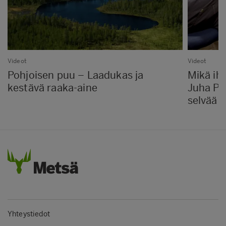
Videot
Videot
Pohjoisen puu – Laadukas ja
Mikä ih
kestävä raaka-aine
Juha Pe
selvää
Yhteystiedot