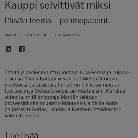
Kauppi selvittivät miksi
Päivän teema – pehmopaperit.
Videot
|
05.02.2024
|
Ura Metsässä
TV:stä ja radiosta tuttu juontaja Juha Perälä ja huippu-
urheilija Minna Kauppi vierailevat Metsä Groupin
yksiköissä ja tutustuvat yhtiömme liiketoimintaan,
tuotteisiin ja Metsä Groupin ammattilaisiin. Kurkkaa
videolta, mitä knoppeja Mäntän tehtaan
prosessinhoitajat Jarmo Mäntynen ja Venla Autio
paljastavat Serla-, Lambi- ja Katrin-tuotteidemme
valmistuksesta.
Lue lisää