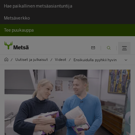
Hae paikallinen metsäasiantuntija
Metsäverkko
Tee puukauppa
Uutiset ja julkaisut
Videot
/
/
/
Ensikuidulla pyyhkii hyvin