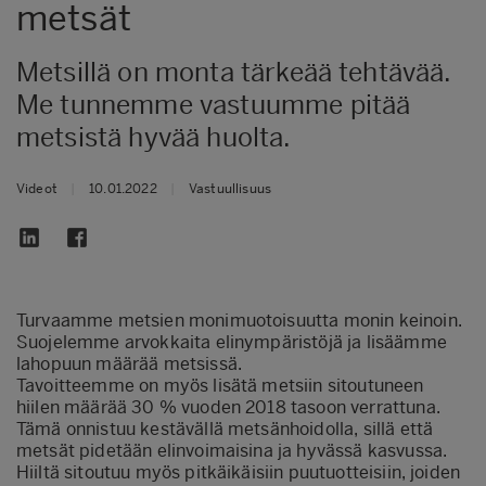
metsät
Metsillä on monta tärkeää tehtävää.
Me tunnemme vastuumme pitää
metsistä hyvää huolta.
Videot
|
10.01.2022
|
Vastuullisuus
Turvaamme metsien monimuotoisuutta monin keinoin.
Suojelemme arvokkaita elinympäristöjä ja lisäämme
lahopuun määrää metsissä.
Tavoitteemme on myös lisätä metsiin sitoutuneen
hiilen määrää 30 % vuoden 2018 tasoon verrattuna.
Tämä onnistuu kestävällä metsänhoidolla, sillä että
metsät pidetään elinvoimaisina ja hyvässä kasvussa.
Hiiltä sitoutuu myös pitkäikäisiin puutuotteisiin, joiden