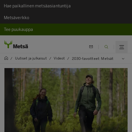
Hae paikallinen metsäasiantuntija
Metsäverkko
Tee puukauppa
Uutiset ja julkaisut
Videot
/
/
/
2030-tavoitteet: Metsät