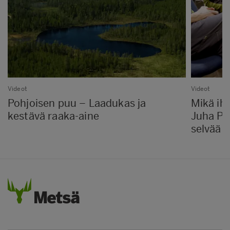
Videot
Videot
Pohjoisen puu – Laadukas ja
Mikä ih
kestävä raaka-aine
Juha Pe
selvää