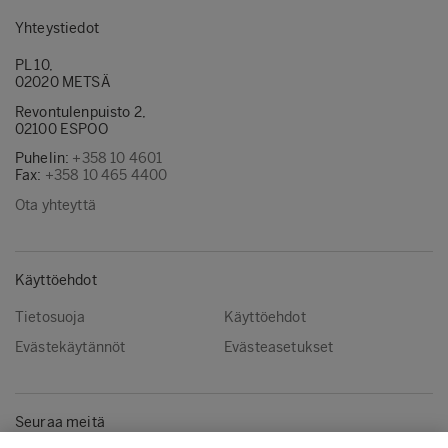
Yhteystiedot
PL 10,
02020 METSÄ
Revontulenpuisto 2,
02100 ESPOO
Puhelin:
+358 10 4601
Fax:
+358 10 465 4400
Ota yhteyttä
Käyttöehdot
Tietosuoja
Käyttöehdot
Evästekäytännöt
Evästeasetukset
Seuraa meitä