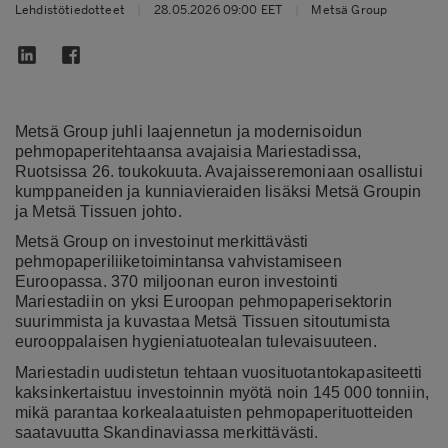
Lehdistötiedotteet
|
28.05.2026 09:00 EET
|
Metsä Group
Metsä Group juhli laajennetun ja modernisoidun
pehmopaperitehtaansa avajaisia Mariestadissa,
Ruotsissa 26. toukokuuta. Avajaisseremoniaan osallistui
kumppaneiden ja kunniavieraiden lisäksi Metsä Groupin
ja Metsä Tissuen johto.
Metsä Group on investoinut merkittävästi
pehmopaperiliiketoimintansa vahvistamiseen
Euroopassa. 370 miljoonan euron investointi
Mariestadiin on yksi Euroopan pehmopaperisektorin
suurimmista ja kuvastaa Metsä Tissuen sitoutumista
eurooppalaisen hygieniatuotealan tulevaisuuteen.
Mariestadin uudistetun tehtaan vuosituotantokapasiteetti
kaksinkertaistuu investoinnin myötä noin 145 000 tonniin,
mikä parantaa korkealaatuisten pehmopaperituotteiden
saatavuutta Skandinaviassa merkittävästi.