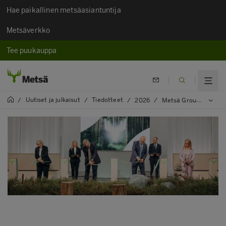
Hae paikallinen metsäasiantuntija
Metsäverkko
Tee puukauppa
Uutiset ja julkaisut
Tiedotteet
/
/
/
2026
/
Metsä Group vihki maailman moderneimman pehmopaperitehtaan käyttöön Ruotsin Mariestadissa