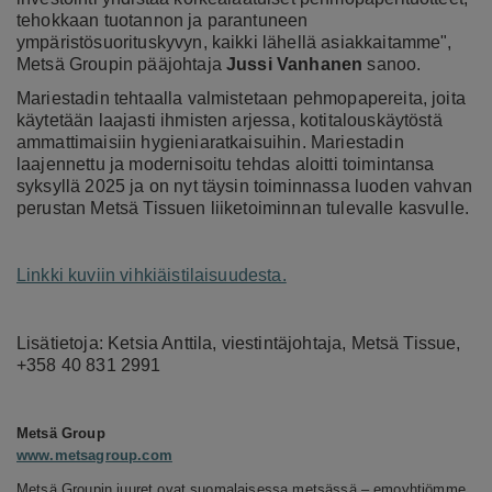
tehokkaan tuotannon ja parantuneen
ympäristösuorituskyvyn, kaikki lähellä asiakkaitamme",
Metsä Groupin pääjohtaja
Jussi Vanhanen
sanoo.
Mariestadin tehtaalla valmistetaan pehmopapereita, joita
käytetään laajasti ihmisten arjessa, kotitalouskäytöstä
ammattimaisiin hygieniaratkaisuihin. Mariestadin
laajennettu ja modernisoitu tehdas aloitti toimintansa
syksyllä 2025 ja on nyt täysin toiminnassa luoden vahvan
perustan Metsä Tissuen liiketoiminnan tulevalle kasvulle.
Linkki kuviin vihkiäistilaisuudesta.
Lisätietoja: Ketsia Anttila, viestintäjohtaja, Metsä Tissue,
+358 40 831 2991
Metsä
Group
www.metsagroup.com
Metsä Groupin juuret ovat suomalaisessa metsässä – emoyhtiömme