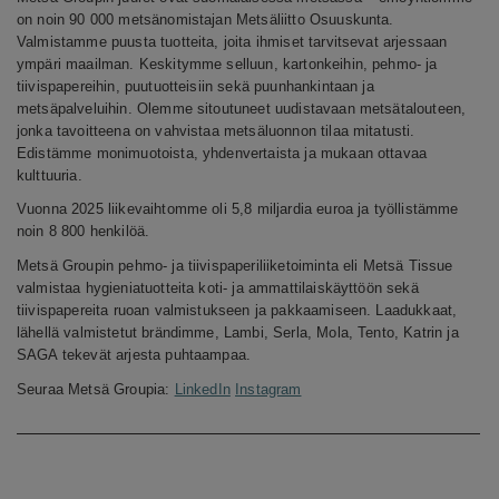
on noin 90 000 metsänomistajan Metsäliitto Osuuskunta.
Valmistamme puusta tuotteita, joita ihmiset tarvitsevat arjessaan
ympäri maailman. Keskitymme selluun, kartonkeihin, pehmo- ja
tiivispapereihin, puutuotteisiin sekä puunhankintaan ja
metsäpalveluihin. Olemme sitoutuneet uudistavaan metsätalouteen,
jonka tavoitteena on vahvistaa metsäluonnon tilaa mitatusti.
Edistämme monimuotoista, yhdenvertaista ja mukaan ottavaa
kulttuuria.
Vuonna 2025 liikevaihtomme oli 5,8 miljardia euroa ja työllistämme
noin 8 800 henkilöä.
Metsä Groupin pehmo- ja tiivispaperiliiketoiminta eli Metsä Tissue
valmistaa hygieniatuotteita koti- ja ammattilaiskäyttöön sekä
tiivispapereita ruoan valmistukseen ja pakkaamiseen. Laadukkaat,
lähellä valmistetut brändimme, Lambi, Serla, Mola, Tento, Katrin ja
SAGA tekevät arjesta puhtaampaa.
Seuraa
Metsä
Groupia:
LinkedIn
Instagram