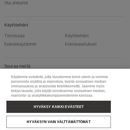
Ota yhteyttä
Käyttöehdot
Tietosuoja
Käyttöehdot
Evästekäytännöt
Evästeasetukset
Seuraa meitä
Facebook
Instagram
Käytämme evästeitä, jotta sivustomme toimii oikein ja voimme
personoida sisältöä ja mainoksia, tarjota sosiaalisen median
Linkedin
Youtube
ominaisuuksia ja analysoida tietoliikennettä. Jaamme myös
tietoja tavasta, jolla käytät sivustoamme sosiaalisen median,
mainonta- ja analytiikkakumppaneidemme kanssaa.
Metsä Wood
Metsä Fibre
HYVÄKSY KAIKKI EVÄSTEET
Metsä Forest
Metsä Board
HYVÄKSYN VAIN VÄLTTÄMÄTTÖMÄT
Metsä Tissue
Metsä Spring