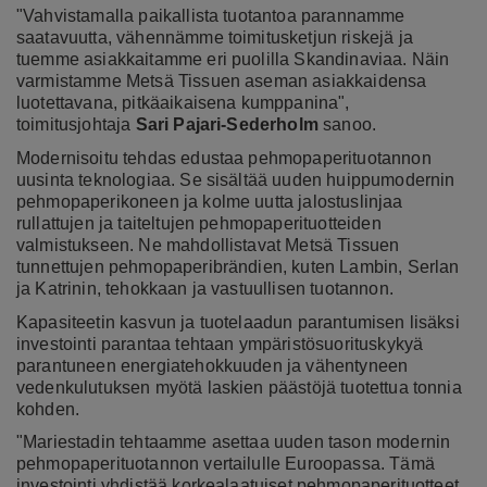
"Vahvistamalla paikallista tuotantoa parannamme
saatavuutta, vähennämme toimitusketjun riskejä ja
tuemme asiakkaitamme eri puolilla Skandinaviaa. Näin
varmistamme Metsä Tissuen aseman asiakkaidensa
luotettavana, pitkäaikaisena kumppanina",
toimitusjohtaja
Sari Pajari-Sederholm
sanoo.
Modernisoitu tehdas edustaa pehmopaperituotannon
uusinta teknologiaa. Se sisältää uuden huippumodernin
pehmopaperikoneen ja kolme uutta jalostuslinjaa
rullattujen ja taiteltujen pehmopaperituotteiden
valmistukseen. Ne mahdollistavat Metsä Tissuen
tunnettujen pehmopaperibrändien, kuten Lambin, Serlan
ja Katrinin, tehokkaan ja vastuullisen tuotannon.
Kapasiteetin kasvun ja tuotelaadun parantumisen lisäksi
investointi parantaa tehtaan ympäristösuorituskykyä
parantuneen energiatehokkuuden ja vähentyneen
vedenkulutuksen myötä laskien päästöjä tuotettua tonnia
kohden.
"Mariestadin tehtaamme asettaa uuden tason modernin
pehmopaperituotannon vertailulle Euroopassa. Tämä
investointi yhdistää korkealaatuiset pehmopaperituotteet,