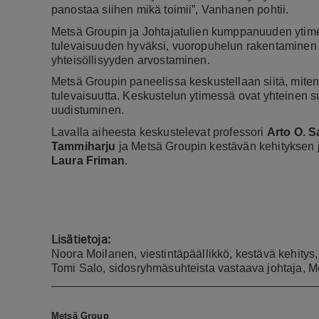
panostaa siihen mikä toimii”, Vanhanen pohtii.
Metsä Groupin ja Johtajatulien kumppanuuden ytimes
tulevaisuuden hyväksi, vuoropuhelun rakentaminen y
yhteisöllisyyden arvostaminen.
Metsä Groupin paneelissa keskustellaan siitä, mite
tulevaisuutta. Keskustelun ytimessä ovat yhteinen s
uudistuminen.
Lavalla aiheesta keskustelevat professori
Arto O. 
Tammiharju
ja Metsä Groupin kestävän kehityksen 
Laura Friman
.
Lisätietoja:
Noora Moilanen, viestintäpäällikkö, kestävä kehity
Tomi Salo, sidosryhmäsuhteista vastaava johtaja, 
Metsä Group