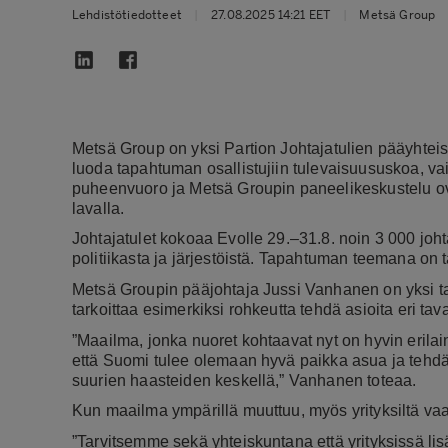
Lehdistötiedotteet
|
27.08.2025 14:21 EET
|
Metsä Group
Metsä Group on yksi Partion Johtajatulien pääyhte
luoda tapahtuman osallistujiin tulevaisuususkoa, 
puheenvuoro ja Metsä Groupin paneelikeskustelu ov
lavalla.
Johtajatulet kokoaa Evolle 29.–31.8. noin 3
000 joht
politiikasta ja järjestöistä. Tapahtuman teemana on
Metsä Groupin pääjohtaja Jussi Vanhanen on yksi 
tarkoittaa esimerkiksi rohkeutta tehdä asioita eri ta
”Maailma, jonka nuoret kohtaavat nyt on hyvin eril
että Suomi tulee olemaan hyvä paikka asua ja tehdä 
suurien haasteiden keskellä,” Vanhanen toteaa.
Kun maailma ympärillä muuttuu, myös yrityksiltä va
”Tarvitsemme sekä yhteiskuntana että yrityksissä lisää 