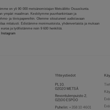
ömme on yli 90 000 metsänomistajan Metsäliitto Osuuskunta.
ssaan ympäri maailman. Keskitymme puunhankintaan ja
pehmo- ja tiivispapereihin. Olemme sitoutuneet uudistavaan
tilaa mitatusti. Edistämme monimuotoista, yhdenvertaista ja mukaan
a euroa ja työllistämme noin 9 600 henkilöä.
Instagram
Yhteystiedot
Käy
PL 10,
Tie
02020 METSÄ
Käy
Revontulenpuisto 2,
Evä
02100 ESPOO
Evä
Puhelin:
+358 10 4601