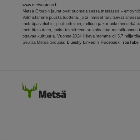
www.metsagroup.fi
Metsä Groupin juuret ovat suomalaisessa metsässä – emoyhti
Valmistamme puusta tuotteita, joita ihmiset tarvitsevat arje
metsäpalveluihin, puutuotteisiin, selluun ja kartonkeihin sekä 
metsätalouteen, jonka tavoitteena on vahvistaa metsäluonnon 
ottavaa kulttuuria. Vuonna 2024 liikevaihtomme oli 5,7 miljardi
Seuraa Metsä Groupia:
Bluesky
LinkedIn
Facebook
YouTube