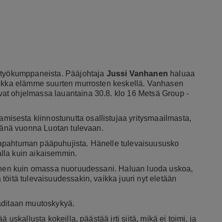
istyökumppaneista. Pääjohtaja
Jussi Vanhanen
haluaa
vaikka elämme suurten murrosten keskellä. Vanhasen
at ohjelmassa lauantaina 30.8. klo 16 Metsä Group -
amisesta kiinnostunutta osallistujaa yritysmaailmasta,
 tänä vuonna Luotan tulevaan.
tapahtuman pääpuhujista. Hänelle tulevaisuususko
valla kuin aikaisemmin.
ainen kuin omassa nuoruudessani. Haluan luoda uskoa,
töitä tulevaisuudessakin, vaikka juuri nyt eletään
aditaan muutoskykyä.
uskallusta kokeilla, päästää irti siitä, mikä ei toimi, ja