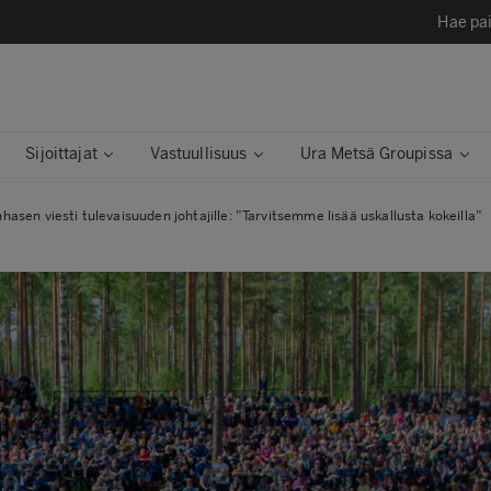
Hae pai
Sijoittajat
Vastuullisuus
Ura Metsä Groupissa
hasen viesti tulevaisuuden johtajille: ”Tarvitsemme lisää uskallusta kokeilla”