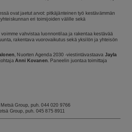
sä ovat jaetut arvot: pitkäjänteinen työ kestävämmän
hteiskunnan eri toimijoiden välille sekä
n voimme vahvistaa luonnontilaa ja rakentaa kestävää
uunta, rakentava vuorovaikutus sekä yksilön ja yhteisön
Salonen
, Nuorten Agenda 2030 -viestintävastaava
Jayla
johtaja
Anni Kovanen
. Paneelin juontaa toimittaja
s, Metsä Group, puh. 044 020 9766
Metsä Group, puh. 045 875 8911