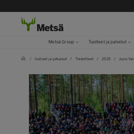
Metsä Group
Tuotteet ja palvelut
/
Uutiset ja julkaisut
/
Tiedotteet
/
2025
/
Jussi Van