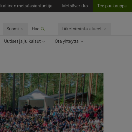
kallinen metsäasiantuntija
Metsäverkko
Tee puukauppa
Suomi
Hae
Liiketoiminta-alueet
Uutiset ja julkaisut
Ota yhteyttä