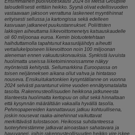
Ensimmäinen puolivuotiskausi 2024 oli Metsä Groupille
taloudellisesti erittäin heikko. Syynä olivat edellisvuoden
vastaavaan jaksoon verrattuna laskeneet myyntihinnat
erityisesti sellussa ja kartongissa sekä edelleen
kasvuaan jatkaneet puukustannukset. Poliittisten
lakkojen aiheuttama liikevoittomenetys katsauskaudelle
oli 60 miljoonaa euroa. Kemin biotuotetehtaan
haihduttamolla tapahtunut kaasuräjähdys aiheutti
vertailukelpoiseen liikevoittoon noin 100 miljoonan
aleneman ennen vakuutuskorvauksia. Synkistä luvuista
huolimatta useissa liiketoiminnoissamme näkyy
myönteistä kehitystä. Sellumarkkina Euroopassa on
toisen neljänneksen aikana ollut vahva ja hintataso
nouseva. Ensikuitukartonkien kysyntätilanne on vuonna
2024 selvästi parantunut viime vuoden ennätysmatalalta
tasolta. Rakennusteollisuuden heikkona jatkuneesta
tilanteesta huolimatta kertopuu on ollut sekä hinnaltaan
että kysynnän määrältään vakaalla hyvällä tasolla.
Pehmopapereiden kannattavuus jatkuu kohtuullisena,
joskin nousevat raaka-ainehinnat vaikuttavat
merkittävästi tulostasoon. Heikossa suhdanteessa
tuoteryhmistämme jatkavat ainoastaan sahatavara ja
havuvaneri, joihin rakennusteollisuuden heikko vire iskee