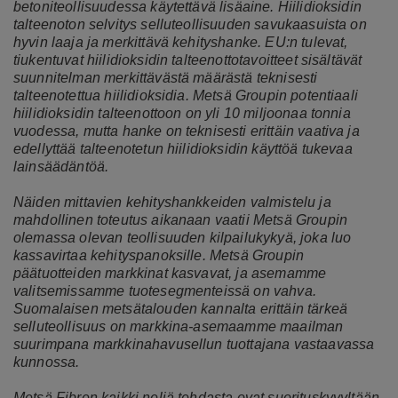
betoniteollisuudessa käytettävä lisäaine. Hiilidioksidin
talteenoton selvitys selluteollisuuden savukaasuista on
hyvin laaja ja merkittävä kehityshanke. EU:n tulevat,
tiukentuvat hiilidioksidin talteenottotavoitteet sisältävät
suunnitelman merkittävästä määrästä teknisesti
talteenotettua hiilidioksidia. Metsä Groupin potentiaali
hiilidioksidin talteenottoon on yli 10 miljoonaa tonnia
vuodessa, mutta hanke on teknisesti erittäin vaativa ja
edellyttää talteenotetun hiilidioksidin käyttöä tukevaa
lainsäädäntöä.
Näiden mittavien kehityshankkeiden valmistelu ja
mahdollinen toteutus aikanaan vaatii Metsä Groupin
olemassa olevan teollisuuden kilpailukykyä, joka luo
kassavirtaa kehityspanoksille. Metsä Groupin
päätuotteiden markkinat kasvavat, ja asemamme
valitsemissamme tuotesegmenteissä on vahva.
Suomalaisen metsätalouden kannalta erittäin tärkeä
selluteollisuus on markkina-asemaamme maailman
suurimpana markkinahavusellun tuottajana vastaavassa
kunnossa.
Metsä Fibren kaikki neljä tehdasta ovat suorituskyvyltään