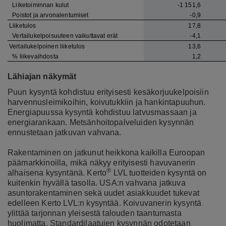
Liiketoiminnan kulut
-1 151,6
Poistot ja arvonalentumiset
-0,9
Liiketulos
17,8
Vertailukelpoisuuteen vaikuttavat erät
-4,1
Vertailukelpoinen liiketulos
13,6
% liikevaihdosta
1,2
Lähiajan näkymät
Puun kysyntä kohdistuu erityisesti kesäkorjuukelpoisiin
harvennusleimikoihin, koivutukkiin ja hankintapuuhun.
Energiapuussa kysyntä kohdistuu latvusmassaan ja
energiarankaan. Metsänhoitopalveluiden kysynnän
ennustetaan jatkuvan vahvana.
Rakentaminen on jatkunut heikkona kaikilla Euroopan
päämarkkinoilla, mikä näkyy erityisesti havuvanerin
®
alhaisena kysyntänä. Kerto
LVL tuotteiden kysyntä on
kuitenkin hyvällä tasolla. USA:n vahvana jatkuva
asuntorakentaminen sekä uudet asiakkuudet tukevat
edelleen Kerto LVL:n kysyntää. Koivuvanerin kysyntä
ylittää tarjonnan yleisestä talouden taantumasta
huolimatta. Standardilaatujen kysynnän odotetaan