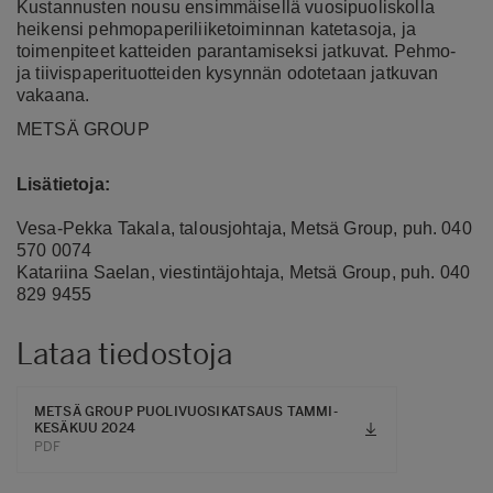
Kustannusten nousu ensimmäisellä vuosipuoliskolla
heikensi pehmopaperiliiketoiminnan katetasoja, ja
toimenpiteet katteiden parantamiseksi jatkuvat. Pehmo-
ja tiivispaperituotteiden kysynnän odotetaan jatkuvan
vakaana.
METSÄ GROUP
Lisätietoja:
Vesa-Pekka Takala, talousjohtaja, Metsä Group, puh. 040
570 0074
Katariina Saelan, viestintäjohtaja, Metsä Group, puh. 040
829 9455
Lataa tiedostoja
METSÄ GROUP PUOLIVUOSIKATSAUS TAMMI-
KESÄKUU 2024
PDF