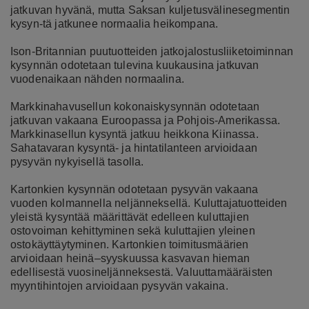
jatkuvan hyvänä, mutta Saksan kuljetusvälinesegmentin
kysyn-tä jatkunee normaalia heikompana.
Ison-Britannian puutuotteiden jatkojalostusliiketoiminnan
kysynnän odotetaan tulevina kuukausina jatkuvan
vuodenaikaan nähden normaalina.
Markkinahavusellun kokonaiskysynnän odotetaan
jatkuvan vakaana Euroopassa ja Pohjois-Amerikassa.
Markkinasellun kysyntä jatkuu heikkona Kiinassa.
Sahatavaran kysyntä- ja hintatilanteen arvioidaan
pysyvän nykyisellä tasolla.
Kartonkien kysynnän odotetaan pysyvän vakaana
vuoden kolmannella neljänneksellä. Kuluttajatuotteiden
yleistä kysyntää määrittävät edelleen kuluttajien
ostovoiman kehittyminen sekä kuluttajien yleinen
ostokäyttäytyminen. Kartonkien toimitusmäärien
arvioidaan heinä–syyskuussa kasvavan hieman
edellisestä vuosineljänneksestä. Valuuttamääräisten
myyn
tihintojen arvioidaan pysyvän vakaina.