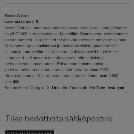
Metsä Group
www.metsagroup.fi
Metsä Groupin juuret ovat suomalaisessa metsässä – emoyhtiömme
on yli 90 000 metsänomistajan Metsäliitto Osuuskunta. Valmistamme
puusta tuotteita, joita ihmiset tarvitsevat arjessaan ympäri maailman.
Keskitymme puunhankintaan ja metsäpalveluihin, puutuotteisiin,
selluun ja kartonkeihin sekä pehmo- ja tiivispapereihin. Olemme
sitoutuneet uudistavaan metsätalouteen, joka vahvistaa
metsäluonnon tilaa mitatusti. Edistämme monimuotoista,
yhdenvertaista ja mukaan ottavaa kulttuuria. Vuonna 2023
liikevaihtomme oli 6,1 miljardia euroa ja työllistämme noin 9 500
henkilöä.
Seuraa Metsä Groupia:
X
LinkedIn
Facebook
YouTube
Instagram
Tilaa tiedotteita sähköpostiisi