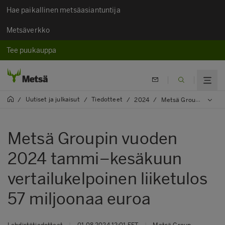
Hae paikallinen metsäasiantuntija
Metsäverkko
Tee puukauppa
Uutiset ja julkaisut
Tiedotteet
/
/
/
2024
/
Metsä Groupin vuoden 2024 tammi–kesäkuun vertailukelpoinen liiketulos 57 miljoonaa euroa
Metsä Groupin vuoden
2024 tammi–kesäkuun
vertailukelpoinen liiketulos
57 miljoonaa euroa
Lehdistötiedotteet
|
01.08.2024 12:01 EET
|
Metsä Group