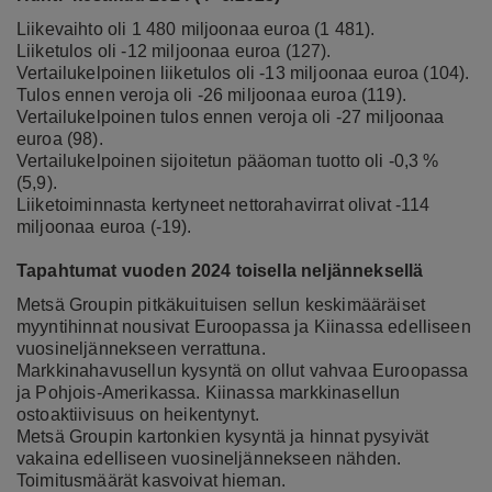
Liikevaihto oli 1 480 miljoonaa euroa (1 481).
Liiketulos oli -12 miljoonaa euroa (127).
Vertailukelpoinen liiketulos oli -13 miljoonaa euroa (104).
Tulos ennen veroja oli -26 miljoonaa euroa (119).
Vertailukelpoinen tulos ennen veroja oli -27 miljoonaa
euroa (98).
Vertailukelpoinen sijoitetun pääoman tuotto oli -0,3 %
(5,9).
Liiketoiminnasta kertyneet nettorahavirrat olivat -114
miljoonaa euroa (-19).
Tapahtumat vuoden 2024 toisella neljänneksellä
Metsä Groupin pitkäkuituisen sellun keskimääräiset
myyntihinnat nousivat Euroopassa ja Kiinassa edelliseen
vuosineljännekseen verrattuna.
Markkinahavusellun kysyntä on ollut vahvaa Euroopassa
ja Pohjois-Amerikassa. Kiinassa markkinasellun
ostoaktiivisuus on heikentynyt.
Metsä Groupin kartonkien kysyntä ja hinnat pysyivät
vakaina edelliseen vuosineljännekseen nähden.
Toimitusmäärät kasvoivat hieman.