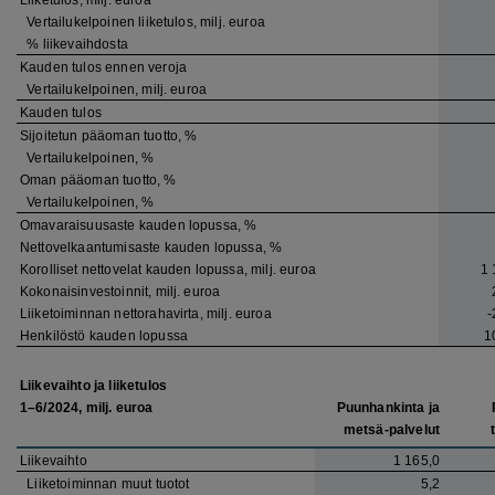
Vertailukelpoinen liiketulos, milj. euroa
% liikevaihdosta
Kauden tulos ennen veroja
Vertailukelpoinen, milj. euroa
Kauden tulos
Sijoitetun pääoman tuotto, %
Vertailukelpoinen, %
Oman pääoman tuotto, %
Vertailukelpoinen, %
Omavaraisuusaste kauden lopussa, %
Nettovelkaantumisaste kauden lopussa, %
Korolliset nettovelat kauden lopussa, milj. euroa
1 
Kokonaisinvestoinnit, milj. euroa
Liiketoiminnan nettorahavirta, milj. euroa
-
Henkilöstö kauden lopussa
1
Liikevaihto ja liiketulos
1–6/2024, milj. euroa
Puunhankinta ja
metsä-palvelut
Liikevaihto
1 165,0
Liiketoiminnan muut tuotot
5,2