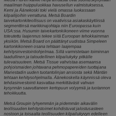
maailman huippuluokkaa havusellun valmistuksessa,
Kemi ja Äänekoski toki vielä omassa luokassaan
kilpailijoihin verrattuna. Metsä Boardin
taivekartonkiteollisuus on vaativissa asiakaskäytöissä
segmenttinsä markkinajohtaja niin Euroopassa kuin
USA:ssa. Husumin taivekartonkikoneen viime vuonna
toteutettu laajennus tekee siitä Euroopan tehokkaimman
yksikön. Metsä Board on päättänyt uudistaa Simpeleen
kartonkikoneen osana tehtaan laajempaa
kehitysinvestointiohjelmaa. Sillä varmistetaan toiminnan
laadullinen ja taloudellinen kilpailukyky pitkälle
tulevaisuuteen. Metsä Tissue vahvistaa asemaansa
pohjoismaiden johtavana pehmopapereiden tuottajana
Mariestadin uuden tuotantolinjan ansiosta sekä Mäntän
tehtaan kehitysohjelmalla. Äänekoskella käynnissä oleva
tehdasinvestointi kasvattaa merkittävästi vahvan
kysynnän saavuttaneen kertopuun volyymiä ja tuotannon
tehokkuutta.
Metsä Groupin lyhyemmän ja pidemmän aikavälin
teollisuuden kehitystoimet kohdistuvat jalostusasteen
nostoon ja toisaalta teollisuuden kilpailukyvyn edelleen