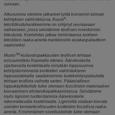
suoraan.
Alkuvuonna olemme jatkaneet työtä konsernin tulevan
®
kehityksen valmistelussa. Kuura
-
tekstiilikuituhankkeemme on siirtynyt seuraavaan
vaiheeseen, jossa selvitämme teollisen investoinnin
toteutusta. Koetehdas jatkaa toimintaansa tuottaen
tekstiilien raaka-ainetta markkinoille asiakaspalautteen
saamiseksi.
TM
Muoto
-kuituvalupakkausten teollisen tehtaan
esisuunnittelu Raumalle etenee. Äänekoskella
sijaitsevalla koetehtaalla siirrytään loppuvuonna
kehitystoiminnasta tuotteiden valmistukseen
loppuasiakkaille saadaksemme tuotekehityspalautetta
tehtaan teollista vaihetta varten. Pääasiallinen
loppukäyttökohde tulee olemaan fossiilisten materiaalien
korvaaminen elintarvikepakkaamisessa. Selvitämme
myös ligniinin tuotteistamista Äänekoskelle
rakennettavalla koetehtaalla. Ligniinillä voidaan korvata
useiden kemianteollisuuden tuotteiden fossiilisia raaka-
aineita. Ensimmäinen sovelluskohde tulee olemaan