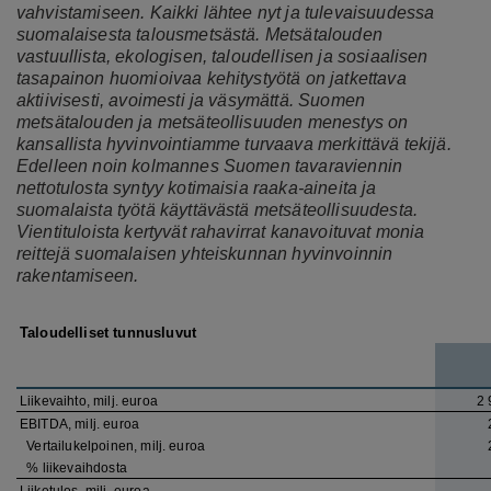
vahvistamiseen. Kaikki lähtee nyt ja tulevaisuudessa
suomalaisesta talousmetsästä. Metsätalouden
vastuullista, ekologisen, taloudellisen ja sosiaalisen
tasapainon huomioivaa kehitystyötä on jatkettava
aktiivisesti, avoimesti ja väsymättä. Suomen
metsätalouden ja metsäteollisuuden menestys on
kansallista hyvinvointiamme turvaava merkittävä tekijä.
Edelleen noin kolmannes Suomen tavaraviennin
nettotulosta syntyy kotimaisia raaka-aineita ja
suomalaista työtä käyttävästä metsäteollisuudesta.
Vientituloista kertyvät rahavirrat kanavoituvat monia
reittejä suomalaisen yhteiskunnan hyvinvoinnin
rakentamiseen.
Taloudelliset tunnusluvut
Liikevaihto, milj. euroa
2 
EBITDA, milj. euroa
Vertailukelpoinen, milj. euroa
% liikevaihdosta
Liiketulos, milj. euroa