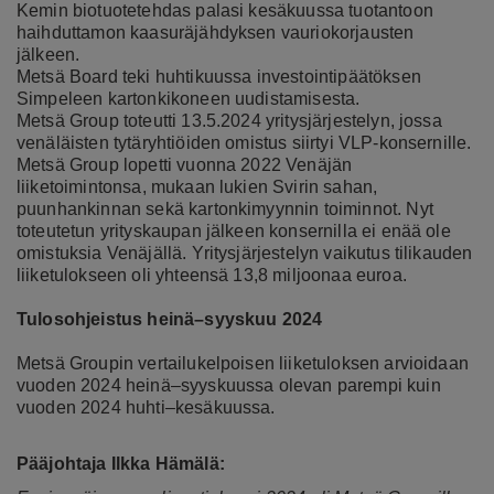
Kemin biotuotetehdas palasi kesäkuussa tuotantoon
haihduttamon kaasuräjähdyksen vauriokorjausten
jälkeen.
Metsä Board teki huhtikuussa investointipäätöksen
Simpeleen kartonkikoneen uudistamisesta.
Metsä Group toteutti 13.5.2024 yritysjärjestelyn, jossa
venäläisten tytäryhtiöiden omistus siirtyi VLP-konsernille.
Metsä Group lopetti vuonna 2022 Venäjän
liiketoimintonsa, mukaan lukien Svirin sahan,
puunhankinnan sekä kartonkimyynnin toiminnot. Nyt
toteutetun yrityskaupan jälkeen konsernilla ei enää ole
omistuksia Venäjällä. Yritysjärjestelyn vaikutus tilikauden
liiketulokseen oli yhteensä 13,8 miljoonaa euroa.
Tulosohjeistus heinä–syyskuu 2024
Metsä Groupin vertailukelpoisen liiketuloksen arvioidaan
vuoden 2024 heinä–syyskuussa olevan parempi kuin
vuoden 2024 huhti–kesäkuussa.
Pääjohtaja Ilkka Hämälä: