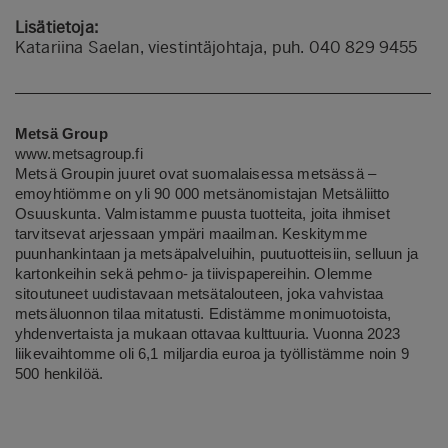
Lisätietoja:
Katariina Saelan, viestintäjohtaja, puh. 040 829 9455
Metsä Group
www.metsagroup.fi
Metsä Groupin juuret ovat suomalaisessa metsässä –
emoyhtiömme on yli 90 000 metsänomistajan Metsäliitto
Osuuskunta. Valmistamme puusta tuotteita, joita ihmiset
tarvitsevat arjessaan ympäri maailman. Keskitymme
puunhankintaan ja metsäpalveluihin, puutuotteisiin, selluun ja
kartonkeihin sekä pehmo- ja tiivispapereihin. Olemme
sitoutuneet uudistavaan metsätalouteen, joka vahvistaa
metsäluonnon tilaa mitatusti. Edistämme monimuotoista,
yhdenvertaista ja mukaan ottavaa kulttuuria. Vuonna 2023
liikevaihtomme oli 6,1 miljardia euroa ja työllistämme noin 9
500 henkilöä.