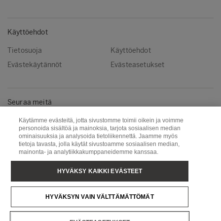
Käyttöehdot
Tietosuoja
Käyttöehdot
Evästekäytännöt
Evästeasetukset
Seuraa meitä
Facebook
Instagram
Käytämme evästeitä, jotta sivustomme toimii oikein ja voimme
personoida sisältöä ja mainoksia, tarjota sosiaalisen median
Linkedin
Youtube
ominaisuuksia ja analysoida tietoliikennettä. Jaamme myös
tietoja tavasta, jolla käytät sivustoamme sosiaalisen median,
mainonta- ja analytiikkakumppaneidemme kanssaa.
Metsä Wood
Metsä Fibre
HYVÄKSY KAIKKI EVÄSTEET
Metsä Forest
Metsä Board
HYVÄKSYN VAIN VÄLTTÄMÄTTÖMÄT
Metsä Tissue
Metsä Spring