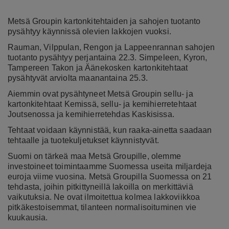
Metsä Groupin kartonkitehtaiden ja sahojen tuotanto
pysähtyy käynnissä olevien lakkojen vuoksi.
Rauman, Vilppulan, Rengon ja Lappeenrannan sahojen
tuotanto pysähtyy perjantaina 22.3. Simpeleen, Kyron,
Tampereen Takon ja Äänekosken kartonkitehtaat
pysähtyvät arviolta maanantaina 25.3.
Aiemmin ovat pysähtyneet Metsä Groupin sellu- ja
kartonkitehtaat Kemissä, sellu- ja kemihierretehtaat
Joutsenossa ja kemihierretehdas Kaskisissa.
Tehtaat voidaan käynnistää, kun raaka-ainetta saadaan
tehtaalle ja tuotekuljetukset käynnistyvät.
Suomi on tärkeä maa Metsä Groupille, olemme
investoineet toimintaamme Suomessa useita miljardeja
euroja viime vuosina. Metsä Groupilla Suomessa on 21
tehdasta, joihin pitkittyneillä lakoilla on merkittäviä
vaikutuksia. Ne ovat ilmoitettua kolmea lakkoviikkoa
pitkäkestoisemmat, tilanteen normalisoituminen vie
kuukausia.