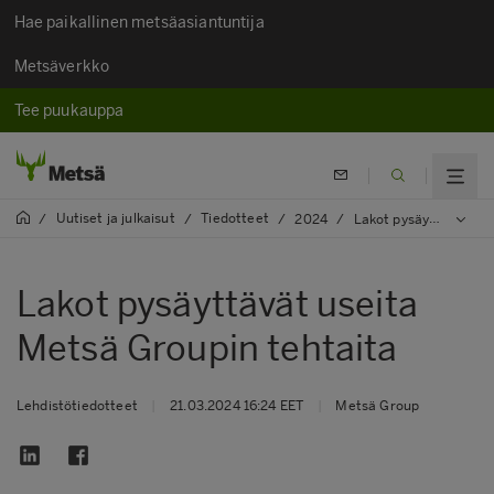
Hae paikallinen metsäasiantuntija
Metsäverkko
Tee puukauppa
Uutiset ja julkaisut
Tiedotteet
/
/
/
2024
/
Lakot pysäyttävät useita Metsä Groupin tehtaita
Lakot pysäyttävät useita
Metsä Groupin tehtaita
Lehdistötiedotteet
|
21.03.2024 16:24 EET
|
Metsä Group