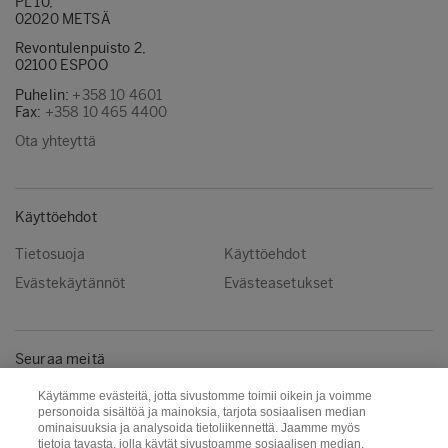
PL 10,
02020 METSÄ
Revontulenpuisto 2,
02100 ESPOO
Puhelin:
+358 10 4601
Fax:
+358 10 465 4400
Ota yhteyttä
Käyttöehdot
Tietosuoja
Käyttöehdot
Evästekäytännöt
Evästeasetukset
Seuraa meitä
Facebook
Instagram
Käytämme evästeitä, jotta sivustomme toimii oikein ja voimme
personoida sisältöä ja mainoksia, tarjota sosiaalisen median
Linkedin
Youtube
ominaisuuksia ja analysoida tietoliikennettä. Jaamme myös
tietoja tavasta, jolla käytät sivustoamme sosiaalisen median,