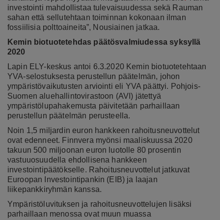
investointi mahdollistaa tulevaisuudessa sekä Rauman
sahan että sellutehtaan toiminnan kokonaan ilman
fossiilisia polttoaineita”, Nousiainen jatkaa.
Kemin biotuotetehdas päätösvalmiudessa syksyllä
2020
Lapin ELY-keskus antoi 6.3.2020 Kemin biotuotetehtaan
YVA-selostuksesta perustellun päätelmän, johon
ympäristövaikutusten arviointi eli YVA päättyi. Pohjois-
Suomen aluehallintovirastoon (AVI) jätettyä
ympäristölupahakemusta päivitetään parhaillaan
perustellun päätelmän perusteella.
Noin 1,5 miljardin euron hankkeen rahoitusneuvottelut
ovat edenneet. Finnvera myönsi maaliskuussa 2020
takuun 500 miljoonan euron luotolle 80 prosentin
vastuuosuudella ehdollisena hankkeen
investointipäätökselle. Rahoitusneuvottelut jatkuvat
Euroopan Investointipankin (EIB) ja laajan
liikepankkiryhmän kanssa.
Ympäristöluvituksen ja rahoitusneuvottelujen lisäksi
parhaillaan menossa ovat muun muassa