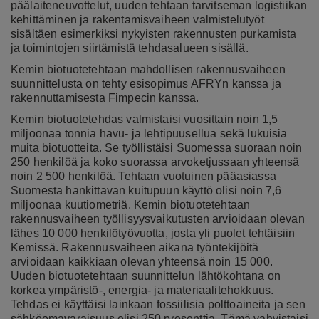
päälaiteneuvottelut, uuden tehtaan tarvitseman logistiikan
kehittäminen ja rakentamisvaiheen valmistelutyöt
sisältäen esimerkiksi nykyisten rakennusten purkamista
ja toimintojen siirtämistä tehdasalueen sisällä.
Kemin biotuotetehtaan mahdollisen rakennusvaiheen
suunnittelusta on tehty esisopimus AFRYn kanssa
ja
rakennuttamisesta Fimpecin kanssa.
Kemin biotuotetehdas valmistaisi vuosittain noin 1,5
miljoonaa tonnia havu- ja lehtipuusellua sekä lukuisia
muita biotuotteita. Se työllistäisi Suomessa suoraan noin
250 henkilöä ja koko suorassa arvoketjussaan yhteensä
noin 2 500 henkilöä. Tehtaan vuotuinen pääasiassa
Suomesta hankittavan kuitupuun käyttö olisi noin 7,6
miljoonaa kuutiometriä. Kemin biotuotetehtaan
rakennusvaiheen työllisyysvaikutusten arvioidaan olevan
lähes 10 000 henkilötyövuotta, josta yli puolet tehtäisiin
Kemissä. Rakennusvaiheen aikana työntekijöitä
arvioidaan kaikkiaan olevan yhteensä noin 15 000.
Uuden biotuotetehtaan suunnittelun lähtökohtana on
korkea ympäristö-, energia- ja materiaalitehokkuus.
Tehdas ei käyttäisi lainkaan fossiilisia polttoaineita ja sen
sähköomavaraisuus olisi 250 prosenttia. Tämä vahvistaisi