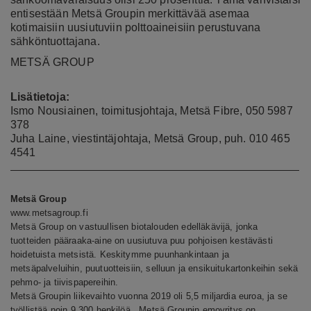
entisestään Metsä Groupin merkittävää asemaa
kotimaisiin uusiutuviin polttoaineisiin perustuvana
sähköntuottajana.
METSÄ GROUP
Lisätietoja:
Ismo Nousiainen, toimitusjohtaja, Metsä Fibre, 0
50 5987
378
Juha Laine, viestintäjohtaja, Metsä Group, puh. 010 465
4541
Metsä Group
www.metsagroup.fi
Metsä Group on vastuullisen biotalouden edelläkävijä, jonka
tuotteiden pääraaka-aine on uusiutuva puu pohjoisen kestävästi
hoidetuista metsistä. Keskitymme puunhankintaan ja
metsäpalveluihin, puutuotteisiin, selluun ja ensikuitukartonkeihin sekä
pehmo- ja tiivispapereihin.
Metsä Groupin liikevaihto vuonna 2019 oli 5,5 miljardia euroa, ja se
työllistää noin 9 300 henkilöä. Metsä Groupin emoyritys on