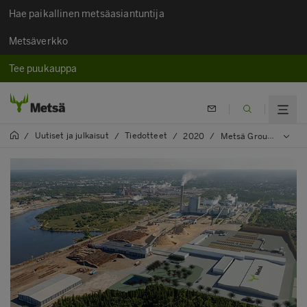
Hae paikallinen metsäasiantuntija
Metsäverkko
Tee puukauppa
Uutiset ja julkaisut
Tiedotteet
/
/
/
2020
/
Metsä Groupin suomalaiset investointihankkeet etenevät - Raumalle rakennetaan maailman modernein saha