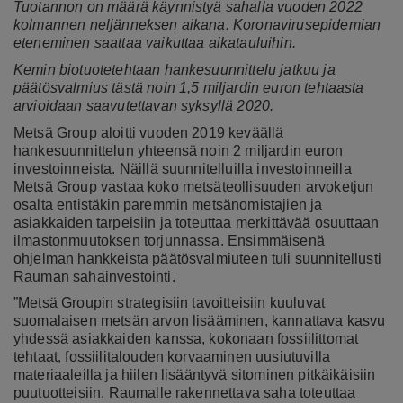
Tuotannon on määrä käynnistyä sahalla vuoden 2022
kolmannen neljänneksen aikana. Koronavirusepidemian
eteneminen saattaa vaikuttaa aikatauluihin.
Kemin biotuotetehtaan hankesuunnittelu jatkuu ja
päätösvalmius tästä noin 1,5 miljardin euron tehtaasta
arvioidaan saavutettavan syksyllä 2020.
Metsä Group aloitti vuoden 2019 keväällä
hankesuunnittelun yhteensä noin 2 miljardin euron
investoinneista. Näillä suunnitelluilla investoinneilla
Metsä Group vastaa koko metsäteollisuuden arvoketjun
osalta entistäkin paremmin metsänomistajien ja
asiakkaiden tarpeisiin ja toteuttaa merkittävää osuuttaan
ilmastonmuutoksen torjunnassa. Ensimmäisenä
ohjelman hankkeista päätösvalmiuteen tuli suunnitellusti
Rauman sahainvestointi.
”Metsä Groupin strategisiin tavoitteisiin kuuluvat
suomalaisen metsän arvon lisääminen, kannattava kasvu
yhdessä asiakkaiden kanssa, kokonaan fossiilittomat
tehtaat
fossiilitalouden korvaaminen uusiutuvilla
,
materiaaleilla ja hiilen lisääntyvä sitominen pitkäikäisiin
puutuotteisiin. Raumalle rakennettava saha toteuttaa