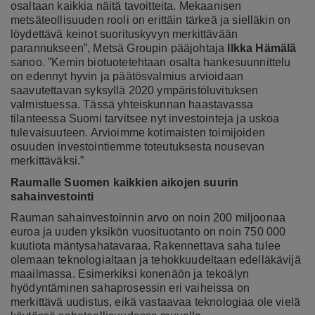
osaltaan kaikkia näitä tavoitteita. Mekaanisen
metsäteollisuuden rooli on erittäin tärkeä ja sielläkin on
löydettävä keinot suorituskyvyn merkittävään
parannukseen”, Metsä Groupin pääjohtaja
Ilkka Hämälä
sanoo. ”Kemin biotuotetehtaan osalta hankesuunnittelu
on edennyt hyvin ja päätösvalmius arvioidaan
saavutettavan syksyllä 2020 ympäristöluvituksen
valmistuessa. Tässä yhteiskunnan haastavassa
tilanteessa Suomi tarvitsee nyt investointeja ja uskoa
tulevaisuuteen. Arvioimme kotimaisten toimijoiden
osuuden investointiemme toteutuksesta nousevan
merkittäväksi.”
Raumalle Suomen kaikkien aikojen suurin
sahainvestointi
Rauman sahainvestoinnin arvo on noin 200 miljoonaa
euroa ja uuden yksikön vuosituotanto on noin 750 000
kuutiota mäntysahatavaraa. Rakennettava saha tulee
olemaan teknologialtaan ja tehokkuudeltaan edelläkävijä
maailmassa.
Esimerkiksi konenäön ja tekoälyn
hyödyntäminen sahaprosessin eri vaiheissa on
merkittävä uudistus, eikä vastaavaa teknologiaa ole vielä