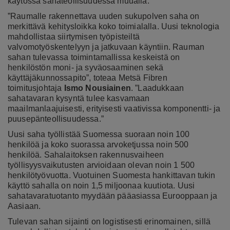
käytössä sahateollisuudessa muualla.
”Raumalle rakennettava uuden sukupolven saha on
merkittävä kehitysloikka koko toimialalla. Uusi teknologia
mahdollistaa siirtymisen työpisteiltä
valvomotyöskentelyyn ja jatkuvaan käyntiin. Rauman
sahan tulevassa toimintamallissa keskeistä on
henkilöstön moni- ja syväosaaminen sekä
käyttäjäkunnossapito”, toteaa Metsä Fibren
toimitusjohtaja
Ismo Nousiainen
.
”Laadukkaan
sahatavaran kysyntä tulee kasvamaan
maailmanlaajuisesti, erityisesti vaativissa komponentti- ja
puusepänteollisuudessa.”
Uusi saha työllistää Suomessa suoraan noin 100
henkilöä ja koko suorassa arvoketjussa noin 500
henkilöä. Sahalaitoksen rakennusvaiheen
työllisyysvaikutusten arvioidaan olevan noin 1 500
henkilötyövuotta. Vuotuinen Suomesta hankittavan tukin
käyttö sahalla on noin 1,5 miljoonaa kuutiota. Uusi
sahatavaratuotanto myydään pääasiassa Eurooppaan ja
Aasiaan.
Tulevan sahan sijainti on logistisesti erinomainen, sillä