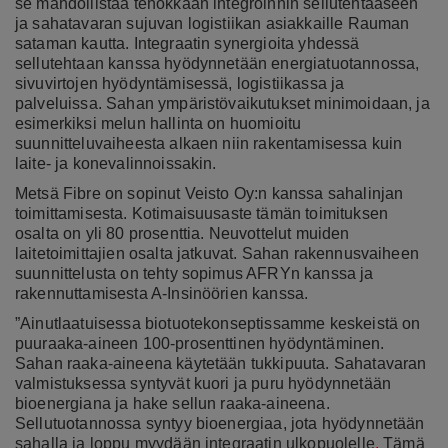
se mahdollistaa tehokkaan integroinnin sellutehtaaseen
ja sahatavaran sujuvan logistiikan asiakkaille Rauman
sataman kautta. Integraatin synergioita yhdessä
sellutehtaan kanssa hyödynnetään energiatuotannossa,
sivuvirtojen hyödyntämisessä, logistiikassa ja
palveluissa. Sahan ympäristövaikutukset minimoidaan, ja
esimerkiksi melun hallinta on huomioitu
suunnitteluvaiheesta alkaen niin rakentamisessa kuin
laite- ja konevalinnoissakin.
Metsä Fibre on sopinut Veisto Oy:n kanssa sahalinjan
toimittamisesta. Kotimaisuusaste tämän toimituksen
osalta on yli 80 prosenttia. Neuvottelut muiden
laitetoimittajien osalta jatkuvat. Sahan rakennusvaiheen
suunnittelusta on tehty sopimus AFRYn kanssa ja
rakennuttamisesta A-Insinöörien kanssa.
”Ainutlaatuisessa biotuotekonseptissamme keskeistä on
puuraaka-aineen 100-prosenttinen hyödyntäminen.
Sahan raaka-aineena käytetään tukkipuuta. Sahatavaran
valmistuksessa syntyvät kuori ja puru hyödynnetään
bioenergiana ja hake sellun raaka-aineena.
Sellutuotannossa syntyy bioenergiaa, jota hyödynnetään
sahalla ja loppu myydään integraatin ulkopuolelle
.
Tämä