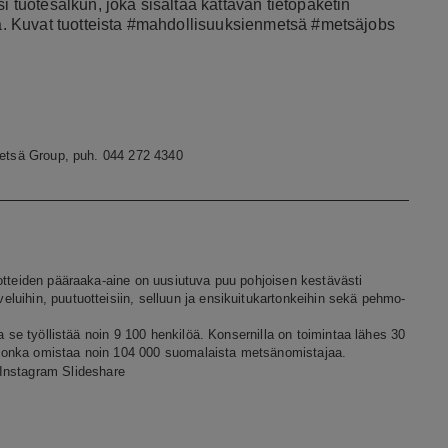
i tuotesalkun, joka sisältää kattavan tietopaketin
ta. Kuvat
tuotteista
#mahdollisuuksienmetsä #metsäjobs
 Metsä Group, puh. 044 272 4340
otteiden pääraaka-aine on uusiutuva puu pohjoisen kestävästi
uihin, puutuotteisiin, selluun ja ensikuitukartonkeihin sekä pehmo-
a se työllistää noin 9 100 henkilöä. Konsernilla on toimintaa lähes 30
jonka omistaa noin 104 000 suomalaista metsänomistajaa.
Instagram
Slideshare