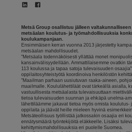
Metsä Group osallistuu jälleen valtakunnallisee
metsäalan koulutus- ja työmahdollisuuksia konkr
koulukampanjaan.
Ensimmäisen kerran vuonna 2013 järjestetty kampa
metsäalan mahdollisuudet.
”Metsäala todennäköisesti yllättää monet monipuolis
kansainvälisyydellään. Ammattilaisemme ovatkin tärk
113 koulussa ja tapaa satoja tulevaisuuden osaaji
oppilaitosyhteistyötä koordinoiva henkilöstön kehit
”Maailman parhaan uusiutuvan raaka-aineen, pohjoi
maailmalle. Koululähettiläät ovat tärkeällä asialla, 
vastuullisesta metsäalasta tulevaisuuttaan miettiväll
tietoa tulevaisuuden suunnan ja ehkäpä unelma-ammat
lähettiläämme jakavat tietoa myös omista koulutus- j
oppilaita ja jäävät heille mieleen hyvinä esimerkkein
Metsäteollisuus työllistää jatkossakin osaajia eri koul
ennätysmäärä työntekijöitä eläkkeelle. Lisäksi tuleva
kehittymismahdollisuuksia eri puolelle Suomea.