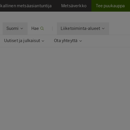
kallinen metsäasiantuntija
Metsäverkko
Tee puukauppa
Suomi
Hae
Liiketoiminta-alueet
Uutiset ja julkaisut
Ota yhteyttä