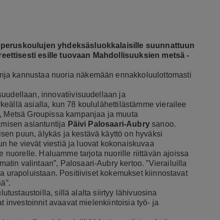
n peruskoulujen yhdeksäsluokkalaisille suunnattuun
eettisesti esille tuovaan Mahdollisuuksien metsä -
nja kannustaa nuoria näkemään ennakkoluulottomasti
uudellaan, innovatiivisuudellaan ja
eällä asialla, kun 78 koululähettilästämme vierailee
a”, Metsä Groupissa kampanjaa ja muuta
tämisen asiantuntija
Päivi Palosaari-Aubry
sanoo.
sen puun, älykäs ja kestävä käyttö on hyväksi
kun he vievät viestiä ja luovat kokonaiskuvaa
e nuorelle. Haluamme tarjota nuorille riittävän ajoissa
in valintaan”, Palosaari-Aubry kertoo. ”Vierailuilla
a urapoluistaan. Positiiviset kokemukset kiinnostavat
ä”.
utustaustoilla, sillä alalta siirtyy lähivuosina
t investoinnit avaavat mielenkiintoisia työ- ja