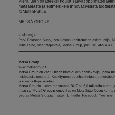
Vierailujen päätteeksi koulut saavat oppimateriaaliks
metsäalasta ja esimerkkejä innovatiivisista tuotteis
@MetsaPuhuu
METSÄ GROUP
Lisätietoja:
Päivi Palosaari-Aubry, henkilöstön kehittämisen asiantuntija,
Juha Laine, viestintäjohtaja, Metsä Group, puh. 010 465 4541
Metsä Group
www.metsagroup.fi
Metsä Group on vastuullisen biotalouden edelläkävijä, jonka tu
hoidetuista metsistä. Keskitymme puunhankintaan ja metsäpalvel
ja ruoanlaittopapereihin.
Metsä Groupin liikevaihto vuonna 2017 oli 5,0 miljardia euroa, j
maassa. Metsä Groupin emoyritys on Metsäliitto Osuuskunta, 
Seuraa Metsä Groupia:
Twitter
LinkedIn
Facebook
YouTube