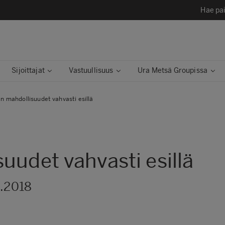
Hae pai
Sijoittajat
Vastuullisuus
Ura Metsä Groupissa
n mahdollisuudet vahvasti esillä
uudet vahvasti esillä
1.2018