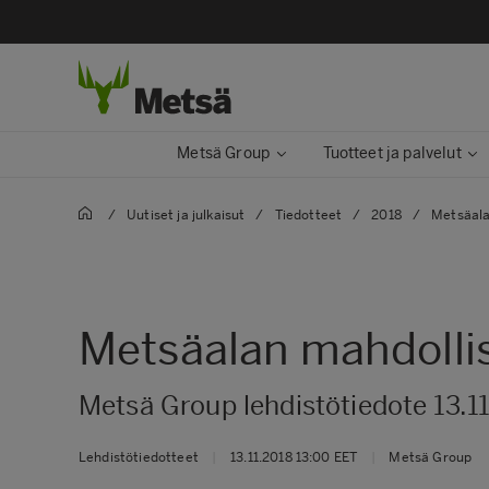
Metsä Group
Tuotteet ja palvelut
/
Uutiset ja julkaisut
/
Tiedotteet
/
2018
/
Metsäala
Metsäalan mahdollis
Metsä Group lehdistötiedote 13.1
Lehdistötiedotteet
|
13.11.2018 13:00 EET
|
Metsä Group