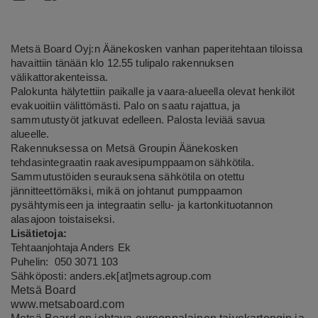
Metsä Board Oyj:n Äänekosken vanhan paperitehtaan tiloissa
havaittiin tänään klo 12.55 tulipalo rakennuksen
välikattorakenteissa.
Palokunta hälytettiin paikalle ja vaara-alueella olevat henkilöt
evakuoitiin välittömästi. Palo on saatu rajattua, ja
sammutustyöt jatkuvat edelleen. Palosta leviää savua
alueelle.
Rakennuksessa on Metsä Groupin Äänekosken
tehdasintegraatin raakavesipumppaamon sähkötila.
Sammutustöiden seurauksena sähkötila on otettu
jännitteettömäksi, mikä on johtanut pumppaamon
pysähtymiseen ja integraatin sellu- ja kartonkituotannon
alasajoon toistaiseksi.
Lisätietoja:
Tehtaanjohtaja Anders Ek
Puhelin: 050 3071 103
Sähköposti: anders.ek[at]metsagroup.com
Metsä Board
www.metsaboard.com