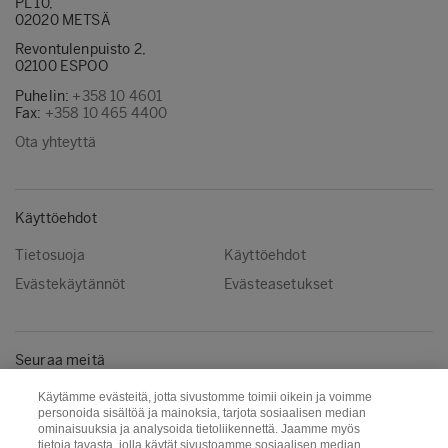
PL 10,
02020 METSÄ
Revontulenpuisto 2,
02100 ESPOO
Puhelin:
+358 10 4601
Fax:
+358 10 465 4400
Ota yhteyttä
Käyttöehdot
Tietosuoja
Käyttöehdot
Evästekäytännöt
Evästeasetukset
Seuraa meitä
Facebook
Instagram
Käytämme evästeitä, jotta sivustomme toimii oikein ja voimme
personoida sisältöä ja mainoksia, tarjota sosiaalisen median
Linkedin
Youtube
ominaisuuksia ja analysoida tietoliikennettä. Jaamme myös
tietoja tavasta, jolla käytät sivustoamme sosiaalisen median,