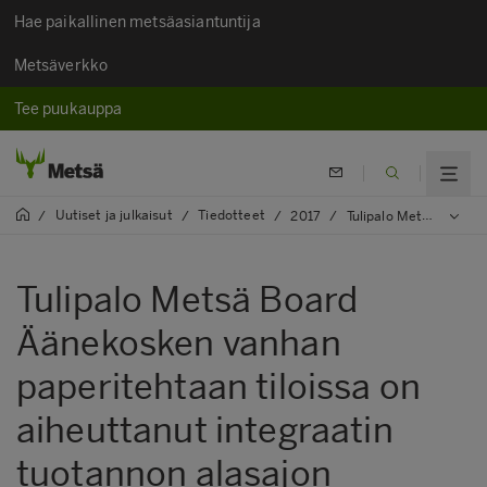
Hae paikallinen metsäasiantuntija
Metsäverkko
Tee puukauppa
Uutiset ja julkaisut
Tiedotteet
/
/
/
2017
/
Tulipalo Metsä Board Äänekosken vanhan paperitehtaan tiloissa on aiheuttanut integraatin tuotannon alasajon toistaiseksi
Tulipalo Metsä Board
Äänekosken vanhan
paperitehtaan tiloissa on
aiheuttanut integraatin
tuotannon alasajon