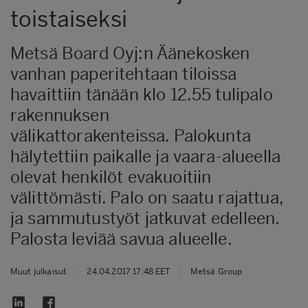
toistaiseksi
Metsä Board Oyj:n Äänekosken
vanhan paperitehtaan tiloissa
havaittiin tänään klo 12.55 tulipalo
rakennuksen
välikattorakenteissa. Palokunta
hälytettiin paikalle ja vaara-alueella
olevat henkilöt evakuoitiin
välittömästi. Palo on saatu rajattua,
ja sammutustyöt jatkuvat edelleen.
Palosta leviää savua alueelle.
Muut julkaisut
|
24.04.2017 17:48 EET
|
Metsä Group