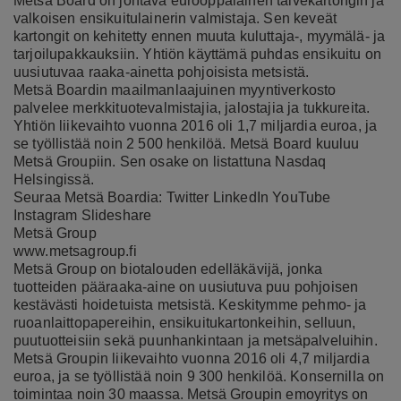
Metsä Board on johtava eurooppalainen taivekartongin ja
valkoisen ensikuitulainerin valmistaja. Sen keveät
kartongit on kehitetty ennen muuta kuluttaja-, myymälä- ja
tarjoilupakkauksiin. Yhtiön käyttämä puhdas ensikuitu on
uusiutuvaa raaka-ainetta pohjoisista metsistä.
Metsä Boardin maailmanlaajuinen myyntiverkosto
palvelee merkkituotevalmistajia, jalostajia ja tukkureita.
Yhtiön liikevaihto vuonna 2016 oli 1,7 miljardia euroa, ja
se työllistää noin 2 500 henkilöä. Metsä Board kuuluu
Metsä Groupiin. Sen osake on listattuna Nasdaq
Helsingissä.
Seuraa Metsä Boardia:
Twitter
LinkedIn
YouTube
Instagram
Slideshare
Metsä Group
www.metsagroup.fi
Metsä Group on biotalouden edelläkävijä, jonka
tuotteiden pääraaka-aine on uusiutuva puu pohjoisen
kestävästi hoidetuista metsistä. Keskitymme pehmo- ja
ruoanlaittopapereihin, ensikuitukartonkeihin, selluun,
puutuotteisiin sekä puunhankintaan ja metsäpalveluihin.
Metsä Groupin liikevaihto vuonna 2016 oli 4,7 miljardia
euroa, ja se työllistää noin 9 300 henkilöä. Konsernilla on
toimintaa noin 30 maassa. Metsä Groupin emoyritys on