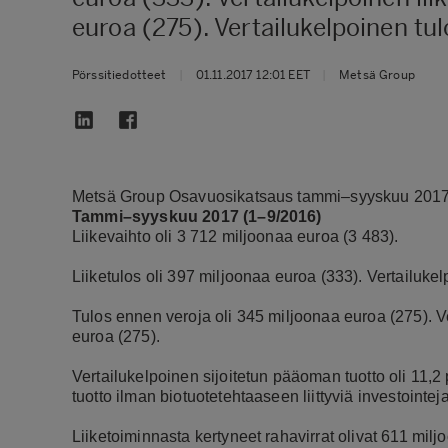
euroa (275). Vertailukelpoinen tu
Pörssitiedotteet
|
01.11.2017 12:01 EET
|
Metsä Group
Metsä Group Osavuosikatsaus tammi–syyskuu 2017 
Tammi–syyskuu 2017 (1–9/2016)
Liikevaihto oli 3 712 miljoonaa euroa (3 483).
Liiketulos oli 397 miljoonaa euroa (333). Vertailukel
Tulos ennen veroja oli 345 miljoonaa euroa (275). V
euroa (275).
Vertailukelpoinen sijoitetun pääoman tuotto oli 11,2
tuotto ilman biotuotetehtaaseen liittyviä investointeja
Liiketoiminnasta kertyneet rahavirrat olivat 611 milj