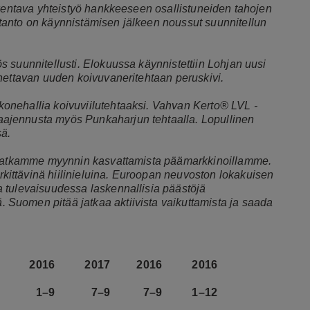
akentava yhteistyö hankkeeseen osallistuneiden tahojen
tanto on käynnistämisen jälkeen noussut suunnitellun
 suunnitellusti. Elokuussa käynnistettiin Lohjan uusi
nettavan uuden koivuvaneritehtaan peruskivi.
onehallia koivuviilutehtaaksi. Vahvan Kerto® LVL -
ajennusta myös Punkaharjun tehtaalla. Lopullinen
ä.
. Jatkamme myynnin kasvattamista päämarkkinoillamme.
ittävinä hiilinieluina. Euroopan neuvoston lokakuisen
 tulevaisuudessa laskennallisia päästöjä
Suomen pitää jatkaa aktiivista vaikuttamista ja saada
2016
2017
2016
2016
1–9
7–9
7–9
1–12