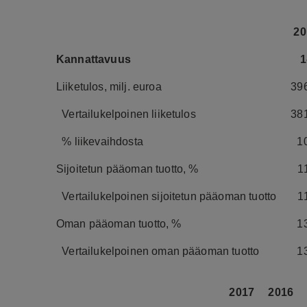
20
Kannattavuus
1
Liiketulos, milj. euroa
39
Vertailukelpoinen liiketulos
38
% liikevaihdosta
1
Sijoitetun pääoman tuotto, %
1
Vertailukelpoinen sijoitetun pääoman tuotto
1
Oman pääoman tuotto, %
1
Vertailukelpoinen oman pääoman tuotto
1
2017
2016