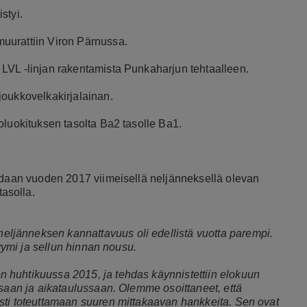
istyi.
uurattiin Viron Pärnussa.
LVL -linjan rakentamista Punkaharjun tehtaalleen.
joukkovelkakirjalainan.
oluokituksen tasolta Ba2 tasolle Ba1.
oidaan vuoden 2017 viimeisellä neljänneksellä olevan
asolla.
jänneksen kannattavuus oli edellistä vuotta parempi.
lyymi ja sellun hinnan nousu.
 huhtikuussa 2015, ja tehdas käynnistettiin elokuun
ssaan ja aikataulussaan. Olemme osoittaneet, että
sti toteuttamaan suuren mittakaavan hankkeita. Sen ovat