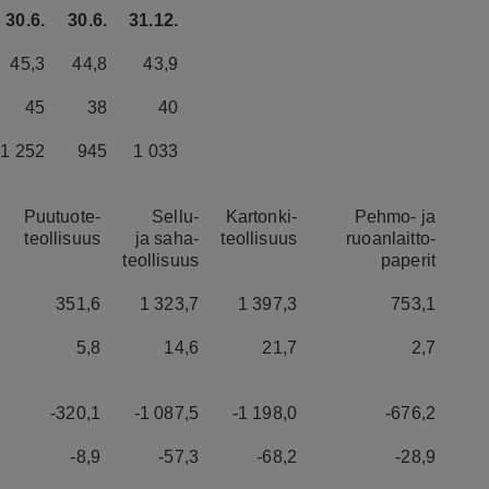
30.6.
30.6.
31.12.
45,3
44,8
43,9
45
38
40
1 252
945
1 033
Puutuote-
Sellu-
Kartonki-
Pehmo- ja
teollisuus
ja saha-
teollisuus
ruoanlaitto-
teollisuus
paperit
351,6
1 323,7
1 397,3
753,1
5,8
14,6
21,7
2,7
-320,1
-1 087,5
-1 198,0
-676,2
-8,9
-57,3
-68,2
-28,9