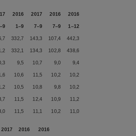
17
2016
2017
2016
2016
–9
1–9
7–9
7–9
1–12
6,7
332,7
143,3
107,4
442,3
1,2
332,1
134,3
102,8
438,6
0,3
9,5
10,7
9,0
9,4
1,6
10,6
11,5
10,2
10,2
1,2
10,5
10,8
9,8
10,2
3,7
11,5
12,4
10,9
11,2
3,0
11,5
11,1
10,2
11,0
2017
2016
2016