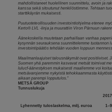
mahdollistaneet huolellinen suunnittelu, avoin ja r
kanssa sekä sitoutunut henkilöstömme. Tehtaan tuo
starttikäyrän mukaisesti.
Puutuoteteollisuuden investointiohjelma etenee myös
Kerto® LVL -linja ja muurattiin Viron Pärnuun raken
Äänekoskella muutetaan parhaillaan vanhaa paperik
kysynnän seurauksena suunnittelemme tuotannon la
investointipäätös tehdään vuoden loppuun menness
Maailmanlaajuiset talousnäkymät ovat positiiviset
Suomen yhä paremmin kasvavat metsät toimivat merk
lulucf-äänestyksen mukaisesti maallemme voi koitua
metsävarojemme nykyistä tehokkaammasta käytöstä. 
aikaan parempi lopputulos.”
METSÄ GROUP
Tunnuslukuja
2017
Lyhennetty tuloslaskelma, milj. euroa
1–9