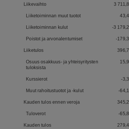
Liikevaihto
3 711,8
Liiketoiminnan muut tuotot
43,4
Liiketoiminnan kulut
-3 179,2
Poistot ja arvonalentumiset
-179,3
Liiketulos
396,7
Osuus osakkuus- ja yhteisyritysten
15,9
tuloksista
Kurssierot
-3,3
Muut rahoitustuotot ja -kulut
-64,1
Kauden tulos ennen veroja
345,2
Tuloverot
-65,8
Kauden tulos
279,4