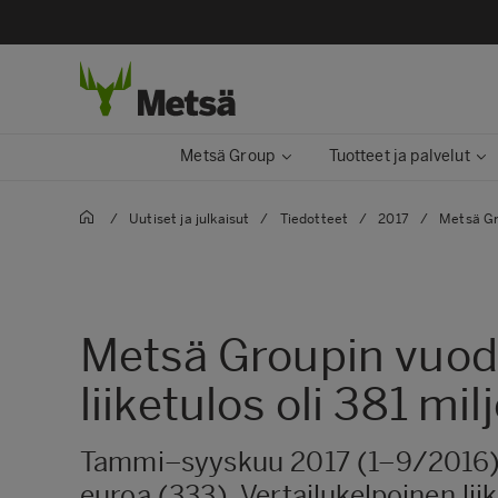
Metsä Group
Tuotteet ja palvelut
/
Uutiset ja julkaisut
/
Tiedotteet
/
2017
/
Metsä Gr
Metsä Groupin vuod
liiketulos oli 381 mi
Tammi–syyskuu 2017 (1–9/2016) Lii
euroa (333). Vertailukelpoinen lii