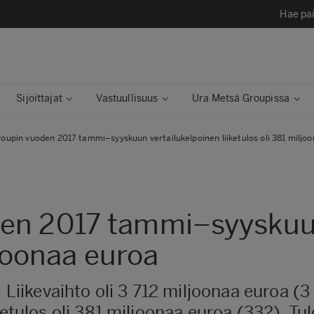
Hae pai
Sijoittajat
Vastuullisuus
Ura Metsä Groupissa
oupin vuoden 2017 tammi–syyskuun vertailukelpoinen liiketulos oli 381 miljo
en 2017 tammi–syyskuun
ljoonaa euroa
kevaihto oli 3 712 miljoonaa euroa (3 4
ketulos oli 381 miljoonaa euroa (332). Tu