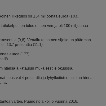
poinen liiketulos oli 134 miljoonaa euroa (103).
rtailukelpoinen tulos ennen veroja oli 100 miljoonaa
 prosenttia (9,8). Vertailukelpoinen sijoitetun pääoman
 oli 13,7 prosenttia (11,1).
joonaa euroa (177).
ellä
oimintansa aikataulun mukaisesti elokuussa.
at nousivat 4 prosenttia ja lyhytkuituisen sellun hinnat
tuna.
otantoa varten. Puunosto alkoi jo vuonna 2016.