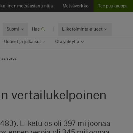
kallinen metsäasiantuntija
Metsäverkko
Tee puukauppa
Suomi
Hae
Liiketoiminta-alueet
Uutiset ja julkaisut
Ota yhteyttä
onaa euroa
 vertailukelpoinen
83). Liiketulos oli 397 miljoonaa
los ennen veroja oli 345 miljoonaa