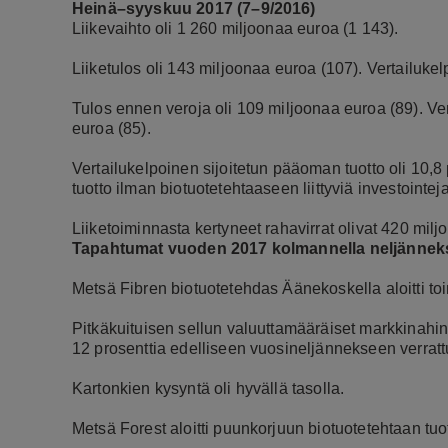
Heinä–syyskuu 2017 (7–9/2016)
Liikevaihto oli 1 260 miljoonaa euroa (1 143).
Liiketulos oli 143 miljoonaa euroa (107). Vertailukel
Tulos ennen veroja oli 109 miljoonaa euroa (89). Ve
euroa (85).
Vertailukelpoinen sijoitetun pääoman tuotto oli 10,8
tuotto ilman biotuotetehtaaseen liittyviä investointeja
Liiketoiminnasta kertyneet rahavirrat olivat 420 mil
Tapahtumat vuoden 2017 kolmannella neljänneks
Metsä Fibren biotuotetehdas Äänekoskella aloitti t
Pitkäkuituisen sellun valuuttamääräiset markkinahinn
12 prosenttia edelliseen vuosineljännekseen verrat
Kartonkien kysyntä oli hyvällä tasolla.
Metsä Forest aloitti puunkorjuun biotuotetehtaan tu