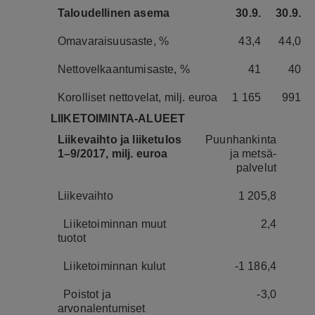
Taloudellinen asema
30.9.
30.9.
Omavaraisuusaste, %
43,4
44,0
Nettovelkaantumisaste, %
41
40
Korolliset nettovelat, milj. euroa
1 165
991
LIIKETOIMINTA-ALUEET
Liikevaihto ja liiketulos
Puunhankinta
1–9/2017, milj. euroa
ja metsä-
palvelut
Liikevaihto
1 205,8
Liiketoiminnan muut
2,4
tuotot
Liiketoiminnan kulut
-1 186,4
Poistot ja
-3,0
arvonalentumiset