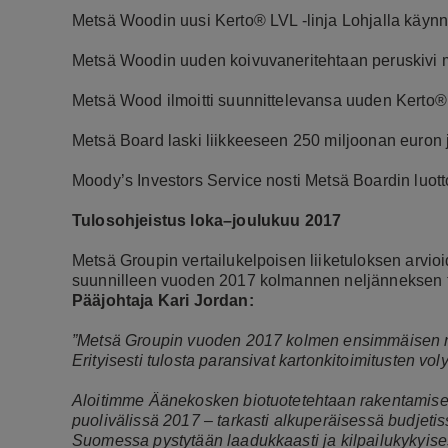
Metsä Woodin uusi Kerto® LVL -linja Lohjalla käynn
Metsä Woodin uuden koivuvaneritehtaan peruskivi m
Metsä Wood ilmoitti suunnittelevansa uuden Kerto® 
Metsä Board laski liikkeeseen 250 miljoonan euron 
Moody’s Investors Service nosti Metsä Boardin luott
Tulosohjeistus loka–joulukuu 2017
Metsä Groupin vertailukelpoisen liiketuloksen arvi
suunnilleen vuoden 2017 kolmannen neljänneksen t
Pääjohtaja Kari Jordan:
”Metsä Groupin vuoden 2017 kolmen ensimmäisen nel
Erityisesti tulosta paransivat kartonkitoimitusten vo
Aloitimme Äänekosken biotuotetehtaan rakentamisen
puolivälissä 2017 – tarkasti alkuperäisessä budjeti
Suomessa pystytään laadukkaasti ja kilpailukykyise