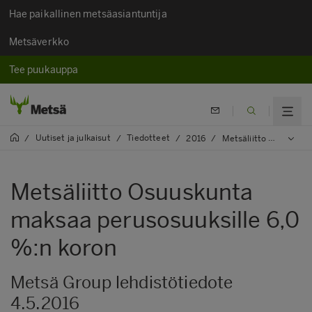
Hae paikallinen metsäasiantuntija
Metsäverkko
Tee puukauppa
Uutiset ja julkaisut
Tiedotteet
/
/
/
2016
/
Metsäliitto Osuuskunta maksaa perusosuuksille 6,0 %:n koron
Metsäliitto Osuuskunta
maksaa perusosuuksille 6,0
%:n koron
Metsä Group lehdistötiedote
4.5.2016