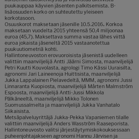
puukauppaa käyvien jäsenten palkitsemista. B-
lisäosuuden korko on suhteutettu yleiseen
korkotasoon.
Osuuskorot maksetaan jäsenille 10.5.2016
.
Korkoa
maksetaan vuodelta 2015 yhteensä 50,4 miljoonaa
euroa (45,7). Maksettava summa vastaa lähes viittä
euroa jokaista jäseneltä 2015 vastaanotettua
puukuutiometriä kohti.
Hallintoneuvoston erovuoroisista jäsenistä uudelleen
valittiin maanviljelijä Antti Jäärni Simosta, maanviljelijä
Petri Kuutti Kouvolasta, agrologi Timo Kässi Uuraisilta,
agronomi Jari Laineenoja Huittisista, maanviljelijä
Jukka Lappalainen Pielavedeltä, MMM, agronomi Jussi
Linnaranta Kuopiosta, maanviljelijä Mårten Malmström
Espoosta, maanviljelijä Antti-Jussi Mikkola
Pälkäneeltä, maanviljelijä Mikko Tolonen
Suomussalmelta ja maanviljelijä Jukka Vanhatalo
Siikaisista.
Metsäpalveluyrittäjä Jukka-Pekka Vapaniemen tilalle
valittiin maanviljelijä Anders Wasström Raaseporista.
Hallintoneuvosto valitsi järjestäytymiskokouksessaan
puheenjohtajakseen agronomi Hannu Järvisen ja