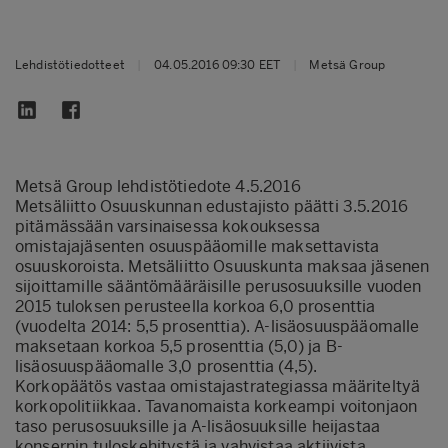
Lehdistötiedotteet
|
04.05.2016 09:30 EET
|
Metsä Group
Metsä Group lehdistötiedote 4.5.2016
Metsäliitto Osuuskunnan edustajisto päätti 3.5.2016
pitämässään varsinaisessa kokouksessa
omistajajäsenten osuuspääomille maksettavista
osuuskoroista. Metsäliitto Osuuskunta maksaa jäsenen
sijoittamille sääntömääräisille perusosuuksille vuoden
2015 tuloksen perusteella korkoa 6,0 prosenttia
(vuodelta 2014: 5,5 prosenttia). A-lisäosuuspääomalle
maksetaan korkoa 5,5 prosenttia (5,0) ja B-
lisäosuuspääomalle 3,0 prosenttia (4,5).
Korkopäätös vastaa omistajastrategiassa määriteltyä
korkopolitiikkaa. Tavanomaista korkeampi voitonjaon
taso perusosuuksille ja A-lisäosuuksille heijastaa
konsernin tuloskehitystä ja vahvistaa aktiivista