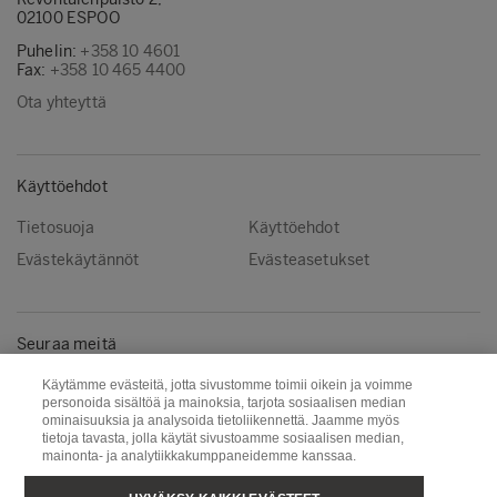
02100 ESPOO
Puhelin:
+358 10 4601
Fax:
+358 10 465 4400
Ota yhteyttä
Käyttöehdot
Tietosuoja
Käyttöehdot
Evästekäytännöt
Evästeasetukset
Seuraa meitä
Facebook
Instagram
Käytämme evästeitä, jotta sivustomme toimii oikein ja voimme
personoida sisältöä ja mainoksia, tarjota sosiaalisen median
Linkedin
Youtube
ominaisuuksia ja analysoida tietoliikennettä. Jaamme myös
tietoja tavasta, jolla käytät sivustoamme sosiaalisen median,
mainonta- ja analytiikkakumppaneidemme kanssaa.
Metsä Wood
Metsä Fibre