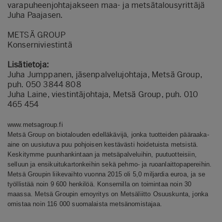
varapuheenjohtajakseen maa- ja metsätalousyrittäjä
Juha Paajasen.
METSÄ GROUP
Konserniviestintä
Lisätietoja:
Juha Jumppanen, jäsenpalvelujohtaja, Metsä Group,
puh. 050 3844 808
Juha Laine, viestintäjohtaja, Metsä Group, puh. 010
465 454
www.metsagroup.fi
Metsä Group on biotalouden edelläkävijä, jonka tuotteiden pääraaka-
aine on uusiutuva puu pohjoisen kestävästi hoidetuista metsistä.
Keskitymme puunhankintaan ja metsäpalveluihin, puutuotteisiin,
selluun ja ensikuitukartonkeihin sekä pehmo- ja ruoanlaittopapereihin.
Metsä Groupin liikevaihto vuonna 2015 oli 5,0 miljardia euroa, ja se
työllistää noin 9 600 henkilöä. Konsernilla on toimintaa noin 30
maassa. Metsä Groupin emoyritys on Metsäliitto Osuuskunta, jonka
omistaa noin 116 000 suomalaista metsänomistajaa.