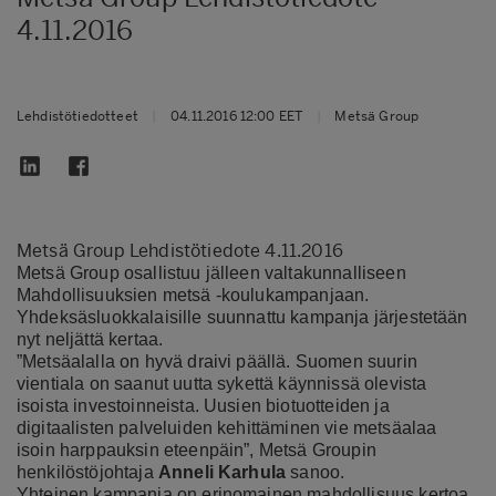
4.11.2016
Lehdistötiedotteet
|
04.11.2016 12:00 EET
|
Metsä Group
Metsä Group Lehdistötiedote 4.11.2016
Metsä Group osallistuu jälleen valtakunnalliseen
Mahdollisuuksien metsä -koulukampanjaan.
Yhdeksäsluokkalaisille suunnattu kampanja järjestetään
nyt neljättä kertaa.
”Metsäalalla on hyvä draivi päällä. Suomen suurin
vientiala on saanut uutta sykettä käynnissä olevista
isoista investoinneista. Uusien biotuotteiden ja
digitaalisten palveluiden kehittäminen vie metsäalaa
isoin harppauksin eteenpäin”, Metsä Groupin
henkilöstöjohtaja
Anneli Karhula
sanoo.
Yhteinen kampanja on erinomainen mahdollisuus kertoa