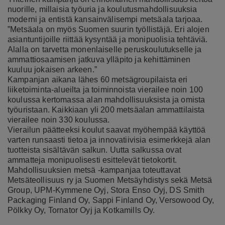
nuorille, millaisia työuria ja koulutusmahdollisuuksia
moderni ja entistä kansainvälisempi metsäala tarjoaa.
”Metsäala on myös Suomen suurin työllistäjä. Eri alojen
asiantuntijoille riittää kysyntää ja monipuolisia tehtäviä.
Alalla on tarvetta monenlaiselle peruskoulutukselle ja
ammattiosaamisen jatkuva ylläpito ja kehittäminen
kuuluu jokaisen arkeen.”
Kampanjan aikana lähes 60 metsägroupilaista eri
liiketoiminta-alueilta ja toiminnoista vierailee noin 100
koulussa kertomassa alan mahdollisuuksista ja omista
työuristaan. Kaikkiaan yli 200 metsäalan ammattilaista
vierailee noin 330 koulussa.
Vierailun päätteeksi koulut saavat myöhempää käyttöä
varten runsaasti tietoa ja innovatiivisia esimerkkejä alan
tuotteista sisältävän salkun. Uutta salkussa ovat
ammatteja monipuolisesti esittelevät tietokortit.
Mahdollisuuksien metsä -kampanjaa toteuttavat
Metsäteollisuus ry ja Suomen Metsäyhdistys sekä Metsä
Group, UPM-Kymmene Oyj, Stora Enso Oyj, DS Smith
Packaging Finland Oy, Sappi Finland Oy, Versowood Oy,
Pölkky Oy, Tornator Oyj ja Kotkamills Oy.