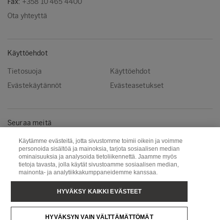
Fax:
+358 10 465 4400
Ota yhteyttä
Käyttöehdot
Tietosuoja
Käyttöehdot
Evästekäytännöt
Evästeasetukset
Seuraa meitä
Facebook
Instagram
Käytämme evästeitä, jotta sivustomme toimii oikein ja voimme
personoida sisältöä ja mainoksia, tarjota sosiaalisen median
Linkedin
Youtube
ominaisuuksia ja analysoida tietoliikennettä. Jaamme myös
tietoja tavasta, jolla käytät sivustoamme sosiaalisen median,
mainonta- ja analytiikkakumppaneidemme kanssaa.
Metsä Wood
Metsä Fibre
HYVÄKSY KAIKKI EVÄSTEET
Metsä Forest
Metsä Board
HYVÄKSYN VAIN VÄLTTÄMÄTTÖMÄT
Metsä Tissue
Metsä Spring