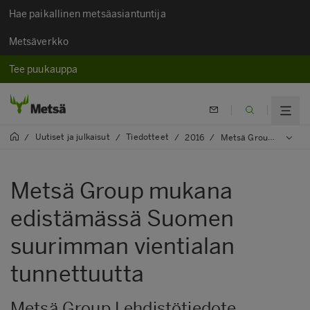
Hae paikallinen metsäasiantuntija
Metsäverkko
Tee puukauppa
Uutiset ja julkaisut
Tiedotteet
/
/
/
2016
/
Metsä Group mukana edistämässä Suomen suurimman vientialan tunnettuutta
Metsä Group mukana
edistämässä Suomen
suurimman vientialan
tunnettuutta
Metsä Group Lehdistötiedote