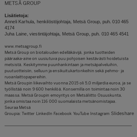
METSÄ GROUP
Lisätietoja:
Anneli Karhula, henkilöstöjohtaja, Metsä Group, puh. 010 465
4174
Juha Laine, viestintäjohtaja, Metsä Group, puh. 010 465 4541
www.metsagroup.fi
Metsä Group on biotalouden edelläkävijä, jonka tuotteiden
pääraaka-aine on uusiutuva puu pohjoisen kestävästi hoidetuista
metsistä. Keskitymme puunhankintaan ja metsäpalveluihin,
puutuotteisiin, selluun ja ensikuitukartonkeihin sekä pehmo- ja
ruoanlaittopapereihin.
Metsä Groupin liikevaihto vuonna 2015 oli 5,0 miljardia euroa, ja se
työllistää noin 9 600 henkilöä. Konsernilla on toimintaa noin 30
maassa. Metsä Groupin emoyritys on Metsäliitto Osuuskunta,
jonka omistaa noin 116 000 suomalaista metsänomistajaa.
Seuraa Metsä
Slideshare
Groupia:
Twitter
LinkedIn
Facebook
YouTube
Instagram