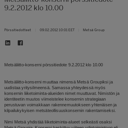
9.2.2012 klo 10.00
Pörssitiedotteet
|
09.02.2012 10:01 EET
|
Metsä Group
Metsäliitto-konserni pörssitiedote 9.2.2012 klo 10.00
Metsäliitto-konserni muuttaa nimensä Metsä Groupiksi ja
uudistaa yritysilmeensä. Samassa yhteydessä myös
konsernin liiketoiminta-alueiden nimet muuttuvat. Nimistön ja
identiteetin muutos viimeistelee konsernin strategiaan
perustuvan voimakkaan rakennemuutokseen yhtenäisen ja
kilpailukykyisen metsäteollisuuskonsernin rakentamiseksi.
Nimi Metsä yhdistää liiketoiminta-alueet selkeästi osaksi
Metsä Groupia. Konserni keskittyy viiteen ydintoimintoon eli