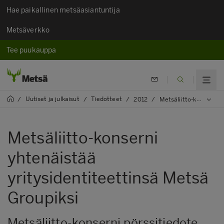
Hae paikallinen metsäasiantuntija
Metsäverkko
Tee puukauppa
Uutiset ja julkaisut
Tiedotteet
/
/
/
2012
/
Metsäliitto-konserni yhtenäistää yritysidentiteettinsä Metsä Groupiksi
Metsäliitto-konserni
yhtenäistää
yritysidentiteettinsä Metsä
Groupiksi
Metsäliitto-konserni pörssitiedote