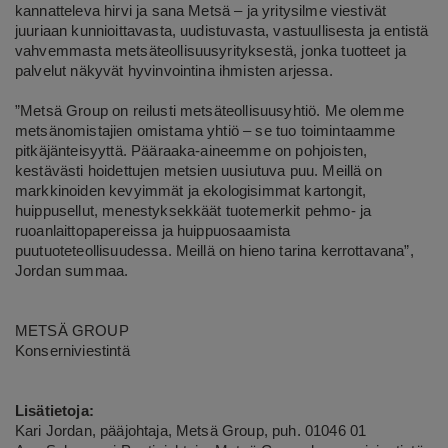
kannatteleva hirvi ja sana Metsä – ja yritysilme viestivät
juuriaan kunnioittavasta, uudistuvasta, vastuullisesta ja entistä
vahvemmasta metsäteollisuusyrityksestä, jonka tuotteet ja
palvelut näkyvät hyvinvointina ihmisten arjessa.
”Metsä Group on reilusti metsäteollisuusyhtiö. Me olemme
metsänomistajien omistama yhtiö – se tuo toimintaamme
pitkäjänteisyyttä. Pääraaka-aineemme on pohjoisten,
kestävästi hoidettujen metsien uusiutuva puu. Meillä on
markkinoiden kevyimmät ja ekologisimmat kartongit,
huippusellut, menestyksekkäät tuotemerkit pehmo- ja
ruoanlaittopapereissa ja huippuosaamista
puutuoteteollisuudessa. Meillä on hieno tarina kerrottavana”,
Jordan summaa.
METSÄ GROUP
Konserniviestintä
Lisätietoja:
Kari Jordan, pääjohtaja, Metsä Group, puh. 01046 01