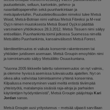
puutuotteisiin, selluun, kartonkiin, pehmo- ja
ruoanlaittopapereihin sekä puunhankintaan ja
metsäpalveluihin. Puutuoteteollisuuden nimeksi tulee Metsä
Wood, Metsä-Botnian nimi vaihtuu Metsä Fibreksi ja M-real
Oyj:n nimen muutoksesta Metsä Board Oyj:ksi päättää
varsinainen yhtiökokous 28.3.2012. Metsä Tissuen nimi säilyy
entisellään. Puunhankinta toimii jatkossa Suomessa nimellä
Metsäliitto Puunhankinta, kansainvälisesti Metsä Forest.
Identiteettimuutos ei vaikuta konsernin rakenteeseen tai
yhtiöiden juridiseen asemaan. Metsä Groupin emoyhtiön nimi
ja toimintamuoto säilyy Metsäliitto Osuuskuntana.
”Vuonna 2005 liikkeelle laitettu rakennemuutos on nyt valmis,
ja olemme hyvissä asemissa tulevaisuutta ajatellen. Nyt on
oikea aika vahvistaa toimintaamme yhtenä konsernina.
Kilpailussa menestyminen vaatii meiltä entistä tiiviimpää
yhteistyötä, matalampia sisäisiä raja-aitoja ja parhaiden
käytäntöjen hyödyntämistä”, Metsä Groupin pääjohtaja
Kari
Jordan
sanoo.
Metsä Groupin uusi yritystunnus – metsää uljaasti sarvillaan