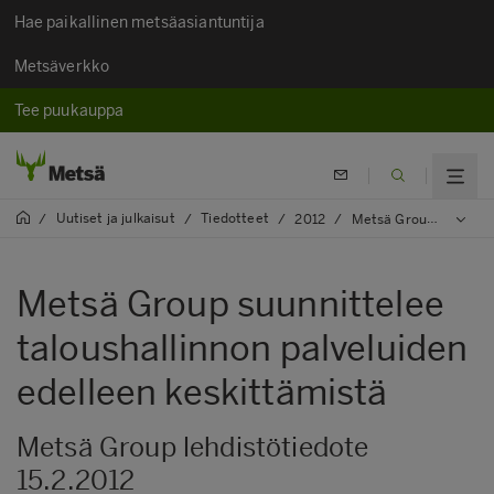
Hae paikallinen metsäasiantuntija
Metsäverkko
Tee puukauppa
Uutiset ja julkaisut
Tiedotteet
/
/
/
2012
/
Metsä Group suunnittelee taloushallinnon palveluiden edelleen keskittämistä
Metsä Group suunnittelee
taloushallinnon palveluiden
edelleen keskittämistä
Metsä Group lehdistötiedote
15.2.2012