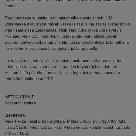
sanoo.
Toteutuessaan suunniteltu toimintamalli vähentäisi noin 130
työtehtävää nykyisissä palvelukeskuksissa ja muissa taloushallinnon
organisaatioissa Euroopassa. Noin sata uutta työpaikkaa syntyisi
Puolaan. Merkittävimmät henkilöstövaikutukset kohdistuisivat
Suomen palvelukeskustoimintoihin, joissa työskentelee tällä hetkellä
noin 50 henkilöä, pääosin Espoossa ja Tampereella.
Lainsäädännön edellyttämät yhteistoimintamenettelyt henkilöstön
edustajien kanssa aloitetaan eri maiden käytäntöjä noudattaen.
Ensimmäisiä päätöksiä neuvottelujen lopputuloksena arvioidaan
tehtävän huhtikuussa 2012.
METSÄ GROUP
Konserniviestintä
Lisätietoja:
Vesa-Pekka Takala, talousjohtaja, Metsä Group, puh. 010 465 4260
Kaisu Vaalto, viestintäpäällikkö, Metsä Group, konserniviestintä, puh.
040 777 8922