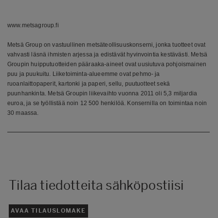
www.metsagroup.fi
Metsä Group on vastuullinen metsäteollisuuskonserni, jonka tuotteet ovat
vahvasti läsnä ihmisten arjessa ja edistävät hyvinvointia kestävästi. Metsä
Groupin huipputuotteiden pääraaka-aineet ovat uusiutuva pohjoismainen
puu ja puukuitu. Liiketoiminta-alueemme ovat pehmo- ja
ruoanlaittopaperit, kartonki ja paperi, sellu, puutuotteet sekä
puunhankinta. Metsä Groupin liikevaihto vuonna 2011 oli 5,3 miljardia
euroa, ja se työllistää noin 12 500 henkilöä. Konsernilla on toimintaa noin
30 maassa.
Tilaa tiedotteita sähköpostiisi
AVAA TILAUSLOMAKE