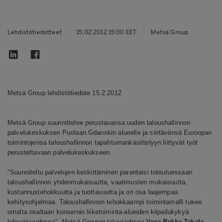
Lehdistötiedotteet
|
15.02.2012 15:00 EET
|
Metsä Group
Metsä Group lehdistötiedote 15.2.2012
Metsä Group suunnittelee perustavansa uuden taloushallinnon
palvelukeskuksen Puolaan Gdanskin alueelle ja siirtävänsä Euroopan
toimintojensa taloushallinnon tapahtumankäsittelyyn liittyvät työt
perustettavaan palvelukeskukseen.
"Suunniteltu palvelujen keskittäminen parantaisi toteutuessaan
taloushallinnon yhdenmukaisuutta, vaatimusten mukaisuutta,
kustannustehokkuutta ja tuottavuutta ja on osa laajempaa
kehitysohjelmaa. Taloushallinnon tehokkaampi toimintamalli tukee
omalta osaltaan konsernin liiketoiminta-alueiden kilpailukykyä
tulevaisuudessa", Metsä Groupin talousjohtaja
Vesa-Pekka Takala