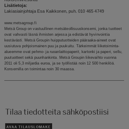
Lisätietoja:
Lakiasiainjohtaja Esa Kaikkonen, puh. 010 465 4749
www.metsagroup.fi
Metsä Group on vastuullinen metsäteollisuuskonserni, jonka tuotteet
ovat vahvasti läsnä ihmisten arjessa ja edistävät hyvinvointia
kestävästi. Metsä Groupin huipputuotteiden pääraaka-aineet ovat
uusiutuva pohjoismainen puu ja puukuitu. Tärkeimmät liiketoiminta-
alueemme ovat pehmo- ja ruoanlaittopaperit, kartonki ja paperi, sellu,
puutuotteet sekä puunhankinta.
Metsä Groupin liikevaihto vuonna
2011 oli 5,3 miljardia euroa, ja se työllistää noin 12 500 henkilöä.
Konsernilla on toimintaa noin 30 maassa.
Tilaa tiedotteita sähköpostiisi
AVAA TILAUSLOMAKE