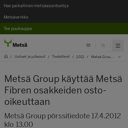
Hae paikallinen metsäasiantuntija
Metsäverkko
Tee puukauppa
Uutiset ja julkaisut
Tiedotteet
/
/
/
2012
/
Metsä Group käyttää Metsä Fibren osakkeiden osto-oikeuttaan
Metsä Group käyttää Metsä
Fibren osakkeiden osto-
oikeuttaan
Metsä Group pörssitiedote 17.4.2012
klo 13.00