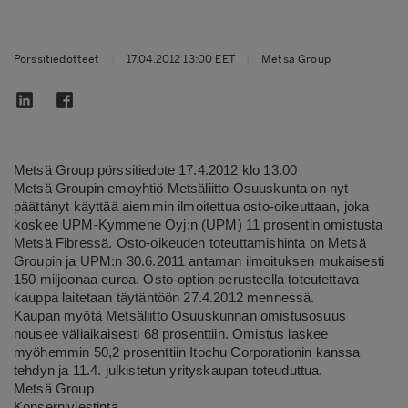
Pörssitiedotteet
|
17.04.2012 13:00 EET
|
Metsä Group
Metsä Group pörssitiedote 17.4.2012 klo 13.00
Metsä Groupin emoyhtiö Metsäliitto Osuuskunta on nyt
päättänyt käyttää aiemmin ilmoitettua osto-oikeuttaan, joka
koskee UPM-Kymmene Oyj:n (UPM) 11 prosentin omistusta
Metsä Fibressä. Osto-oikeuden toteuttamishinta on Metsä
Groupin ja UPM:n 30.6.2011 antaman ilmoituksen mukaisesti
150 miljoonaa euroa. Osto-option perusteella toteutettava
kauppa laitetaan täytäntöön 27.4.2012 mennessä.
Kaupan myötä Metsäliitto Osuuskunnan omistusosuus
nousee väliaikaisesti 68 prosenttiin. Omistus laskee
myöhemmin 50,2 prosenttiin Itochu Corporationin kanssa
tehdyn ja 11.4. julkistetun yrityskaupan toteuduttua.
Metsä Group
Konserniviestintä